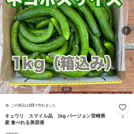
1
/
2
この商品は
3日
で売れました
い
キュウリ スマイル品 1kg バージョン宮崎県
2
産 食べれる美容液