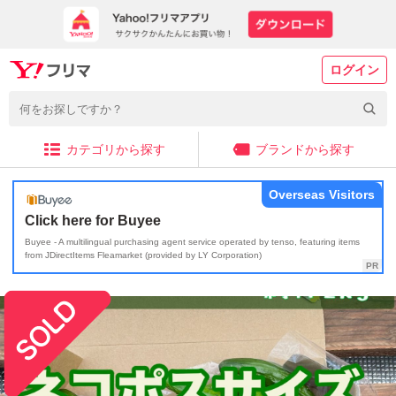
ログイン
カテゴリから探す
ブランドから探す
Overseas Visitors
Click here for Buyee
Buyee - A multilingual purchasing agent service operated by tenso, featuring items
from JDirectItems Fleamarket (provided by LY Corporation)