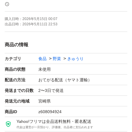
宮崎県産の美味しいキュウリになります。
購入日時：
2026年5月15日 00:07
↑↑↑
出品日時：
2026年5月11日 22:53
と、2シーズン前までは伝えていましたが、前作からは唯
一無二の最高のキュウリを目指して、1本のキュウリに心
商品の情報
を込めて、科学的、物理的に勉強をし、年々良いキュウリ
カテゴリ
食品
野菜
きゅうり
が出来る様に努めて、
その3rdシーズンになりました。
商品の状態
未使用
配送の方法
おてがる配送（ヤマト運輸）
日々、仲間達とキュウリファーストで暑さも笑顔で乗り越
発送までの日数
2〜3日で発送
えて、仕上がった私達の最高傑作を
発送元の地域
宮崎県
御賞味下さい!!!!!
商品ID
z608094924
スーパーに並んでいるキュウリとは一味も二味も違う自信
Yahoo!フリマは全品送料無料・匿名配送
あります！
代金は運営が一旦預かり、評価後、出品者に支払われます