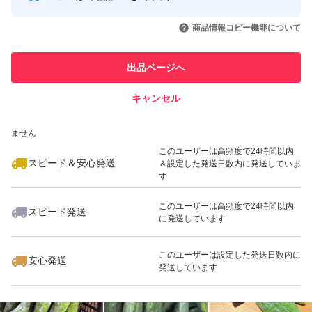
このユーザーはYahoo!フリマの取
取引実績◯+
いいね！
いいね！
899
円
900
円
650
円
引を完了させた実績があります
＊細いキュウリばかりの時は12本になる場合がありま
商品情報コピー機能について
最大10%対象
す。
このユーザーは他フリマサービス
他フリマ実績◯+
出品ページへ
での取引実績があります
品質は最高に鮮度の高い状態（収穫して1時間以内）で梱
キャンセル
スピード&安心発送
包して、発送させて頂きますので、
いいね！
いいね！
750
※このバッジは実績に基づく表示であり、発送を保証しているものではあり
円
799
円
780
円
ません
最大10%対象
このユーザーは高頻度で24時間以内
スピード＆安心発送
＆設定した発送日数内に発送していま
す
このユーザーは高頻度で24時間以内
スピード発送
に発送しています
いいね！
いいね！
780
円
770
円
680
円
最大10%対象
このユーザーは設定した発送日数内に
安心発送
発送しています