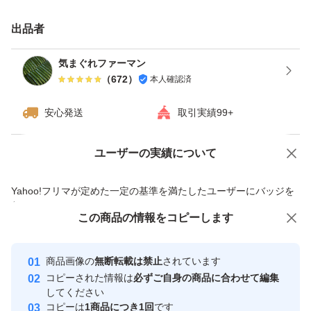
1度だけでも御賞味下さいませ♪
出品者
お気づきとは思いますが、金額は決してお安くはございま
気まぐれファーマン
せん。
（
672
）
本人確認済
しかし、値段に恥じないキュウリをご提供いたします。
安心発送
取引実績99+
画像は収穫後、梱包イメージです。
ユーザーの実績について
価格の相談
商品への質問
商品への質問からの値下げ交渉、不適切なカテゴリ変更依頼は禁止です
並び方はその日のキュウリにより変わりますのであらかじ
Yahoo!フリマが定めた一定の基準を満たしたユーザーにバッジを
付与しています
めご了承下さい。
この商品をみている人にオススメ
この商品の情報をコピーします
安心取引出品者
最大10%対象
最大10%対象
最大10%対象
鮮度が落ちにくくし、発送させて頂きますね
Yahoo!フリマの基準をクリアした安
安心取引出品者
商品画像の
無断転載は禁止
されています
心・安全なユーザーです
コピーされた情報は
必ずご自身の商品に合わせて編集
取引実績
してください
重量は箱込み1kg程度です。本数ですと7〜10本です。
コピーは
1商品につき1回
です