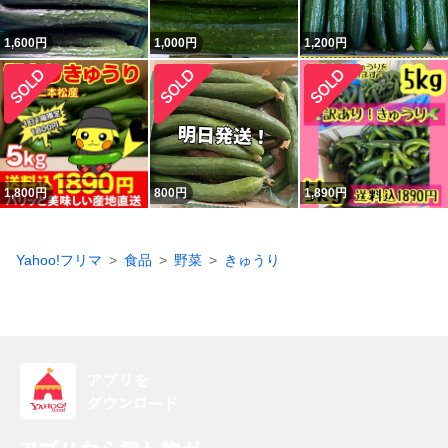
1,600
円
1,000
円
1,200
円
1,800
円
800
円
1,890
円
Yahoo!フリマ
食品
野菜
きゅうり