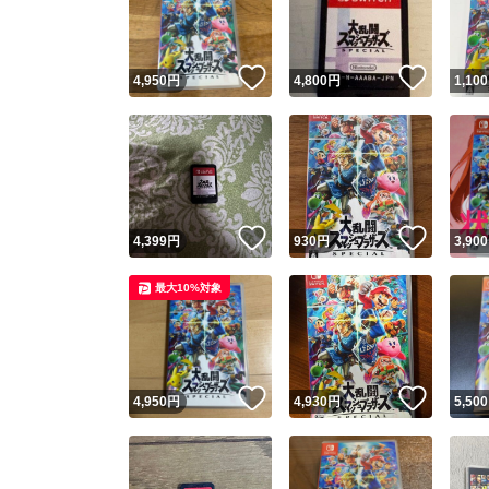
他フ
いいね！
いいね
4,950
円
4,800
円
1,100
スピード
※このバッ
スピ
いいね！
いいね
4,399
円
930
円
3,900
スピ
最大10%対象
安心
いいね！
いいね
4,950
円
4,930
円
5,500