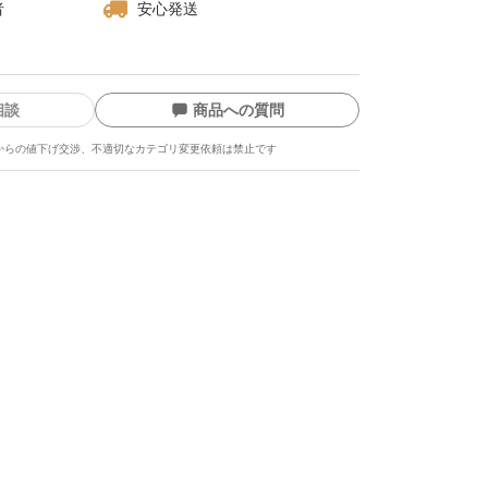
者
安心発送
いたします
相談
商品への質問
品を使うこともあります
からの値下げ交渉、不適切なカテゴリ変更依頼は禁止です
使用し
袋、段ボール箱などを使用します
強の段ボールは使用しません
、割れ物はクッション材、
紙などをいたします
必要に応じていたします
ます