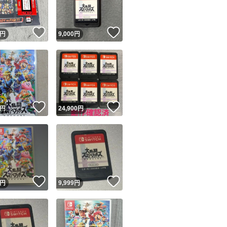
到着後、中身に破
！
いいね！
いいね！
円
9,000
円
評価前にご連絡お
評価後ですと
アプリの方から保
ご注意お願いいた
！
いいね！
いいね！
円
24,900
円
！
いいね！
いいね！
円
9,999
円