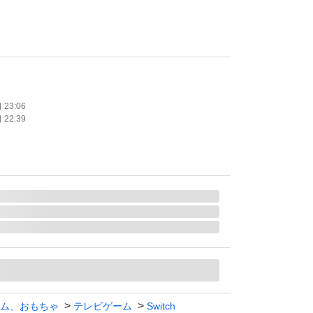
ibo対応
：1.0 人
23:06
22:39
ャンク品です
とクッション材の使用を予定しております
屋にあるレベルとお考えください
いいたします
ればコメントにてお知らせお願いいたします
、過度なご期待をされる方は購入をお控えくだ
ム、おもちゃ
テレビゲーム
Switch