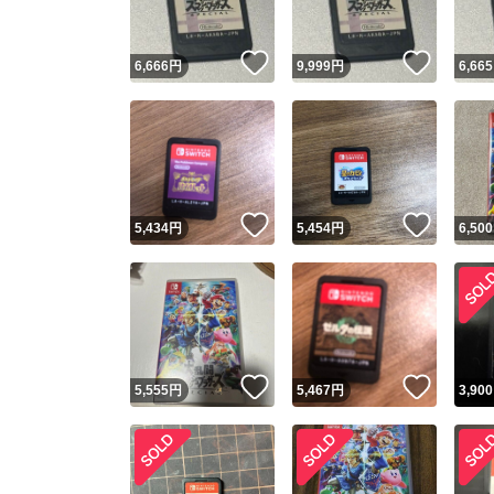
いいね！
いいね
6,666
円
9,999
円
6,665
いいね！
いいね
5,434
円
5,454
円
6,500
いいね！
いいね
5,555
円
5,467
円
3,900