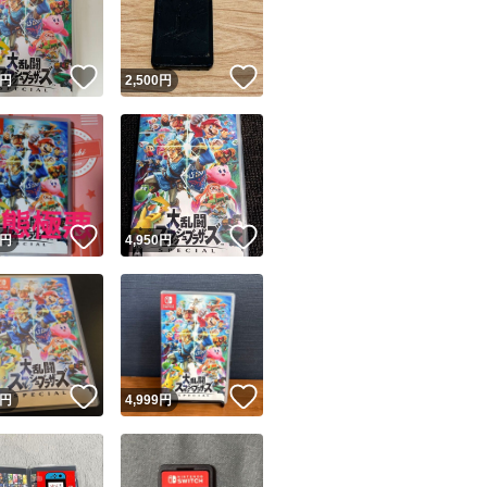
商品情報コピー機
梱包方法が気にな
+料金ですがクッシ
リマ実績◯+
このユーザーは他フリマサービスでの取引実績があります
！
いいね！
いいね！
円
2,500
円
出品ページへ
発送方法の変更な
&安心発送
キャンセル
ジは実績に基づく表示であり、発送を保証しているものではありません
封筒や段ボールの
このユーザーは高頻度で24時間以内＆設定した発送日数内に
ご相談ください
ード＆安心発送
ます
専用の段ボール箱
！
いいね！
いいね！
円
4,950
円
金額で値段の変更
ード発送
このユーザーは高頻度で24時間以内に発送しています
ご希望に添えるよ
お気軽にご連絡く
発送
このユーザーは設定した発送日数内に発送しています
！
いいね！
いいね！
円
4,999
円
もし梱包の破損が
フリマアプリに連
配送業者の方に連