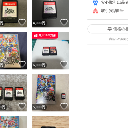
安心取引出品
必ず期間内に発送
取引実績99+
！
いいね！
いいね！
円
4,999
円
発送は
価格の
梱包にリサイクル
最大10%対象
商品への質問
本には
ユーザーの実績について
水濡れ対策に袋を
！
いいね！
いいね！
円
6,000
円
梱包には封筒や紙
o!フリマが定めた一定の基準を満たしたユーザーにバッジを付与しています
クッション材や補
出品者
この商品の情報をコピーします
取引出品者
Yahoo!フリマの基準をクリアした安心・安全なユーザーです
他のものも
！
いいね！
いいね！
水濡れ対策に袋等
商品画像の
無断転載は禁止
されています
0
円
5,000
円
コピーされた情報は
必ずご自身の商品に合わせて編集
してください
薄く折れる物は厚
コピーは
1商品につき1回
です
実績◯+
それ以外の物でも
このユーザーはYahoo!フリマの取引を完了させた実績があり