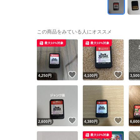
この商品をみている人にオススメ
最大10%対象
最大10%対象
いいね！
いいね
4,250
円
4,100
円
3,500
いいね！
いいね
2,600
円
4,380
円
6,600
最大10%対象