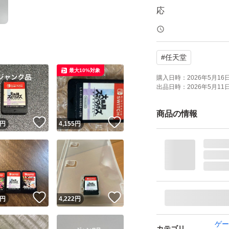
応
amiibo対応：ami
携帯モードプレイ人数
#
任天堂
最大10%対象
ソフトのみ
購入日時：
2026年5月16日 
出品日時：
2026年5月11日 
読み込み不可のジ
商品の情報
！
いいね！
いいね！
円
4,155
円
発送は水濡れ防止
状態は普通の中古
画像にて確認お願
見たいところがあ
！
いいね！
いいね！
円
4,222
円
美品をお求めの方
さい
ゲー
カテゴリ