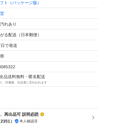
フト（パッケージ版）
堂
汚れあり
がる配送（日本郵便）
言購入可
7日で発送
セージなしの場合は
県
8085322
セージを送りませんので
マは全品送料無料・匿名配送
します
り、評価後、出品者に支払われます
ージがないからと評価を下げる方は
が、購入をお控えください
可、再出品可 説明必読
（
2351
）
本人確認済
に関わらず