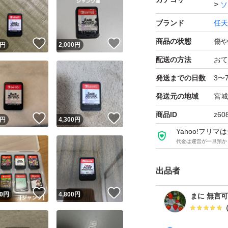
ソ
ブランド
任天
バラ売り不可
商品の状態
傷や
！
いいね！
いいね！
即購入可です
円
2,000
円
配送の方法
おて
ヤフオク同様、無
発送までの日数
3〜
購入者様からメッ
発送元の地域
宮城
ヤフオク同様、
商品ID
z60
！
いいね！
いいね！
円
4,300
円
こちらからもメッ
Yahoo!フリ
ご理解お願いいた
代金は運営が一旦預か
メッセージ送らず
出品者
当方からのメッセ
申し訳ありません
！
いいね！
いいね！
0
円
4,800
円
まに 無言
メッセージの有無