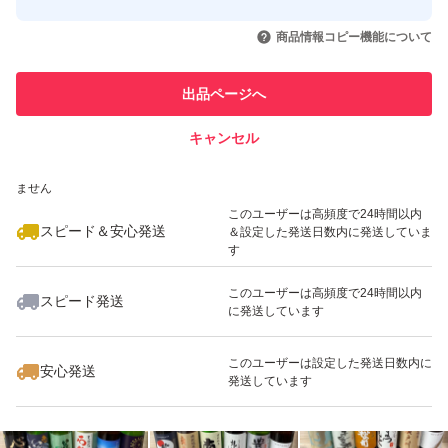
このユーザーはYahoo!フリマの取
取引実績◯+
いいね！
いいね！
14,600
円
13,800
円
13,000
円
引を完了させた実績があります
商品情報コピー機能について
このユーザーは他フリマサービス
他フリマ実績◯+
出品ページへ
での取引実績があります
キャンセル
スピード&安心発送
いいね！
いいね！
10,500
※このバッジは実績に基づく表示であり、発送を保証しているものではあり
円
12,000
円
10,500
円
ません
このユーザーは高頻度で24時間以内
スピード＆安心発送
＆設定した発送日数内に発送していま
す
このユーザーは高頻度で24時間以内
スピード発送
に発送しています
いいね！
いいね！
11,000
円
11,500
円
15,000
円
このユーザーは設定した発送日数内に
安心発送
発送しています