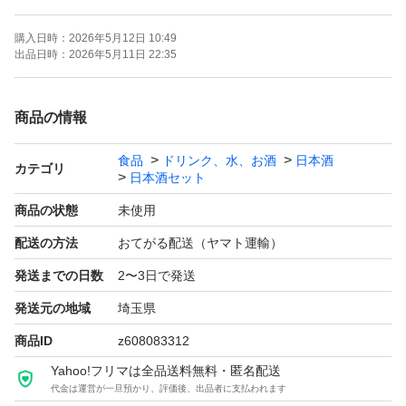
購入日時：
2026年5月12日 10:49
よろしくお願いします！！
出品日時：
2026年5月11日 22:35
【お願い】
商品の情報
・Yahoo!フリマの仕様につきクール便での発送は行なっ
食品
ドリンク、水、お酒
日本酒
ておりません。ご了承ください。
カテゴリ
日本酒セット
・購入意思のない価格相談はお辞めください。
商品の状態
未使用
・20歳未満の方には販売しません。
配送の方法
おてがる配送（ヤマト運輸）
・段ボールでの発送中に割れてしまう事があったため、お
発送までの日数
2〜3日で発送
酒用のP箱で発送しております！
・段ボールご希望の際は購入後にメッセージでご連絡くだ
発送元の地域
埼玉県
さい。
商品ID
z608083312
・配達日時のご希望がある方も購入後のメッセージでご連
Yahoo!フリマは全品送料無料・匿名配送
代金は運営が一旦預かり、評価後、出品者に支払われます
絡ください。