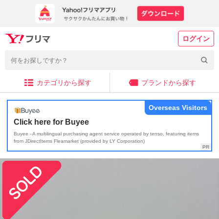
ログイン
カテゴリから探す
ブランドから探す
Overseas Visitors
Click here for Buyee
Buyee - A multilingual purchasing agent service operated by tenso, featuring items
from JDirectItems Fleamarket (provided by LY Corporation)