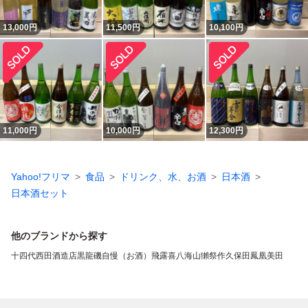
13,000
円
11,500
円
10,100
円
11,000
円
10,000
円
12,300
円
Yahoo!フリマ
食品
ドリンク、水、お酒
日本酒
日本酒セット
他のブランドから探す
十四代
西田酒造店
黒龍
磯自慢（お酒）
飛露喜
八海山
獺祭
作
久保田
鳳凰美田