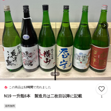
1
/
4
この商品は
12時間
で売れました
い
N19 一升瓶6本 製造月は二枚目以降に記載
1
送料無料