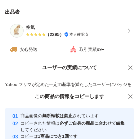
・日曜日、月曜日は発送をお休みさせて頂く場合がござい
出品者
ますが、ご了承下さい。
・ダンボールは破損しやすい為プラスチック箱を推奨しま
空気
（
2295
）
本人確認済
す。※四合瓶はサイズの都合上ダンボールでの発送がメイ
ンとなります。
安心発送
取引実績99+
------------検索用------------
ユーザーの実績について
価格の相談
商品への質問
獺祭、十四代、黒龍、而今、鍋島、勝駒、花邑、花陽浴、
商品への質問からの値下げ交渉、不適切なカテゴリ変更依頼は禁止です
Yahoo!フリマが定めた一定の基準を満たしたユーザーにバッジを
新政、飛露喜、田酒、東洋美人、写楽、No6、鳳凰美田、
付与しています
久保田、作、澤屋まつもと、大吟醸、純米大吟醸、日本
この商品をみている人にオススメ
この商品の情報をコピーします
安心取引出品者
酒、亜麻猫、陽乃鳥、天蛙、プレミア酒、日本酒、山本、
Yahoo!フリマの基準をクリアした安
安心取引出品者
冩楽、飛露喜、十四代、磯自慢
商品画像の
無断転載は禁止
されています
心・安全なユーザーです
コピーされた情報は
必ずご自身の商品に合わせて編集
くどき上手、澤屋まつもと、花陽浴、勝駒、九平次、久保
取引実績
してください
田、山田錦、白鶴錦、居酒屋
コピーは
1商品につき1回
です