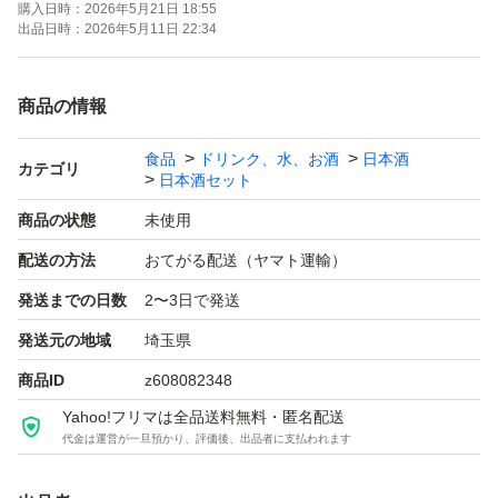
購入日時：
2026年5月21日 18:55
よろしくお願いします！！
出品日時：
2026年5月11日 22:34
【お願い】
商品の情報
・Yahoo!フリマの仕様につきクール便での発送は行なっ
食品
ドリンク、水、お酒
日本酒
ておりません。ご了承ください。
カテゴリ
日本酒セット
・購入意思のない価格相談はお辞めください。
商品の状態
未使用
・20歳未満の方には販売しません。
配送の方法
おてがる配送（ヤマト運輸）
・段ボールでの発送中に割れてしまう事があったため、お
発送までの日数
2〜3日で発送
酒用のP箱で発送しております！
・段ボールご希望の際は購入後にメッセージでご連絡くだ
発送元の地域
埼玉県
さい。
商品ID
z608082348
・配達日時のご希望がある方も購入後のメッセージでご連
Yahoo!フリマは全品送料無料・匿名配送
代金は運営が一旦預かり、評価後、出品者に支払われます
絡ください。
・日曜日、月曜日は発送をお休みさせて頂く場合がござい