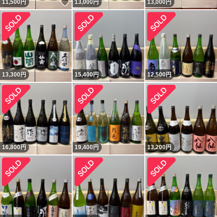
いいね！
11,500
円
13,000
円
13,000
円
13,300
円
15,400
円
12,500
円
16,800
円
19,400
円
13,200
円