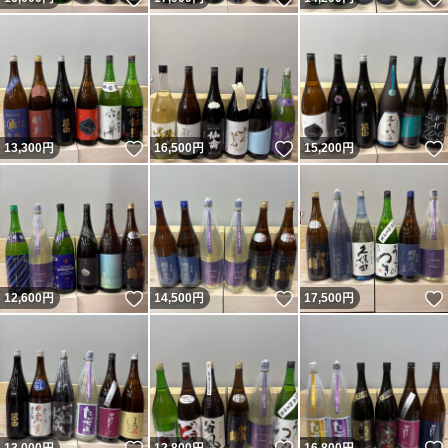
いいね！
いいね！
13,300
円
16,500
円
15,200
円
いいね！
いいね！
12,600
円
14,500
円
17,500
円