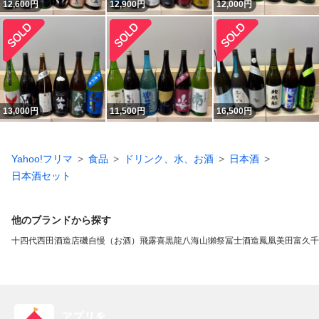
12,600
円
12,900
円
12,000
円
13,000
円
11,500
円
16,500
円
Yahoo!フリマ
食品
ドリンク、水、お酒
日本酒
日本酒セット
他のブランドから探す
十四代
西田酒造店
磯自慢（お酒）
飛露喜
黒龍
八海山
獺祭
冨士酒造
鳳凰美田
富久千