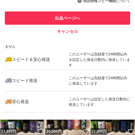
商品情報コピー機能について
最大10%対象
最大10%対象
このユーザーは他フリマサービス
他フリマ実績◯+
出品ページへ
での取引実績があります
キャンセル
スピード&安心発送
いいね！
いいね！
22,500
※このバッジは実績に基づく表示であり、発送を保証しているものではあり
円
15,500
円
16,500
円
ません
最大10%対象
このユーザーは高頻度で24時間以内
スピード＆安心発送
＆設定した発送日数内に発送していま
す
このユーザーは高頻度で24時間以内
スピード発送
に発送しています
いいね！
いいね！
14,500
円
23,000
円
15,000
円
最大10%対象
最大10%対象
このユーザーは設定した発送日数内に
安心発送
発送しています
いいね！
いいね！
13,800
円
15,500
円
21,600
円