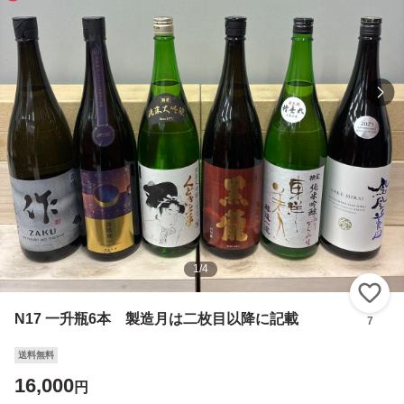
1
/
4
い
N17 一升瓶6本 製造月は二枚目以降に記載
7
送料無料
16,000
円