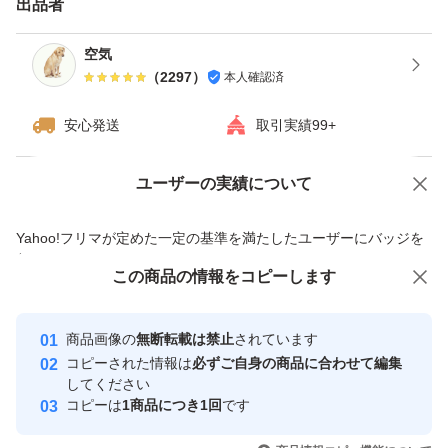
出品者
ますが、ご了承下さい。
・ダンボールは破損しやすい為プラスチック箱を推奨しま
空気
（
2297
）
本人確認済
す。※四合瓶はサイズの都合上ダンボールでの発送がメイ
ンとなります。
安心発送
取引実績99+
------------検索用------------
ユーザーの実績について
価格の相談
商品への質問
獺祭、十四代、黒龍、而今、鍋島、勝駒、花邑、花陽浴、
商品への質問からの値下げ交渉、不適切なカテゴリ変更依頼は禁止です
Yahoo!フリマが定めた一定の基準を満たしたユーザーにバッジを
新政、飛露喜、田酒、東洋美人、写楽、No6、鳳凰美田、
付与しています
久保田、作、澤屋まつもと、大吟醸、純米大吟醸、日本
この商品をみている人にオススメ
この商品の情報をコピーします
安心取引出品者
酒、亜麻猫、陽乃鳥、天蛙、プレミア酒、日本酒、山本、
最大10%対象
最大10%対象
Yahoo!フリマの基準をクリアした安
安心取引出品者
冩楽、飛露喜、十四代、磯自慢
商品画像の
無断転載は禁止
されています
心・安全なユーザーです
コピーされた情報は
必ずご自身の商品に合わせて編集
くどき上手、澤屋まつもと、花陽浴、勝駒、九平次、久保
取引実績
してください
田、山田錦、白鶴錦、居酒屋
コピーは
1商品につき1回
です
このユーザーはYahoo!フリマの取
取引実績◯+
いいね！
いいね！
15,000
円
25,600
円
15,500
円
引を完了させた実績があります