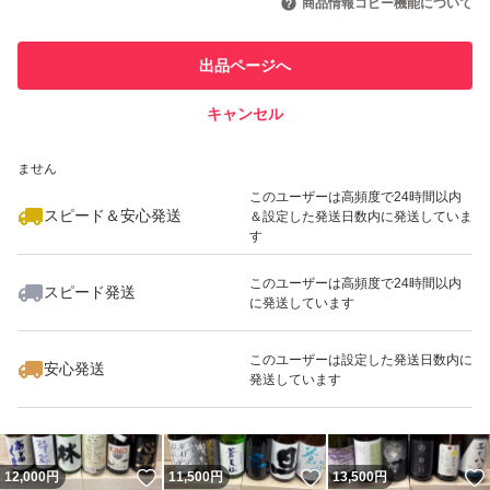
商品情報コピー機能について
このユーザーは他フリマサービス
他フリマ実績◯+
出品ページへ
での取引実績があります
キャンセル
スピード&安心発送
いいね！
いいね！
11,300
※このバッジは実績に基づく表示であり、発送を保証しているものではあり
円
11,300
円
10,500
円
ません
このユーザーは高頻度で24時間以内
スピード＆安心発送
＆設定した発送日数内に発送していま
す
このユーザーは高頻度で24時間以内
スピード発送
に発送しています
いいね！
いいね！
10,700
円
11,000
円
11,500
円
このユーザーは設定した発送日数内に
安心発送
発送しています
いいね！
いいね！
12,000
円
11,500
円
13,500
円