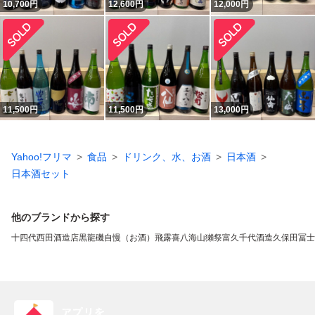
10,700
円
12,600
円
12,000
円
11,500
円
11,500
円
13,000
円
Yahoo!フリマ
食品
ドリンク、水、お酒
日本酒
日本酒セット
他のブランドから探す
十四代
西田酒造店
黒龍
磯自慢（お酒）
飛露喜
八海山
獺祭
富久千代酒造
久保田
冨士