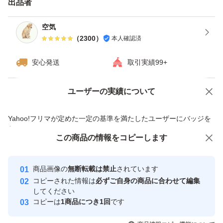
出品者
ますが、ご了承下さい。
・ダンボールは破損しやすい為プラスチック箱を推奨しま
空気
（
2300
）
本人確認済
す。※四合瓶はサイズの都合上ダンボールでの発送がメイ
ンとなります。
安心発送
取引実績99+
------------検索用------------
ユーザーの実績について
価格の相談
商品への質問
獺祭、十四代、黒龍、而今、鍋島、勝駒、花邑、花陽浴、
商品への質問からの値下げ交渉、不適切なカテゴリ変更依頼は禁止です
Yahoo!フリマが定めた一定の基準を満たしたユーザーにバッジを
新政、飛露喜、田酒、東洋美人、写楽、No6、鳳凰美田、
付与しています
久保田、作、澤屋まつもと、大吟醸、純米大吟醸、日本
この商品をみている人にオススメ
この商品の情報をコピーします
安心取引出品者
酒、亜麻猫、陽乃鳥、天蛙、プレミア酒、日本酒、山本、
Yahoo!フリマの基準をクリアした安
安心取引出品者
冩楽、飛露喜、十四代、磯自慢
商品画像の
無断転載は禁止
されています
心・安全なユーザーです
コピーされた情報は
必ずご自身の商品に合わせて編集
くどき上手、澤屋まつもと、花陽浴、勝駒、九平次、久保
取引実績
してください
田、山田錦、白鶴錦、居酒屋
コピーは
1商品につき1回
です
このユーザーはYahoo!フリマの取
取引実績◯+
いいね！
いいね！
11,500
円
11,500
円
11,500
円
引を完了させた実績があります