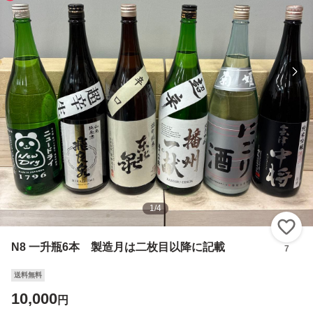
1
/
4
い
N8 一升瓶6本 製造月は二枚目以降に記載
7
送料無料
10,000
円