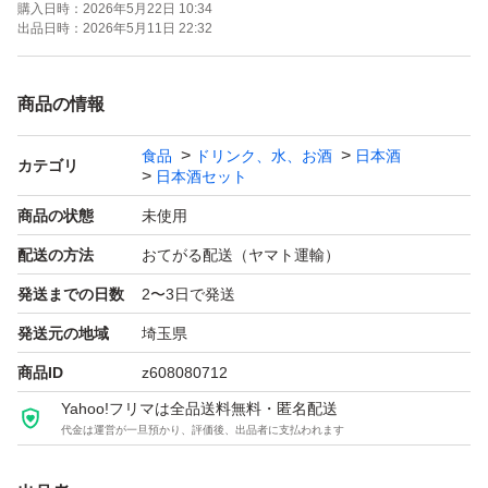
購入日時：
2026年5月22日 10:34
よろしくお願いします！！
出品日時：
2026年5月11日 22:32
【お願い】
商品の情報
・Yahoo!フリマの仕様につきクール便での発送は行なっ
食品
ドリンク、水、お酒
日本酒
ておりません。ご了承ください。
カテゴリ
日本酒セット
・購入意思のない価格相談はお辞めください。
商品の状態
未使用
・20歳未満の方には販売しません。
配送の方法
おてがる配送（ヤマト運輸）
・段ボールでの発送中に割れてしまう事があったため、お
発送までの日数
2〜3日で発送
酒用のP箱で発送しております！
・段ボールご希望の際は購入後にメッセージでご連絡くだ
発送元の地域
埼玉県
さい。
商品ID
z608080712
・配達日時のご希望がある方も購入後のメッセージでご連
Yahoo!フリマは全品送料無料・匿名配送
代金は運営が一旦預かり、評価後、出品者に支払われます
絡ください。
・日曜日、月曜日は発送をお休みさせて頂く場合がござい