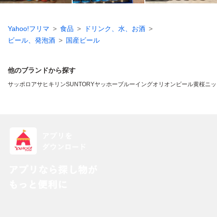
Yahoo!フリマ
食品
ドリンク、水、お酒
ビール、発泡酒
国産ビール
他のブランドから探す
サッポロ
アサヒ
キリン
SUNTORY
ヤッホーブルーイング
オリオンビール
黄桜
ニッ