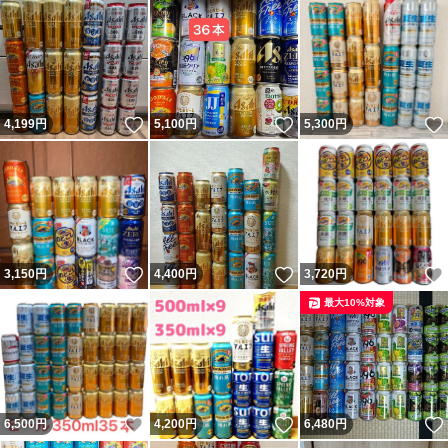
いいね！
いいね！
4,199
円
5,100
円
5,300
円
いいね！
いいね！
3,150
円
4,400
円
3,720
円
最大10%対象
いいね！
いいね！
6,500
円
4,200
円
6,480
円