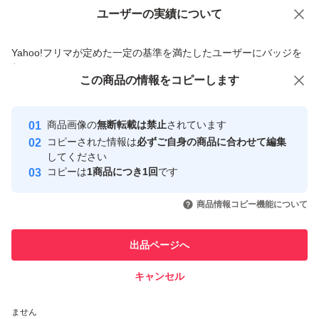
ユーザーの実績について
価格の相談
商品への質問
商品への質問からの値下げ交渉、不適切なカテゴリ変更依頼は禁止です
Yahoo!フリマが定めた一定の基準を満たしたユーザーにバッジを
付与しています
この商品をみている人にオススメ
この商品の情報をコピーします
安心取引出品者
最大10%対象
Yahoo!フリマの基準をクリアした安
安心取引出品者
商品画像の
無断転載は禁止
されています
心・安全なユーザーです
コピーされた情報は
必ずご自身の商品に合わせて編集
取引実績
してください
コピーは
1商品につき1回
です
このユーザーはYahoo!フリマの取
取引実績◯+
いいね！
いいね！
4,300
円
4,000
円
3,900
円
引を完了させた実績があります
商品情報コピー機能について
最大10%対象
このユーザーは他フリマサービス
他フリマ実績◯+
出品ページへ
での取引実績があります
キャンセル
スピード&安心発送
いいね！
いいね！
4,300
※このバッジは実績に基づく表示であり、発送を保証しているものではあり
円
5,000
円
4,800
円
ません