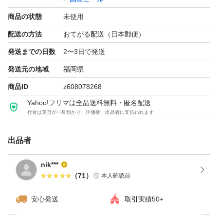
・炎麗 プラチナダブル 2026.08
商品の状態
未使用
・アサヒ スタイルフリー 2026.11
配送の方法
おてがる配送（日本郵便）
発送までの日数
2〜3日で発送
ノンアルコール
発送元の地域
福岡県
・アサヒゼロ 2026.10
商品ID
z608078268
・キリン グリーンズフリー 2026.08 × 2
Yahoo!フリマは全品送料無料・匿名配送
代金は運営が一旦預かり、評価後、出品者に支払われます
チューハイも出品しています。
まとめて発送の場合、送料計算し直しお値下げさせて頂き
出品者
ます。
nik***
自宅保管になります。
（
71
）
本人確認前
ご理解頂ける方、よろしくお願い致しますm(_ _)m
安心発送
取引実績50+