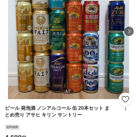
1
/
7
い
ビール 発泡酒 ノンアルコール 缶 20本セット ま
1
とめ売り アサヒ キリン サントリー
送料無料