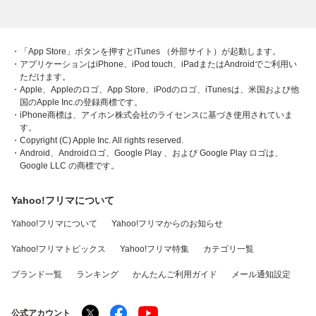
・「App Store」ボタンを押すとiTunes （外部サイト）が起動します。
・アプリケーションはiPhone、iPod touch、iPadまたはAndroidでご利用い
ただけます。
・Apple、Appleのロゴ、App Store、iPodのロゴ、iTunesは、米国および他
国のApple Inc.の登録商標です。
・iPhone商標は、アイホン株式会社のライセンスに基づき使用されていま
す。
・Copyright (C) Apple Inc. All rights reserved.
・Android、Androidロゴ、Google Play 、および Google Play ロゴは、
Google LLC の商標です。
Yahoo!フリマについて
Yahoo!フリマについて
Yahoo!フリマからのお知らせ
Yahoo!フリマトピックス
Yahoo!フリマ特集
カテゴリ一覧
ブランド一覧
ランキング
かんたんご利用ガイド
メール通知設定
公式アカウント