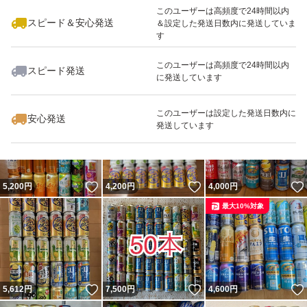
このユーザーは高頻度で24時間以内
スピード＆安心発送
＆設定した発送日数内に発送していま
す
このユーザーは高頻度で24時間以内
スピード発送
に発送しています
いいね！
いいね！
2,250
円
5,250
円
5,222
円
このユーザーは設定した発送日数内に
安心発送
発送しています
いいね！
いいね！
5,200
円
4,200
円
4,000
円
最大10%対象
いいね！
いいね！
5,612
円
7,500
円
4,600
円