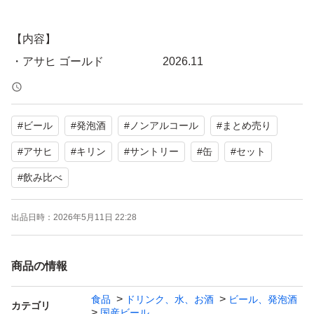
【内容】
・アサヒ ゴールド 2026.11
2026.12 × 3
・アサヒ生ビール マルエフ
#
ビール
#
発泡酒
#
ノンアルコール
#
まとめ売り
350ml 2026.11
500ml 2026.10
#
アサヒ
#
キリン
#
サントリー
#
缶
#
セット
500ml 2026.12
#
飲み比べ
・ヱビス 澄みわかし 500ml 2027.01
・ザ・プレミアム・モルツ 500ml 2026.11
出品日時：
2026年5月11日 22:28
・キリン 晴れ風 2026.10 × 2
・キリン グッドエール 2026.08
商品の情報
2026.09 × 2
食品
ドリンク、水、お酒
ビール、発泡酒
カテゴリ
・本麒麟 2026.10
国産ビール