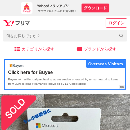
ログイン
カテゴリから探す
ブランドから探す
Overseas Visitors
Click here for Buyee
Buyee - A multilingual purchasing agent service operated by tenso, featuring items
from JDirectItems Fleamarket (provided by LY Corporation)