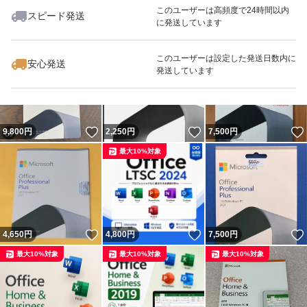
このユーザーは高頻度で24時間以内
スピード発送
に発送しています
いいね！
いいね！
4,650
円
2,100
円
2,200
円
このユーザーは設定した発送日数内に
安心発送
発送しています
いいね！
いいね！
9,800
円
2,250
円
7,500
円
最大10%対象
いいね！
いいね！
4,650
円
4,800
円
7,500
円
最大10%対象
最大10%対象
最大10%対象