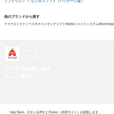
ソフトウェア
ビジネスソフト（パッケージ版）
他のブランドから探す
マイクロソフト
ソースネクスト
キングソフト
Adobe
ジャストシステム
Micron
App
・「App Store」ボタンを押すとiTunes （外部サイト）が起動します。