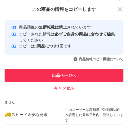
付与しています
この商品をみている人にオススメ
この商品の情報をコピーします
安心取引出品者
最大10%対象
最大10%対象
Yahoo!フリマの基準をクリアした安
安心取引出品者
商品画像の
無断転載は禁止
されています
心・安全なユーザーです
コピーされた情報は
必ずご自身の商品に合わせて編集
取引実績
してください
コピーは
1商品につき1回
です
このユーザーはYahoo!フリマの取
取引実績◯+
いいね！
いいね！
3,800
円
3,900
円
3,800
円
引を完了させた実績があります
商品情報コピー機能について
このユーザーは他フリマサービス
他フリマ実績◯+
出品ページへ
での取引実績があります
キャンセル
スピード&安心発送
いいね！
いいね！
3,800
※このバッジは実績に基づく表示であり、発送を保証しているものではあり
円
3,900
円
4,200
円
ません
このユーザーは高頻度で24時間以内
スピード＆安心発送
＆設定した発送日数内に発送していま
す