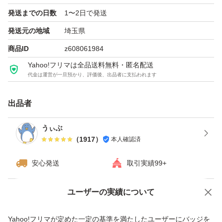
発送までの日数
1〜2日で発送
まとめ買いにも対応可能ですので、複数枚お求めの場合は
発送元の地域
埼玉県
コメントいただければ幸いです。
商品ID
z608061984
Yahoo!フリマは全品送料無料・匿名配送
代金は運営が一旦預かり、評価後、出品者に支払われます
出品者
うぃぶ
（
1917
）
本人確認済
安心発送
取引実績99+
ユーザーの実績について
価格の相談
商品への質問
商品への質問からの値下げ交渉、不適切なカテゴリ変更依頼は禁止です
Yahoo!フリマが定めた一定の基準を満たしたユーザーにバッジを