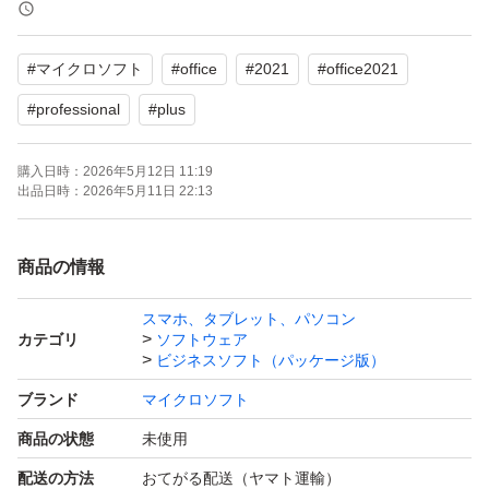
です。
#
マイクロソフト
#
office
#
2021
#
office2021
含まれるアプリ：
Word
#
professional
#
plus
Excel
購入日時：
2026年5月12日 11:19
PowerPoint
出品日時：
2026年5月11日 22:13
Outlook
Access
商品の情報
OneNote
Publisher
スマホ、タブレット、パソコン
カテゴリ
ソフトウェア
ビジネスソフト（パッケージ版）
対応OS：Windows 10, Windows 11
ブランド
マイクロソフト
商品の状態
未使用
インストールから認証完了まで、サポートいたします。
配送の方法
おてがる配送（ヤマト運輸）