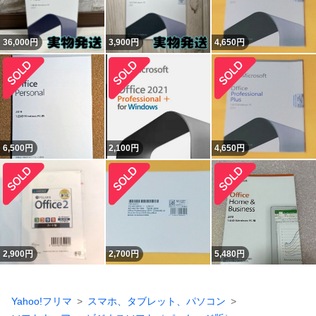
36,000
円
3,900
円
4,650
円
6,500
円
2,100
円
4,650
円
2,900
円
2,700
円
5,480
円
Yahoo!フリマ
スマホ、タブレット、パソコン