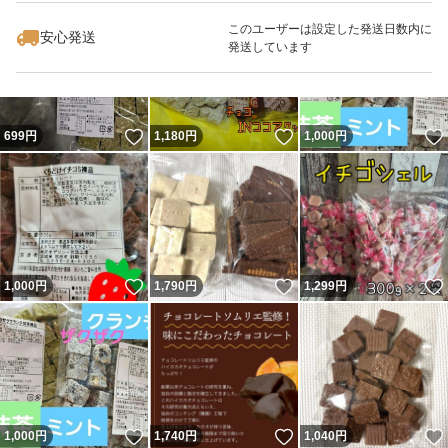
最大10%対象
このユーザーは設定した発送日数内に
安心発送
発送しています
いいね！
いいね！
699
円
1,180
円
1,000
円
いいね！
いいね！
1,000
円
1,790
円
1,299
円
いいね！
いいね！
1,000
円
1,740
円
1,040
円