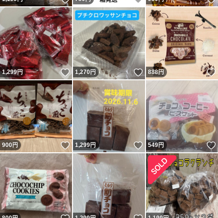
いいね！
いいね！
1,299
円
1,270
円
888
円
いいね！
いいね！
900
円
1,299
円
549
円