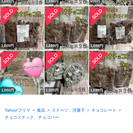
1,699
円
1,699
円
699
円
1,000
円
1,699
円
1,699
円
1,000
円
1,000
円
1,699
円
Yahoo!フリマ
食品
スイーツ、洋菓子
チョコレート
チョコスナック、チョコバー