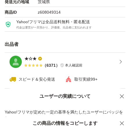
発送元の地域
茨城県
商品ID
z608049314
Yahoo!フリマは全品送料無料・匿名配送
代金は運営が一旦預かり、評価後、出品者に支払われます
出品者
★☆★
（
6371
）
本人確認前
スピード＆安心発送
取引実績99+
ユーザーの実績について
価格の相談
商品への質問
商品への質問からの値下げ交渉、不適切なカテゴリ変更依頼は禁止です
Yahoo!フリマが定めた一定の基準を満たしたユーザーにバッジを
付与しています
この商品をみている人にオススメ
この商品の情報をコピーします
安心取引出品者