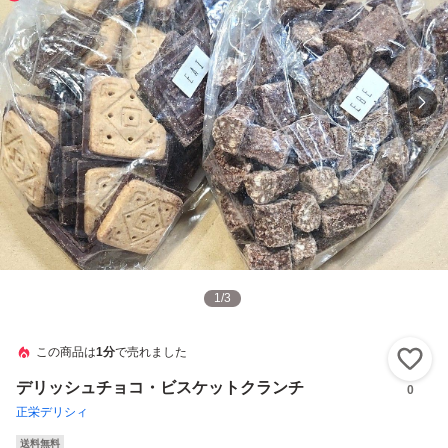
1
/
3
この商品は
1分
で売れました
い
デリッシュチョコ・ビスケットクランチ
0
正栄デリシィ
送料無料