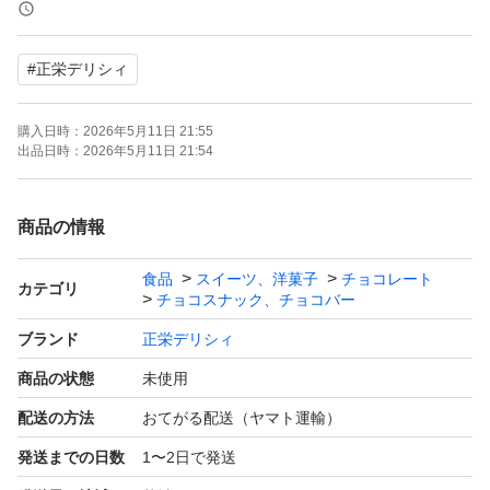
ポスト投函となりますので長時間でのポスト保管はお避け
下さい。
#
正栄デリシィ
●デリッシュチョコ
購入日時：
2026年5月11日 21:55
賞味期限. 26.11月
出品日時：
2026年5月11日 21:54
300g
●ビスケットクランチ
商品の情報
賞味期限. 26.7月
食品
スイーツ、洋菓子
チョコレート
300g
カテゴリ
チョコスナック、チョコバー
ブランド
正栄デリシィ
アウトレット品です。
商品の状態
未使用
割れ・くずれ等をご了承の上でお願い致します。
配送の方法
おてがる配送（ヤマト運輸）
ネコポス発送です。
発送までの日数
1〜2日で発送