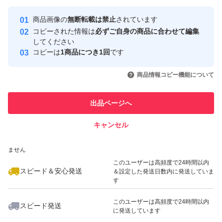
最大10%対象
Yahoo!フリマの基準をクリアした安
安心取引出品者
商品画像の
無断転載は禁止
されています
心・安全なユーザーです
コピーされた情報は
必ずご自身の商品に合わせて編集
取引実績
してください
コピーは
1商品につき1回
です
このユーザーはYahoo!フリマの取
取引実績◯+
いいね！
いいね！
1,699
円
1,100
円
1,199
円
引を完了させた実績があります
商品情報コピー機能について
最大10%対象
最大10%対象
最大10%対象
このユーザーは他フリマサービス
他フリマ実績◯+
出品ページへ
での取引実績があります
キャンセル
スピード&安心発送
いいね！
いいね！
1,000
※このバッジは実績に基づく表示であり、発送を保証しているものではあり
円
1,100
円
1,699
円
ません
最大10%対象
このユーザーは高頻度で24時間以内
スピード＆安心発送
＆設定した発送日数内に発送していま
す
このユーザーは高頻度で24時間以内
スピード発送
に発送しています
いいね！
いいね！
1,199
円
1,100
円
1,000
円