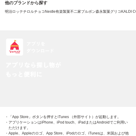
他のブランドから探す
明治
ロッテ
チロルチョコ
Nestle
有楽製菓
不二家
ブルボン
森永製菓
グリコ
KALDI 
・「App Store」ボタンを押すとiTunes （外部サイト）が起動します。
・アプリケーションはiPhone、iPod touch、iPadまたはAndroidでご利用い
ただけます。
・Apple、Appleのロゴ、App Store、iPodのロゴ、iTunesは、米国および他