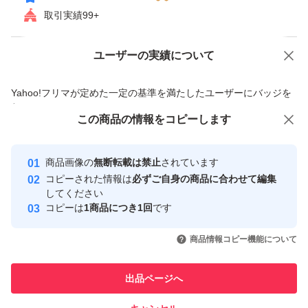
取引実績99+
ユーザーの実績について
価格の相談
商品への質問
商品への質問からの値下げ交渉、不適切なカテゴリ変更依頼は禁止です
Yahoo!フリマが定めた一定の基準を満たしたユーザーにバッジを
付与しています
この商品をみている人にオススメ
この商品の情報をコピーします
安心取引出品者
最大10%対象
最大10%対象
Yahoo!フリマの基準をクリアした安
安心取引出品者
商品画像の
無断転載は禁止
されています
心・安全なユーザーです
コピーされた情報は
必ずご自身の商品に合わせて編集
取引実績
してください
コピーは
1商品につき1回
です
このユーザーはYahoo!フリマの取
取引実績◯+
いいね！
いいね！
5,780
円
5,800
円
5,800
円
引を完了させた実績があります
商品情報コピー機能について
最大10%対象
最大10%対象
最大10%対象
このユーザーは他フリマサービス
他フリマ実績◯+
出品ページへ
での取引実績があります