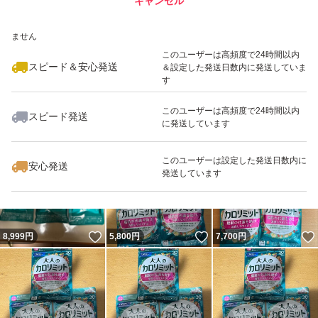
キャンセル
スピード&安心発送
いいね！
いいね！
4,299
※このバッジは実績に基づく表示であり、発送を保証しているものではあり
円
4,980
円
4,980
円
ません
最大10%対象
最大10%対象
このユーザーは高頻度で24時間以内
スピード＆安心発送
＆設定した発送日数内に発送していま
す
このユーザーは高頻度で24時間以内
スピード発送
に発送しています
いいね！
いいね！
5,800
円
5,999
円
7,700
円
最大10%対象
最大10%対象
このユーザーは設定した発送日数内に
安心発送
発送しています
いいね！
いいね！
8,999
円
5,800
円
7,700
円