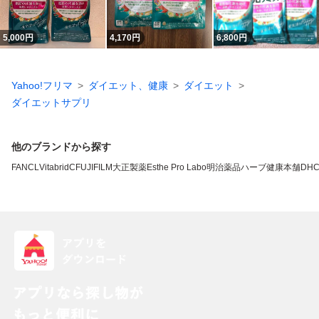
5,000
円
4,170
円
6,800
円
Yahoo!フリマ
ダイエット、健康
ダイエット
ダイエットサプリ
他のブランドから探す
FANCL
VitabridC
FUJIFILM
大正製薬
Esthe Pro Labo
明治薬品
ハーブ健康本舗
DH