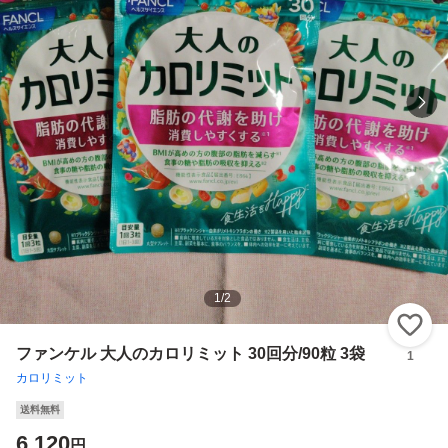
1
/
2
い
ファンケル 大人のカロリミット 30回分/90粒 3袋
1
カロリミット
送料無料
6,120
円