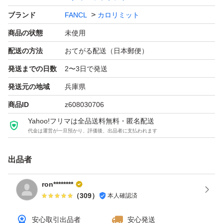
ブランド
FANCL
カロリミット
商品の状態
未使用
配送の方法
おてがる配送（日本郵便）
発送までの日数
2〜3日で発送
発送元の地域
兵庫県
商品ID
z608030706
Yahoo!フリマは全品送料無料・匿名配送
代金は運営が一旦預かり、評価後、出品者に支払われます
出品者
ron********
（
309
）
本人確認済
安心取引出品者
安心発送