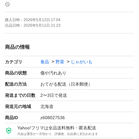
詳しい超ワケアリ理由
購入日時：
2026年5月12日 17:04
・擦れ
出品日時：
2026年5月11日 21:23
・黒あざなどいも肌が悪い
・もげている
商品の情報
・二次成長によるコブや割れ、変形
カテゴリ
食品
野菜
じゃがいも
・切り傷
・小さい
商品の状態
傷や汚れあり
などの理由で、市場出荷は不可能な規格です。
配送の方法
おてがる配送（日本郵便）
発送までの日数
2〜3日で発送
形を気にせず、また傷んでいる部分を包丁やピーラーで多
発送元の地域
北海道
めに取り除けば、普通のじゃがいもと変わりません！
商品ID
z608027536
調理の手間がかかる分、普通よりお安くしております。
Yahoo!フリマは全品送料無料・匿名配送
代金は運営が一旦預かり、評価後、出品者に支払われます