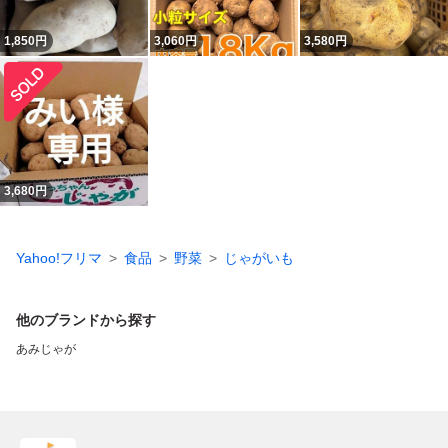
1,850
円
3,060
円
3,580
円
3,680
円
Yahoo!フリマ
食品
野菜
じゃがいも
他のブランドから探す
あみじゃが