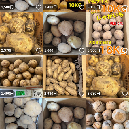
超ワケアリ２０kg4,200円
いいね！
いいね！
1,500
円
3,400
円
2,150
円
超ワケアリ１０kg2,500円
メークインもほっかいこがねも同じ価格です。
<発送について>
いいね！
いいね！
2,370
円
1,600
円
3,300
円
注文から発送まで原則1～3日のお時間を頂きます。
特に、金曜日遅く～日曜日のご注文は郵便局の集配がない
ため、月曜日に発送が集約されます。
いいね！
いいね！
1,490
円
2,980
円
3,680
円
また、大雪や大雨などの災害で郵便局が止まった際は、復
旧まで発送が止まります。