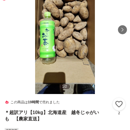
1
/
2
この商品は
19時間
で売れました
い
＊超訳アリ【10kg】北海道産 越冬じゃがい
2
も 【農家直送】