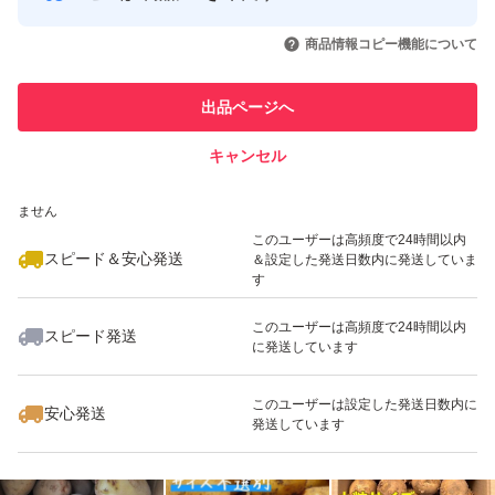
このユーザーはYahoo!フリマの取
取引実績◯+
いいね！
いいね！
1,980
円
2,000
円
2,000
円
引を完了させた実績があります
商品到着後、何か問題やご不明点などございましたら、画
商品情報コピー機能について
最大10%対象
最大10%対象
像2枚目にあるQRコードから芋問屋大金公式LINEにお気
このユーザーは他フリマサービス
他フリマ実績◯+
出品ページへ
での取引実績があります
軽にお問い合わせください。
キャンセル
スピード&安心発送
飲食店様や青果店様などのお問い合わせやご相談なども公
いいね！
いいね！
1,980
※このバッジは実績に基づく表示であり、発送を保証しているものではあり
円
2,000
円
3,860
円
ません
式LINEで承っております。
最大10%対象
このユーザーは高頻度で24時間以内
スピード＆安心発送
＆設定した発送日数内に発送していま
す
＊フリマアプリではコメント通知が流れて行ってしまうた
このユーザーは高頻度で24時間以内
めお返事漏れが多発します。
スピード発送
に発送しています
いいね！
いいね！
1,600
円
3,400
円
2,800
円
そのため公式LINEを開設しました。
最大10%対象
このユーザーは設定した発送日数内に
安心発送
発送しています
<価格表>