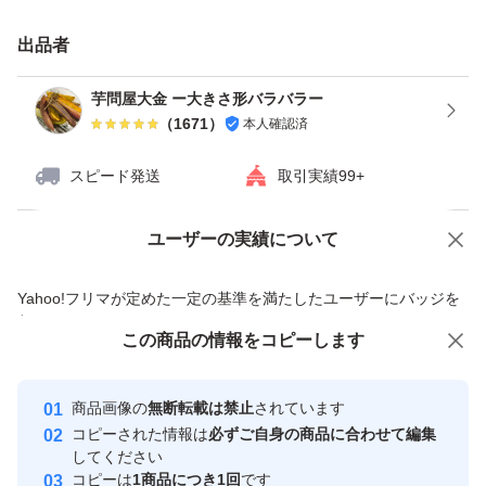
食糧備蓄や共同購入、ちょっとしたプレゼントなどにおす
すめです！
出品者
芋問屋大金 ー大きさ形バラバラー
<注意事項>
（
1671
）
本人確認済
スピード発送
取引実績99+
箱込み（=段ボールとじゃがいもを合わせて）10kgとあり
ますが、実際は箱の重さを除いて10kg以上入れているの
ユーザーの実績について
価格の相談
商品への質問
で、0.5kgほど多めになっております。
商品への質問からの値下げ交渉、不適切なカテゴリ変更依頼は禁止です
Yahoo!フリマが定めた一定の基準を満たしたユーザーにバッジを
付与しています
これは農作物の性質上、まれに輸送中の傷みや虫の混入と
この商品をみている人にオススメ
この商品の情報をコピーします
安心取引出品者
いった不良品が発生することがあるため、あらかじめその
最大10%対象
最大10%対象
最大10%対象
分を入れるためです。
Yahoo!フリマの基準をクリアした安
安心取引出品者
商品画像の
無断転載は禁止
されています
心・安全なユーザーです
コピーされた情報は
必ずご自身の商品に合わせて編集
取引実績
してください
その点ご了承の方のみご購入くださいませ。
コピーは
1商品につき1回
です