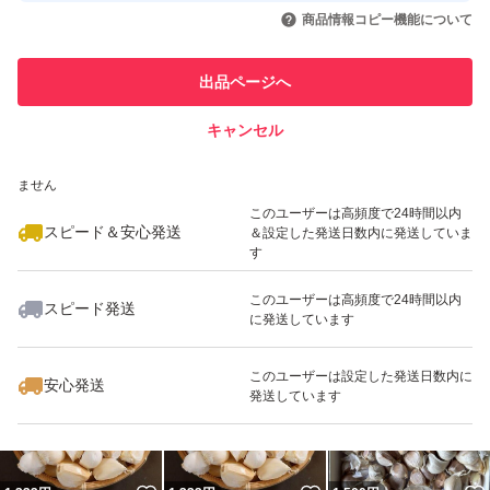
いいね！
いいね！
1,099
円
1,680
円
1,500
円
引を完了させた実績があります
商品情報コピー機能について
最大10%対象
このユーザーは他フリマサービス
他フリマ実績◯+
出品ページへ
での取引実績があります
キャンセル
スピード&安心発送
いいね！
いいね！
1,500
※このバッジは実績に基づく表示であり、発送を保証しているものではあり
円
1,100
円
2,000
円
ません
このユーザーは高頻度で24時間以内
スピード＆安心発送
＆設定した発送日数内に発送していま
す
このユーザーは高頻度で24時間以内
スピード発送
に発送しています
いいね！
いいね！
700
円
1,300
円
1,300
円
このユーザーは設定した発送日数内に
安心発送
発送しています