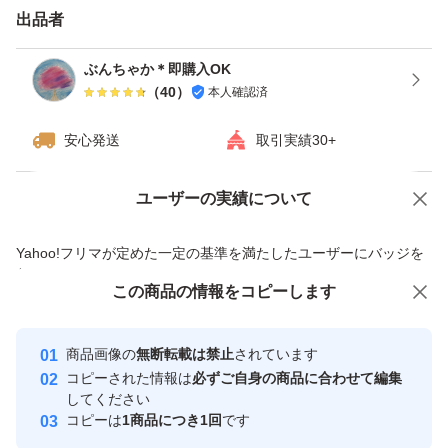
対応しておりません。※領収書は発行致しておりません。
出品者
上記内容をご理解の上ご購入下さい。
ぶんちゃか＊即購入OK
（
40
）
本人確認済
ご覧いただきありがとうございます。
安心発送
取引実績30+
#青森県産 #訳あり #バラ #にんにく #国産 #ホワイト六片
ユーザーの実績について
価格の相談
商品への質問
商品への質問からの値下げ交渉、不適切なカテゴリ変更依頼は禁止です
Yahoo!フリマが定めた一定の基準を満たしたユーザーにバッジを
付与しています
この商品をみている人にオススメ
この商品の情報をコピーします
安心取引出品者
最大10%対象
Yahoo!フリマの基準をクリアした安
安心取引出品者
商品画像の
無断転載は禁止
されています
心・安全なユーザーです
コピーされた情報は
必ずご自身の商品に合わせて編集
取引実績
してください
コピーは
1商品につき1回
です
このユーザーはYahoo!フリマの取
取引実績◯+