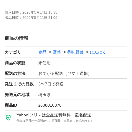
どがありますご理解してご購入下さい。
購入日時：
2026年5月14日 15:38
＊画像に1kg表示･・箱込みで1kg前後
出品日時：
2026年5月11日 21:05
〜〜〜＊〜〜〜＊〜〜〜
商品の情報
お待たせいたしました。
カテゴリ
食品
野菜
香味野菜
にんにく
みなさまに好評いただいていた六片ニンニクですが、一時
在庫不足により出品を中止してしまいましたが、入荷致し
商品の状態
未使用
ましたので出品させていただきます♪よろしくお願いしま
配送の方法
おてがる配送（ヤマト運輸）
す。
発送までの日数
3〜7日で発送
発送元の地域
埼玉県
〜〜〜＊〜〜〜＊〜〜〜＊〜〜〜＊〜〜〜
商品ID
z608016378
＊配送中の気温などから傷む場合があります、責任を負い
Yahoo!フリマは全品送料無料・匿名配送
かねます。
代金は運営が一旦預かり、評価後、出品者に支払われます
※購入発送準備後のキャンセル・返金・返品・クレーム等