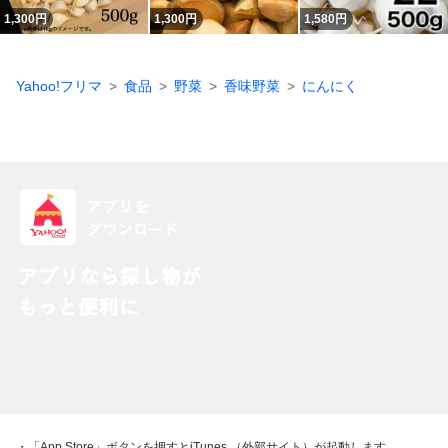
1,300
円
1,300
円
1,580
円
Yahoo!フリマ
食品
野菜
香味野菜
にんにく
・「App Store」ボタンを押すとiTunes （外部サイト）が起動します。