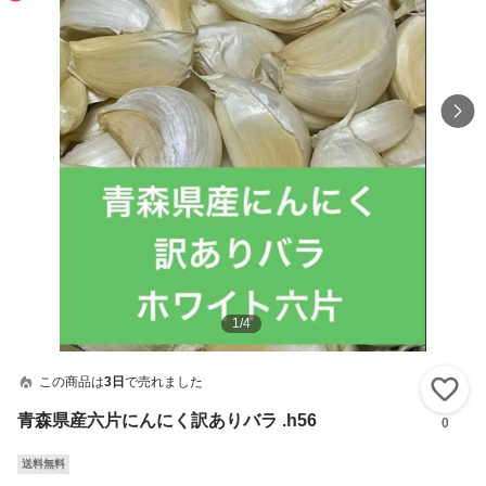
1
/
4
この商品は
3日
で売れました
い
青森県産六片にんにく訳ありバラ .h56
0
送料無料