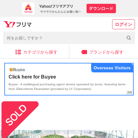
ログイン
カテゴリから探す
ブランドから探す
Overseas Visitors
Click here for Buyee
Buyee - A multilingual purchasing agent service operated by tenso, featuring items
from JDirectItems Fleamarket (provided by LY Corporation)