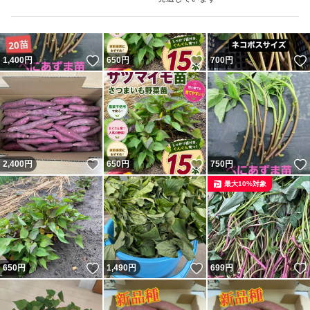
いいね！
いいね！
1,400
円
650
円
700
円
いいね！
いいね！
2,400
円
650
円
750
円
最大10%対象
いいね！
いいね！
650
円
1,490
円
699
円