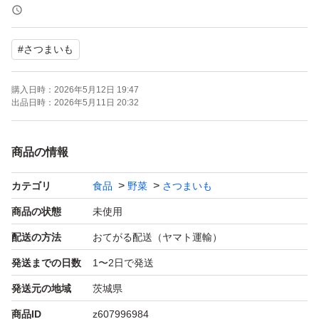
◆発送
朝6時までのご購入で即日発送、以降翌日発送予定です。
#
さつまいも
発送希望日がある場合は購入前に質問欄からご相談くださ
い。
購入日時：
2026年5月12日 19:47
出品日時：
2026年5月11日 20:32
◆注意事項
茨城県からヤマト便でお届けに3日以上かかる遠方の場
商品の情報
合、苗が傷んでしまいますので購入をお控えくださいま
カテゴリ
食品
野菜
さつまいも
せ。
商品の状態
未使用
◆その他
配送の方法
おてがる配送（ヤマト運輸）
不明点あれば質問欄からお気軽にお問い合わせください。
発送までの日数
1〜2日で発送
発送元の地域
茨城県
商品ID
z607996984