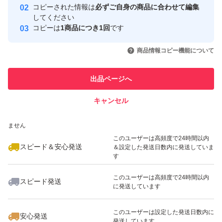
コピーされた情報は
必ずご自身の商品に合わせて編集
取引実績
してください
コピーは
1商品につき1回
です
このユーザーはYahoo!フリマの取
取引実績◯+
いいね！
いいね！
750
円
980
円
650
円
引を完了させた実績があります
商品情報コピー機能について
最大10%対象
最大10%対象
このユーザーは他フリマサービス
他フリマ実績◯+
出品ページへ
での取引実績があります
キャンセル
スピード&安心発送
いいね！
いいね！
650
※このバッジは実績に基づく表示であり、発送を保証しているものではあり
円
2,300
円
699
円
ません
最大10%対象
このユーザーは高頻度で24時間以内
スピード＆安心発送
＆設定した発送日数内に発送していま
す
このユーザーは高頻度で24時間以内
スピード発送
に発送しています
いいね！
いいね！
880
円
1,400
円
2,780
円
このユーザーは設定した発送日数内に
安心発送
発送しています