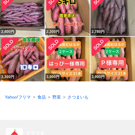
2,400
円
2,300
円
2,780
円
3,300
円
3,900
円
3,900
円
Yahoo!フリマ
食品
野菜
さつまいも