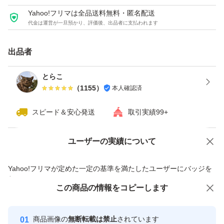
Yahoo!フリマは全品送料無料・匿名配送
代金は運営が一旦預かり、評価後、出品者に支払われます
出品者
とらこ
（
1155
）
本人確認済
スピード＆安心発送
取引実績99+
ユーザーの実績について
価格の相談
商品への質問
商品への質問からの値下げ交渉、不適切なカテゴリ変更依頼は禁止です
Yahoo!フリマが定めた一定の基準を満たしたユーザーにバッジを
付与しています
この商品をみている人にオススメ
この商品の情報をコピーします
安心取引出品者
Yahoo!フリマの基準をクリアした安
安心取引出品者
商品画像の
無断転載は禁止
されています
心・安全なユーザーです