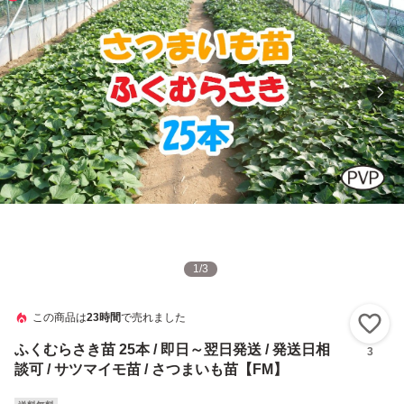
1
/
3
この商品は
23時間
で売れました
い
ふくむらさき苗 25本 / 即日～翌日発送 / 発送日相
3
談可 / サツマイモ苗 / さつまいも苗【FM】