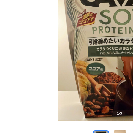
1
/
3