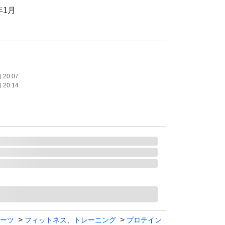
年1月
んぱく、デキストリン、ココアパウダー、植物
、甘味料（ステビア）、ビタミンE、ナイアシ
a、ビタミンB6、ビタミンB1、ビタミンB2、
20:07
20:14
ビタミンB12
入れてゆうパケットポストでお送りします。
やシワがつく可能性があります。また、自宅保
な方はご遠慮ください。
たします。
100 ココア味 920g
バス
ーツ
フィットネス、トレーニング
プロテイン