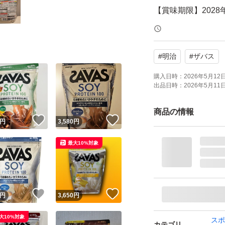
【賞味期限】2028
【内容量】920g
【原材料】大豆た
#
明治
#
ザバス
油脂、食塩、香料
ン、パントテン酸C
購入日時：
2026年5月12日 
出品日時：
2026年5月11日 
葉酸、ビタミンD、
このまま配送袋に
商品の情報
！
いいね！
いいね！
円
3,580
円
パッケージに折れ
管のため、神経質
最大10%対象
よろしくお願いい
ザバス ソイプロテイン
！
いいね！
いいね！
円
3,650
円
ブランド：明治 ザ
大10%対象
スポ
カテゴリ