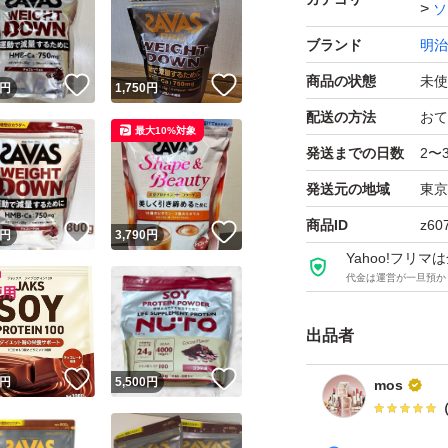
ソ
ブランド
明治
商品の状態
未使
！
いいね！
いいね！
円
1,750
円
配送の方法
おて
最大10%対象
発送までの日数
2〜
発送元の地域
東京
商品ID
z60
！
いいね！
いいね！
円
3,790
円
Yahoo!フリ
代金は運営が一旦預か
出品者
！
いいね！
いいね！
円
5,500
円
mos