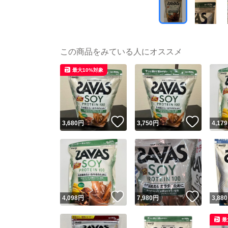
この商品をみている人にオススメ
最大10%対象
いいね！
いいね
3,680
円
3,750
円
4,179
いいね！
いいね
4,098
円
7,980
円
3,880
最