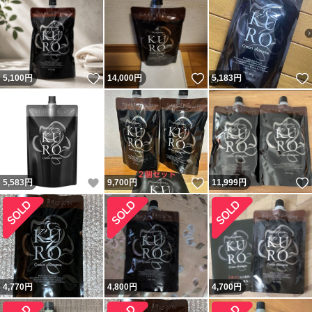
いいね！
いいね！
5,100
円
14,000
円
5,183
円
いいね！
いいね！
5,583
円
9,700
円
11,999
円
4,770
円
4,800
円
4,700
円