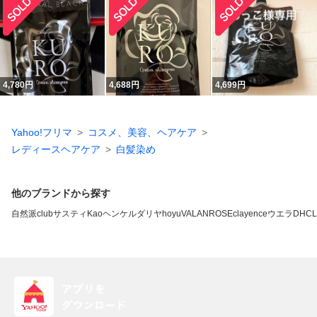
4,780
円
4,688
円
4,699
円
Yahoo!フリマ
コスメ、美容、ヘアケア
レディースヘアケア
白髪染め
他のブランドから探す
自然派clubサスティ
Kao
ヘンケル
ダリヤ
hoyu
VALANROSE
clayence
ウエラ
DHC
L