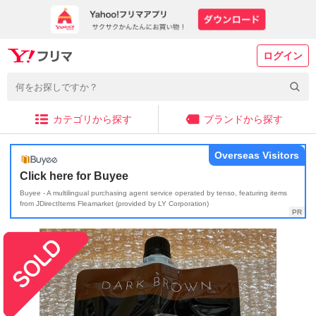
ログイン
カテゴリから探す
ブランドから探す
Overseas Visitors
Click here for Buyee
Buyee - A multilingual purchasing agent service operated by tenso, featuring items
from JDirectItems Fleamarket (provided by LY Corporation)