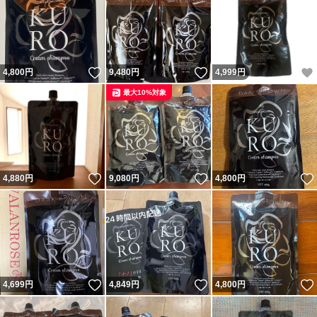
いいね！
いいね！
4,800
円
9,480
円
4,999
円
最大10%対象
いいね！
いいね！
4,880
円
9,080
円
4,800
円
いいね！
いいね！
4,699
円
4,849
円
4,800
円