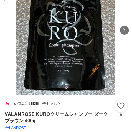
1
/
2
この商品は
11時間
で売れました
い
VALANROSE KUROクリームシャンプー ダーク
0
ブラウン 400g
VALANROSE