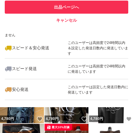
このユーザーは他フリマサービス
他フリマ実績◯+
出品ページへ
での取引実績があります
キャンセル
スピード&安心発送
いいね！
いいね！
4,780
※このバッジは実績に基づく表示であり、発送を保証しているものではあり
円
4,720
円
4,780
円
ません
最大10%対象
このユーザーは高頻度で24時間以内
スピード＆安心発送
＆設定した発送日数内に発送していま
す
このユーザーは高頻度で24時間以内
スピード発送
に発送しています
いいね！
いいね！
4,399
円
4,780
円
4,779
円
このユーザーは設定した発送日数内に
安心発送
発送しています
いいね！
いいね！
4,780
円
4,780
円
4,780
円
最大10%対象