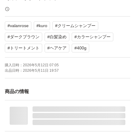
【内容量】400g
【商品の状態】未使用
#
valanrose
#
kuro
#
クリームシャンプー
よろしくお願いいたします。
#
ダークブラウン
#
白髪染め
#
カラーシャンプー
#
トリートメント
#
ヘアケア
#
400g
購入日時：
2026年5月12日 07:05
出品日時：
2026年5月11日 19:57
商品の情報