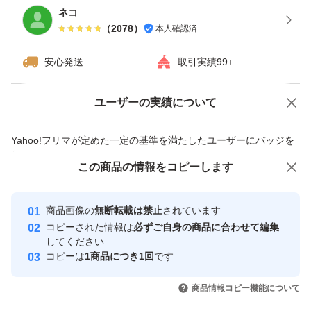
ネコ
（
2078
）
本人確認済
安心発送
取引実績99+
ユーザーの実績について
価格の相談
商品への質問
商品への質問からの値下げ交渉、不適切なカテゴリ変更依頼は禁止です
Yahoo!フリマが定めた一定の基準を満たしたユーザーにバッジを
付与しています
この商品をみている人にオススメ
この商品の情報をコピーします
安心取引出品者
最大10%対象
最大10%対象
最大10%対象
Yahoo!フリマの基準をクリアした安
安心取引出品者
商品画像の
無断転載は禁止
されています
心・安全なユーザーです
コピーされた情報は
必ずご自身の商品に合わせて編集
取引実績
してください
コピーは
1商品につき1回
です
このユーザーはYahoo!フリマの取
取引実績◯+
いいね！
いいね！
4,770
円
4,780
円
4,778
円
引を完了させた実績があります
商品情報コピー機能について
最大10%対象
最大10%対象