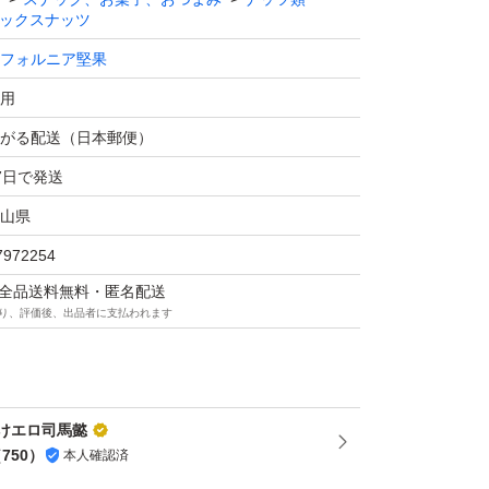
ックスナッツ
が長持ちするアメリカ産ハイオレイックピーナ
・保存料 不使用で添加物を使わず、ナッツ本
フォルニア堅果
ッとした食感と自然な甘み。
用
がる配送（日本郵便）
7
7日で発送
山県
まま宅配用のビニール袋に入れ、ゆうパケット
7972254
たします。
マは全品送料無料・匿名配送
り、評価後、出品者に支払われます
フォルニア堅果
クスナッツ
使用
けエロ司馬懿
（
750
）
本人確認済
、アーモンド、カシューナッツ、ハイオレイッ