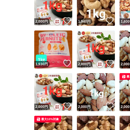
他フ
いいね！
いいね
2,000
円
1,940
円
1,800
スピード
※このバッ
スピ
いいね！
いいね
1,930
円
2,000
円
2,000
スピ
最
安心
いいね！
いいね
2,000
円
2,000
円
2,000
最大10%対象