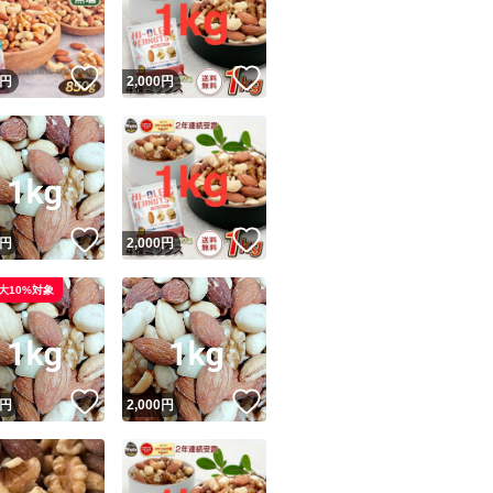
商品情報コピー機
加 アーモンド く
ツ 4種のミックス
リマ実績◯+
このユーザーは他フリマサービスでの取引実績があります
！
いいね！
いいね！
円
2,000
円
出品ページへ
&安心発送
キャンセル
ジは実績に基づく表示であり、発送を保証しているものではありません
このユーザーは高頻度で24時間以内＆設定した発送日数内に
ード＆安心発送
ます
！
いいね！
いいね！
円
2,000
円
ード発送
このユーザーは高頻度で24時間以内に発送しています
大10%対象
発送
このユーザーは設定した発送日数内に発送しています
！
いいね！
いいね！
円
2,000
円