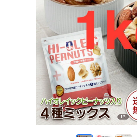
1
/
5