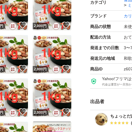
カテゴリ
ミ
香ばしさと新鮮さ
ッツ使用、油・食塩
ブランド
カリ
！
いいね！
いいね！
来の味わい。サク
円
2,000
円
商品の状態
未使
配送の方法
おて
賞味期限 2027.4.2
発送までの日数
3〜
発送元の地域
和歌
発送は商品をその
！
いいね！
いいね！
商品ID
z60
円
2,000
円
ポストにて発送い
Yahoo!フリ
代金は運営が一旦預か
【ブランド】カリ
【カテゴリ】ミッ
出品者
【商品の状態】未
！
いいね！
いいね！
円
2,000
円
ちょっとだ
【内容量】１ｋｇ
【原材料】くるみ