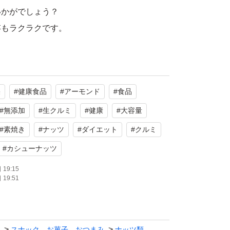
いかがでしょう？
存もラクラクです。
1種類だけでは摂りきれないさまざまな栄養
摂取でき、健康維持や美容、間食にも最適で
果
#
健康食品
#
アーモンド
#
食品
#
無添加
#
生クルミ
#
健康
#
大容量
脂肪酸
#
素焼き
#
ナッツ
#
ダイエット
#
クルミ
ミンE・食物繊維
#
カシューナッツ
：ミネラル
19:15
んぱく質
19:51
スナック、お菓子、おつまみ
ナッツ類