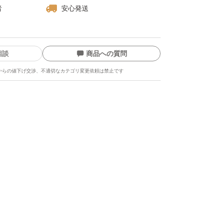
者
安心発送
日光、高温多湿を避け、涼しい場所に保管して
相談
商品への質問
からの値下げ交渉、不適切なカテゴリ変更依頼は禁止です
おやつ
間食
に
ます
無添加 1000g 4種 素焼き おつまみ 食塩無添