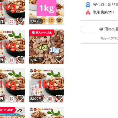
安心取引出品
クピーナッツ
取引実績99+
【保存方法】直射
！
いいね！
いいね！
円
1,999
円
ください。
価格の
食塩不使用
最大10%対象
商品への質問
化学調味料不使用
油不使用
ユーザーの実績について
！
いいね！
いいね！
円
1,940
円
【おすすめ用途】
o!フリマが定めた一定の基準を満たしたユーザーにバッジを付与しています
・健康志向の方の
出品者
この商品の情報をコピーします
・ダイエット中の
取引出品者
Yahoo!フリマの基準をクリアした安心・安全なユーザーです
・お酒のおつまみ
！
いいね！
いいね！
商品画像の
無断転載は禁止
されています
・毎日の栄養補給
円
2,000
円
コピーされた情報は
必ずご自身の商品に合わせて編集
してください
大10%対象
コピーは
1商品につき1回
です
実績◯+
このユーザーはYahoo!フリマの取引を完了させた実績があり
ミックスナッツ 無塩 