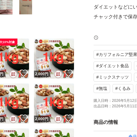
ダイエットなどに
チャック付きで保
ミックスナッツは、
大10%対象
素をバランスよく
#
カリフォルニア堅
す。
#
ダイエット食品
！
いいね！
いいね！
円
2,000
円
・くるみ：オメガ3
#
ミックスナッツ
・アーモンド：ビタ
#
無塩
#
くるみ
・カシューナッツ
購入日時：
2026年5月12日 
・ピーナッツ：た
出品日時：
2026年5月11日 
など
！
いいね！
いいね！
円
2,000
円
商品の情報
【商品の特徴】
食品