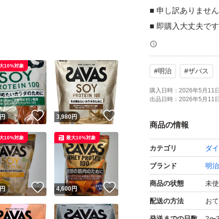
■ 申し訳ありませ
■ 即購入大丈夫です
大10%対象
#
明治
#
ザバス
購入日時：
2026年5月11日 
出品日時：
2026年5月11日 
！
いいね！
いいね！
円
3,980
円
商品の情報
大10%対象
最大10%対象
カテゴリ
ダイ
ブランド
明治
商品の状態
未使
！
いいね！
いいね！
円
4,600
円
配送の方法
おて
発送までの日数
2〜