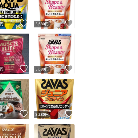
！
いいね！
いいね！
円
3,680
円
ユーザーの実績について
！
いいね！
いいね！
円
3,680
円
o!フリマが定めた一定の基準を満たしたユーザーにバッジを付与しています
出品者
この商品の情報をコピーします
取引出品者
Yahoo!フリマの基準をクリアした安心・安全なユーザーです
！
いいね！
いいね！
商品画像の
無断転載は禁止
されています
円
3,280
円
コピーされた情報は
必ずご自身の商品に合わせて編集
してください
コピーは
1商品につき1回
です
実績◯+
このユーザーはYahoo!フリマの取引を完了させた実績があり