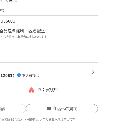
県
7955600
マは全品送料無料・匿名配送
り、評価後、出品者に支払われます
（
12081
）
本人確認済
取引実績99+
相談
商品への質問
からの値下げ交渉、不適切なカテゴリ変更依頼は禁止です