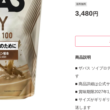
送料無料
3,480
円
商品説明
■ ザバス ソイプロテ
す
■ 商品詳細は公式
■ 賞味期限2027
■ サイズがギリギ
送します