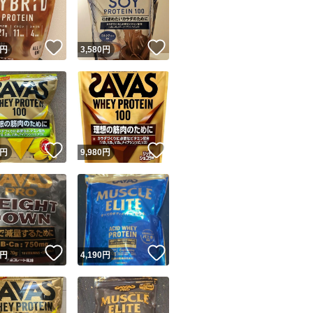
商品情報コピー機
リマ実績◯+
このユーザーは他フリマサービスでの取引実績があります
！
いいね！
いいね！
円
3,580
円
出品ページへ
&安心発送
キャンセル
ジは実績に基づく表示であり、発送を保証しているものではありません
このユーザーは高頻度で24時間以内＆設定した発送日数内に
ード＆安心発送
ます
！
いいね！
いいね！
円
9,980
円
ード発送
このユーザーは高頻度で24時間以内に発送しています
発送
このユーザーは設定した発送日数内に発送しています
！
いいね！
いいね！
円
4,190
円