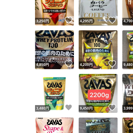
他フ
いいね！
いいね
3,250
円
4,295
円
4,700
スピード
※このバッ
スピ
いいね！
いいね
4,850
円
4,200
円
9,480
スピ
安心
いいね！
いいね
3,480
円
9,450
円
3,999