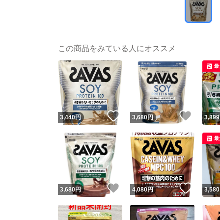
この商品をみている人にオススメ
最
いいね！
いいね
3,440
円
3,680
円
3,899
最
いいね！
いいね
3,680
円
4,080
円
3,580