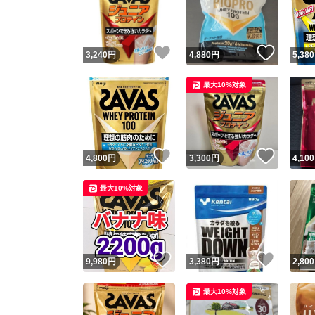
いいね！
いいね
3,240
円
4,880
円
5,380
最大10%対象
いいね！
いいね
4,800
円
3,300
円
4,100
Yaho
最大10%対象
安心取引
安心
いいね！
いいね
9,980
円
3,380
円
2,800
取引実績
最大10%対象
取引