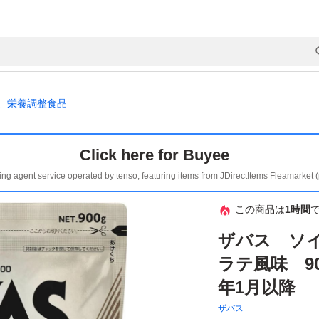
、栄養調整食品
Click here for Buyee
ing agent service operated by tenso, featuring items from JDirectItems Fleamarket 
この商品は
1時間
ザバス ソイ
ラテ風味 90
年1月以降
ザバス