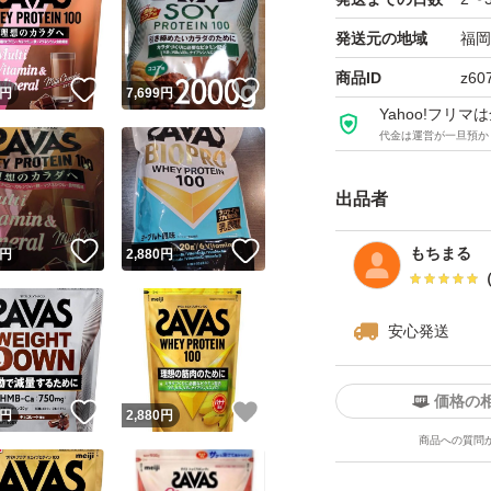
発送元の地域
福岡
商品ID
z60
！
いいね！
いいね！
円
7,699
円
Yahoo!フリ
代金は運営が一旦預か
出品者
！
いいね！
いいね！
もちまる
円
2,880
円
安心発送
価格の
！
いいね！
いいね！
円
2,880
円
商品への質問