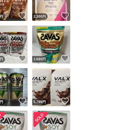
！
いいね！
いいね！
円
2,300
円
！
いいね！
いいね！
円
3,680
円
！
いいね！
いいね！
円
5,799
円