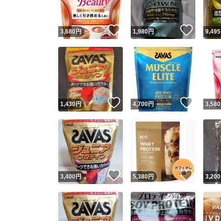
いいね！
いいね
3,680
円
1,980
円
9,495
いいね！
いいね
1,430
円
4,700
円
3,580
いいね！
いいね
3,400
円
5,380
円
3,200