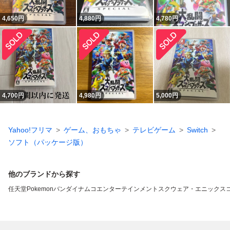
4,650
円
4,880
円
4,780
円
4,700
円
4,980
円
5,000
円
Yahoo!フリマ
ゲーム、おもちゃ
テレビゲーム
Switch
ソフト（パッケージ版）
他のブランドから探す
任天堂
Pokemon
バンダイナムコエンターテインメント
スクウェア・エニックス