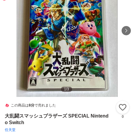
1
/
3
この商品は
8分
で売れました
い
大乱闘スマッシュブラザーズ SPECIAL Nintend
0
o Switch
任天堂