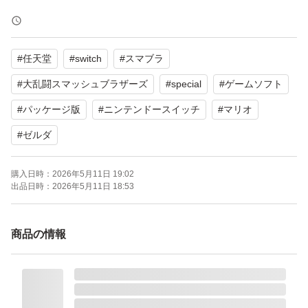
【ブランド】任天堂
【カテゴリ】Nintendo Switch ソフト
#
任天堂
#
switch
#
スマブラ
【CEROレーティング】A
#
大乱闘スマッシュブラザーズ
#
special
#
ゲームソフト
水濡れ対策の上発送いたします。
#
パッケージ版
#
ニンテンドースイッチ
#
マリオ
よろしくお願いいたします。
#
ゼルダ
購入日時：
2026年5月11日 19:02
出品日時：
2026年5月11日 18:53
商品の情報