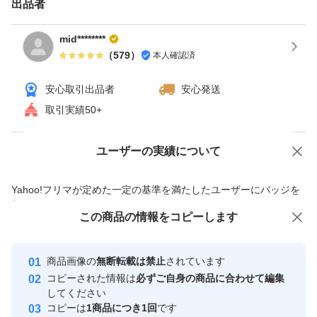
出品者
mid********
（
579
）
本人確認済
安心取引出品者
安心発送
取引実績50+
ユーザーの実績について
価格の相談
商品への質問
商品への質問からの値下げ交渉、不適切なカテゴリ変更依頼は禁止です
Yahoo!フリマが定めた一定の基準を満たしたユーザーにバッジを
付与しています
この商品をみている人にオススメ
この商品の情報をコピーします
安心取引出品者
最大10%対象
最大10%対象
最大10%対象
Yahoo!フリマの基準をクリアした安
安心取引出品者
商品画像の
無断転載は禁止
されています
心・安全なユーザーです
コピーされた情報は
必ずご自身の商品に合わせて編集
取引実績
してください
コピーは
1商品につき1回
です