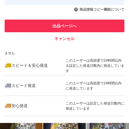
このユーザーはYahoo!フリマの取
取引実績◯+
いいね！
いいね！
4,800
円
5,000
円
4,980
円
引を完了させた実績があります
商品情報コピー機能について
最大10%対象
このユーザーは他フリマサービス
他フリマ実績◯+
出品ページへ
での取引実績があります
キャンセル
スピード&安心発送
いいね！
いいね！
6,000
※このバッジは実績に基づく表示であり、発送を保証しているものではあり
円
6,080
円
4,980
円
ません
最大10%対象
このユーザーは高頻度で24時間以内
スピード＆安心発送
＆設定した発送日数内に発送していま
す
このユーザーは高頻度で24時間以内
スピード発送
に発送しています
いいね！
いいね！
4,800
円
4,955
円
6,100
円
このユーザーは設定した発送日数内に
安心発送
発送しています