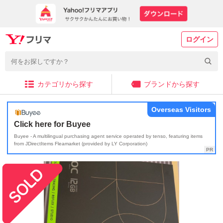
ログイン
カテゴリから探す
ブランドから探す
Overseas Visitors
Click here for Buyee
Buyee - A multilingual purchasing agent service operated by tenso, featuring items
from JDirectItems Fleamarket (provided by LY Corporation)