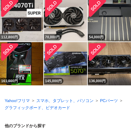
112,800
円
70,000
円
54,000
円
161,000
円
145,000
円
136,000
円
Yahoo!フリマ
スマホ、タブレット、パソコン
PCパーツ
グラフィックボード、ビデオカード
他のブランドから探す