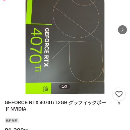
1
/
3
い
GEFORCE RTX 4070Ti 12GB グラフィックボー
9
ド NVIDIA
送料無料