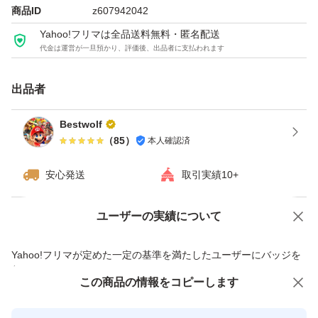
商品ID
z607942042
Yahoo!フリマは全品送料無料・匿名配送
代金は運営が一旦預かり、評価後、出品者に支払われます
出品者
Bestwolf
（
85
）
本人確認済
安心発送
取引実績10+
ユーザーの実績について
価格の相談
商品への質問
商品への質問からの値下げ交渉、不適切なカテゴリ変更依頼は禁止です
Yahoo!フリマが定めた一定の基準を満たしたユーザーにバッジを
付与しています
この商品をみている人にオススメ
この商品の情報をコピーします
安心取引出品者
最大10%対象
最大10%対象
最大10%対象
Yahoo!フリマの基準をクリアした安