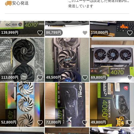
このユーザーは設定した発送日数内に
安心発送
発送しています
いいね！
いいね！
139,999
円
86,799
円
110,000
円
いいね！
いいね！
113,000
円
49,500
円
69,800
円
いいね！
いいね！
52,800
円
72,000
円
49,800
円