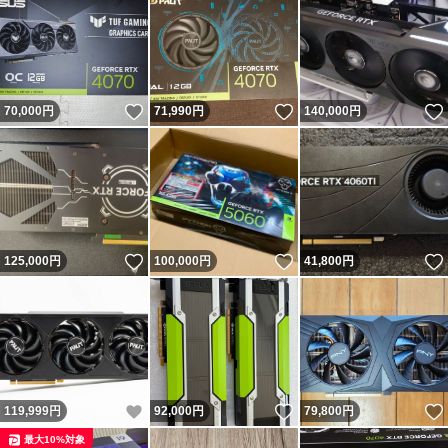
いいね！
いいね！
70,000
円
71,990
円
140,000
円
いいね！
いいね！
125,000
円
100,000
円
41,800
円
いいね！
いいね！
119,999
円
92,000
円
79,800
円
最大10%対象