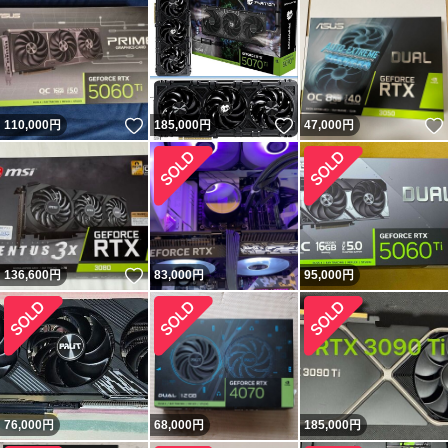
いいね！
いいね！
110,000
円
185,000
円
47,000
円
いいね！
136,600
円
83,000
円
95,000
円
76,000
円
68,000
円
185,000
円