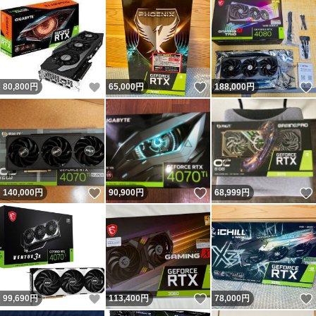
いいね！
いいね！
80,800
円
65,000
円
188,000
円
いいね！
いいね！
140,000
円
90,900
円
68,999
円
いいね！
いいね！
99,690
円
113,400
円
78,000
円