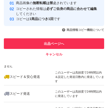
安心取引出品者
商品画像の
無断転載は禁止
されています
心・安全なユーザーです
コピーされた情報は
必ずご自身の商品に合わせて編集
取引実績
してください
コピーは
1商品につき1回
です
このユーザーはYahoo!フリマの取
取引実績◯+
いいね！
いいね！
79,800
円
69,000
円
44,980
円
引を完了させた実績があります
商品情報コピー機能について
最大10%対象
最大10%対象
このユーザーは他フリマサービス
他フリマ実績◯+
出品ページへ
での取引実績があります
キャンセル
スピード&安心発送
いいね！
いいね！
78,000
※このバッジは実績に基づく表示であり、発送を保証しているものではあり
円
64,500
円
59,999
円
ません
最大10%対象
最大10%対象
このユーザーは高頻度で24時間以内
スピード＆安心発送
＆設定した発送日数内に発送していま
す
このユーザーは高頻度で24時間以内
スピード発送
に発送しています
いいね！
いいね！
84,000
円
110,000
円
70,000
円