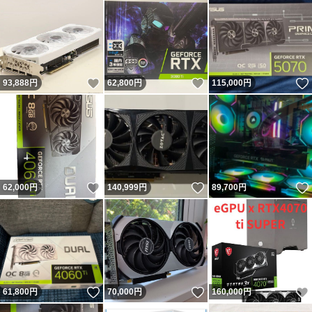
いいね！
いいね！
93,888
円
62,800
円
115,000
円
いいね！
いいね！
62,000
円
140,999
円
89,700
円
いいね！
いいね！
61,800
円
70,000
円
160,000
円