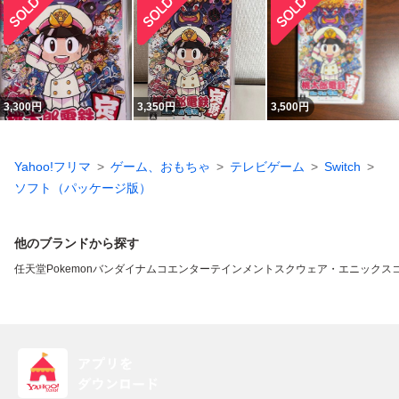
3,300
円
3,350
円
3,500
円
Yahoo!フリマ
ゲーム、おもちゃ
テレビゲーム
Switch
ソフト（パッケージ版）
他のブランドから探す
任天堂
Pokemon
バンダイナムコエンターテインメント
スクウェア・エニックス