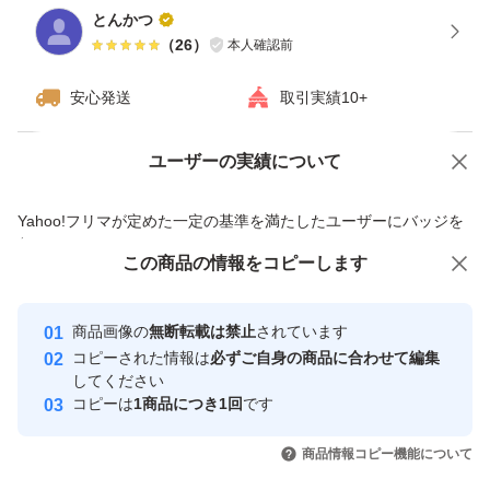
とんかつ
（
26
）
本人確認前
安心発送
取引実績10+
ユーザーの実績について
価格の相談
商品への質問
商品への質問からの値下げ交渉、不適切なカテゴリ変更依頼は禁止です
Yahoo!フリマが定めた一定の基準を満たしたユーザーにバッジを
付与しています
この商品をみている人にオススメ
この商品の情報をコピーします
安心取引出品者
最大10%対象
最大10%対象
最大10%対象
Yahoo!フリマの基準をクリアした安
安心取引出品者
商品画像の
無断転載は禁止
されています
心・安全なユーザーです
コピーされた情報は
必ずご自身の商品に合わせて編集
取引実績
してください
コピーは
1商品につき1回
です
このユーザーはYahoo!フリマの取
取引実績◯+
いいね！
いいね！
3,250
円
3,300
円
3,500
円
引を完了させた実績があります
商品情報コピー機能について
最大10%対象
最大10%対象
最大10%対象