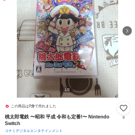
1
/
3
この商品は
7分
で売れました
い
桃太郎電鉄 〜昭和 平成 令和も定番!〜 Nintendo
0
Switch
コナミデジタルエンタテインメント