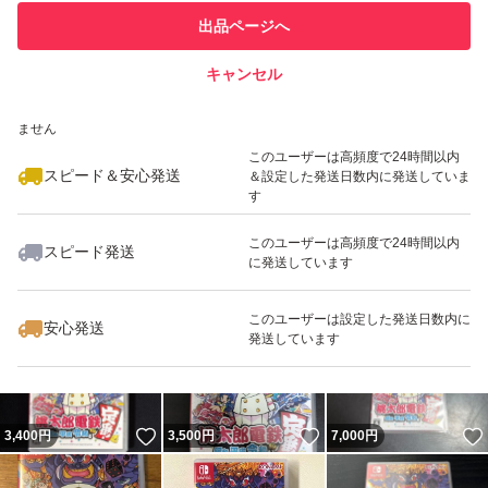
このユーザーは他フリマサービス
他フリマ実績◯+
出品ページへ
での取引実績があります
キャンセル
スピード&安心発送
いいね！
いいね！
3,700
※このバッジは実績に基づく表示であり、発送を保証しているものではあり
円
3,520
円
3,300
円
ません
最大10%対象
最大10%対象
最大10%対象
このユーザーは高頻度で24時間以内
スピード＆安心発送
＆設定した発送日数内に発送していま
す
このユーザーは高頻度で24時間以内
スピード発送
に発送しています
いいね！
いいね！
3,500
円
3,500
円
3,500
円
最大10%対象
このユーザーは設定した発送日数内に
安心発送
発送しています
いいね！
いいね！
3,400
円
3,500
円
7,000
円