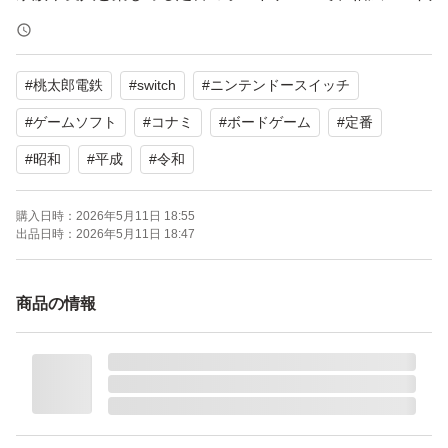
に人気があります。
パッケージ版で、目立った傷や汚れはなく、比較的きれい
#
桃太郎電鉄
#
switch
#
ニンテンドースイッチ
な状態です。
#
ゲームソフト
#
コナミ
#
ボードゲーム
#
定番
【ブランド】コナミデジタルエンタテインメント
#
昭和
#
平成
#
令和
【カテゴリ】Nintendo Switch ソフト（パッケージ版）
【商品の状態】目立った傷や汚れなし
購入日時：
2026年5月11日 18:55
出品日時：
2026年5月11日 18:47
【カラー】マルチカラー（パッケージデザイン）
【対応機種】Nintendo Switch
商品の情報
【CEROレーティング】A（全年齢対象）
よろしくお願いいたします。