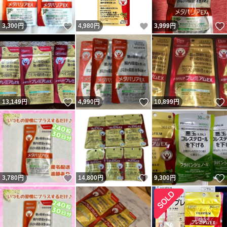
いいね！
いいね！
3,300
円
4,980
円
3,999
円
いいね！
いいね！
13,149
円
4,990
円
10,899
円
いいね！
いいね！
3,780
円
14,800
円
9,300
円