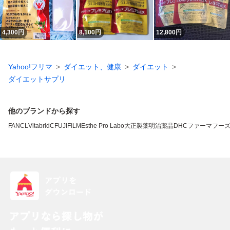
4,300
円
8,100
円
12,800
円
Yahoo!フリマ
ダイエット、健康
ダイエット
ダイエットサプリ
他のブランドから探す
FANCL
VitabridC
FUJIFILM
Esthe Pro Labo
大正製薬
明治薬品
DHC
ファーマフー