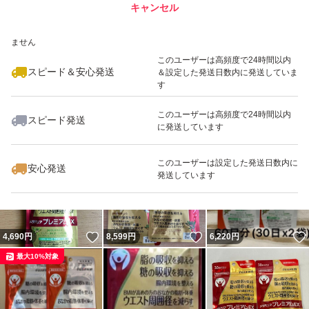
キャンセル
スピード&安心発送
いいね！
いいね！
4,600
※このバッジは実績に基づく表示であり、発送を保証しているものではあり
円
4,300
円
4,595
円
ません
最大10%対象
最大10%対象
このユーザーは高頻度で24時間以内
スピード＆安心発送
＆設定した発送日数内に発送していま
す
このユーザーは高頻度で24時間以内
スピード発送
に発送しています
いいね！
いいね！
4,500
円
5,000
円
3,900
円
最大10%対象
このユーザーは設定した発送日数内に
安心発送
発送しています
いいね！
いいね！
4,690
円
8,599
円
6,220
円
最大10%対象