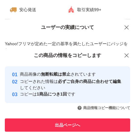
安心発送
取引実績99+
ユーザーの実績について
価格の相談
商品への質問
商品への質問からの値下げ交渉、不適切なカテゴリ変更依頼は禁止です
Yahoo!フリマが定めた一定の基準を満たしたユーザーにバッジを
付与しています
この商品をみている人にオススメ
この商品の情報をコピーします
安心取引出品者
最大10%対象
最大10%対象
Yahoo!フリマの基準をクリアした安
安心取引出品者
商品画像の
無断転載は禁止
されています
心・安全なユーザーです
コピーされた情報は
必ずご自身の商品に合わせて編集
取引実績
してください
コピーは
1商品につき1回
です
このユーザーはYahoo!フリマの取
取引実績◯+
いいね！
いいね！
4,400
円
4,400
円
4,500
円
引を完了させた実績があります
商品情報コピー機能について
最大10%対象
最大10%対象
このユーザーは他フリマサービス
他フリマ実績◯+
出品ページへ
での取引実績があります