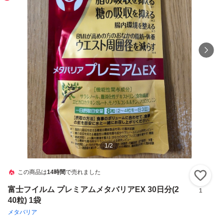
1
/
2
この商品は
14時間
で売れました
い
富士フイルム プレミアムメタバリアEX 30日分(2
1
40粒) 1袋
メタバリア