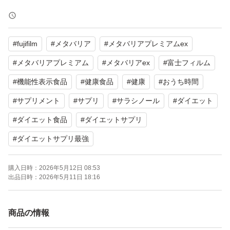
※価格の相談はご遠慮ください
#
fujifilm
#
メタバリア
#
メタバリアプレミアムex
※発送後のお取引のキャンセル、お品物の返品・交換につ
いてはトラブル防止の為行っておりません。
#
メタバリアプレミアム
#
メタバリアex
#
富士フィルム
#
機能性表示食品
#
健康食品
#
健康
#
おうち時間
#
サプリメント
#
サプリ
#
サラシノール
#
ダイエット
#
ダイエット食品
#
ダイエットサプリ
#
ダイエットサプリ最強
購入日時：
2026年5月12日 08:53
出品日時：
2026年5月11日 18:16
商品の情報