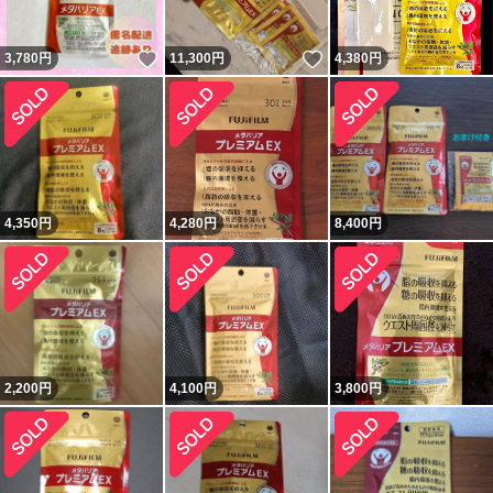
いいね！
いいね！
3,780
円
11,300
円
4,380
円
4,350
円
4,280
円
8,400
円
2,200
円
4,100
円
3,800
円