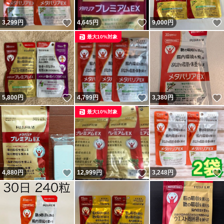
いいね！
いいね！
3,299
円
4,645
円
9,000
円
最大10%対象
いいね！
いいね！
5,800
円
4,799
円
3,380
円
最大10%対象
いいね！
いいね！
4,880
円
12,999
円
3,248
円