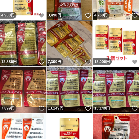
いいね！
いいね！
4,980
円
3,490
円
4,760
円
いいね！
いいね！
12,886
円
7,300
円
13,000
円
いいね！
いいね！
7,899
円
13,149
円
13,149
円