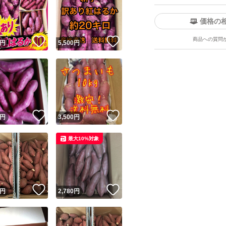
価格の
商品への質問
！
いいね！
いいね！
円
5,500
円
！
いいね！
いいね！
円
3,500
円
最大10%対象
！
いいね！
いいね！
円
2,780
円