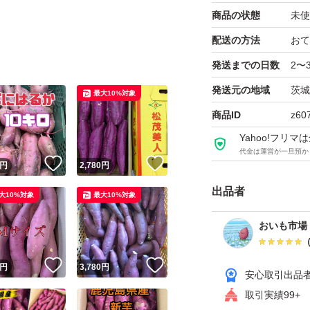
商品の状態
未使
配送の方法
おて
発送までの日数
2〜
発送元の地域
茨城
最大10%対象
商品ID
z60
Yahoo!フリ
代金は運営が一旦預か
！
いいね！
いいね！
円
2,780
円
出品者
大10%対象
最大10%対象
おいも市場 
！
いいね！
いいね！
円
3,780
円
安心取引出品
取引実績99+