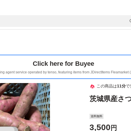
Click here for Buyee
ing agent service operated by tenso, featuring items from JDirectItems Fleamarket 
この商品は
11分
で
茨城県産さ
送料無料
3,500
円