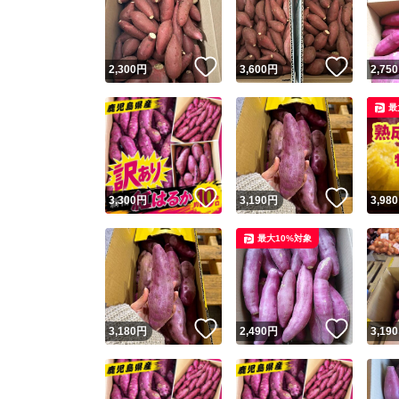
いいね！
いいね
2,300
円
3,600
円
2,750
最
いいね！
いいね
3,300
円
3,190
円
3,980
Yaho
最大10%対象
安心取引
安心
いいね！
いいね
3,180
円
2,490
円
3,190
取引実績
取引