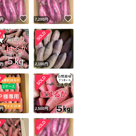
！
いいね！
いいね！
円
7,200
円
！
円
2,100
円
円
2,500
円