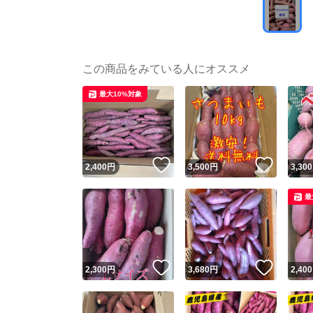
この商品をみている人にオススメ
最大10%対象
いいね！
いいね
2,400
円
3,500
円
3,300
最
いいね！
いいね
2,300
円
3,680
円
2,400