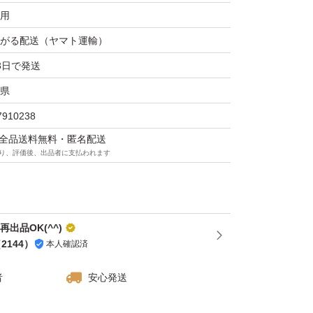
用
がる配送（ヤマト運輸）
3日で発送
県
7910238
マは全品送料無料・匿名配送
り、評価後、出品者に支払われます
再出品OK(^^)
（
2144
）
本人確認済
者
安心発送