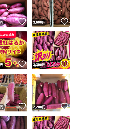
！
いいね！
いいね！
円
3,600
円
大10%対象
ユーザーの実績について
！
いいね！
いいね！
円
3,300
円
o!フリマが定めた一定の基準を満たしたユーザーにバッジを付与しています
出品者
この商品の情報をコピーします
取引出品者
Yahoo!フリマの基準をクリアした安心・安全なユーザーです
！
いいね！
いいね！
商品画像の
無断転載は禁止
されています
円
2,200
円
コピーされた情報は
必ずご自身の商品に合わせて編集
してください
コピーは
1商品につき1回
です
実績◯+
このユーザーはYahoo!フリマの取引を完了させた実績があり