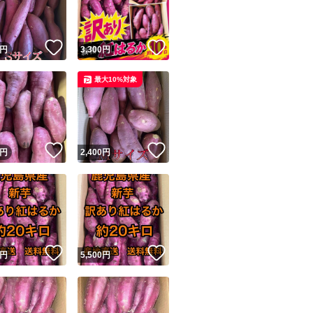
商品情報コピー機
リマ実績◯+
このユーザーは他フリマサービスでの取引実績があります
！
いいね！
いいね！
円
3,300
円
出品ページへ
&安心発送
最大10%対象
キャンセル
ジは実績に基づく表示であり、発送を保証しているものではありません
このユーザーは高頻度で24時間以内＆設定した発送日数内に
ード＆安心発送
ます
！
いいね！
いいね！
円
2,400
円
ード発送
このユーザーは高頻度で24時間以内に発送しています
発送
このユーザーは設定した発送日数内に発送しています
！
いいね！
いいね！
円
5,500
円