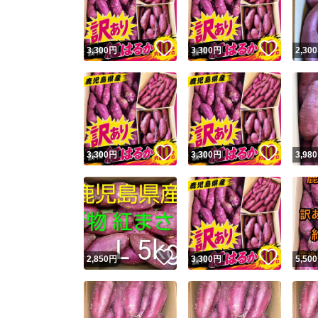
他フ
いいね！
いいね
3,300
円
3,300
円
2,300
スピード
※このバッ
スピ
いいね！
いいね
3,300
円
3,300
円
3,980
スピ
安心
いいね！
いいね
2,850
円
3,300
円
5,500