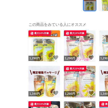
この商品をみている人にオススメ
最大10%対象
最大10%対象
いいね！
いいね
1,290
円
1,290
円
1,290
最大10%対象
いいね！
いいね
1,340
円
1,280
円
1,340
最大10%対象
最