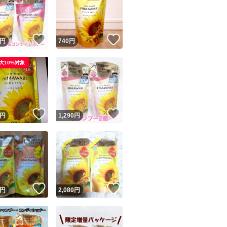
*2：ココイルメチ
ウロイルサルコシン
！
いいね！
いいね！
円
740
円
※ゆがみ：うねり
大10%対象
水分と油分のバラ
はがれのこと
ユーザーの実績について
！
いいね！
いいね！
円
1,290
円
[梱包・配送について
o!フリマが定めた一定の基準を満たしたユーザーにバッジを付与しています
●当日or翌日出荷手
出品者
●ポスト投函
この商品の情報をコピーします
取引出品者
Yahoo!フリマの基準をクリアした安心・安全なユーザーです
●梱包材/ダンボール
！
いいね！
いいね！
商品画像の
無断転載は禁止
されています
円
2,080
円
コピーされた情報は
必ずご自身の商品に合わせて編集
してください
コピーは
1商品につき1回
です
実績◯+
このユーザーはYahoo!フリマの取引を完了させた実績があり