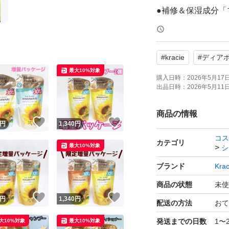
●補修＆保湿成分「
部にうるおいを与
トします。
#
kracie
#
ディア
最大10%対象
●「髪ゆがみケア
購入日時：
2026年5月17日 
出品日時：
2026年5月11日 
と外側からトータ
商品の情報
！
いいね！
いいね！
円
1,340
円
・「うねり・くせ
コス
カテゴリ
最大10%対象
シ
・「湿気ケア」湿
ブランド
Krac
ケア
商品の状態
未使
！
いいね！
いいね！
円
1,340
円
配送の方法
おて
・「ひっぱりケア
発送までの日数
1〜
大10%対象
最大10%対象
って起きるゆがみ