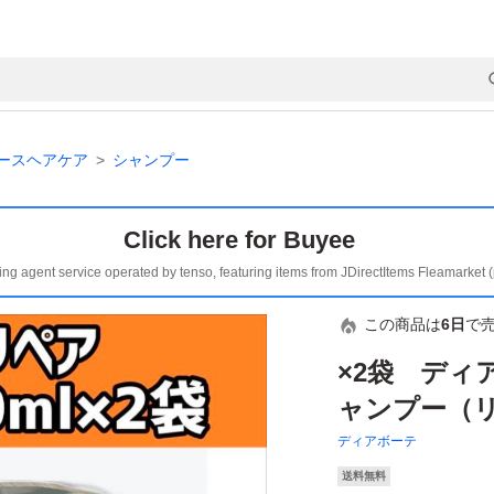
ースヘアケア
シャンプー
Click here for Buyee
ing agent service operated by tenso, featuring items from JDirectItems Fleamarket 
この商品は
6日
で
×2袋 ディ
ャンプー（
ディアボーテ
送料無料