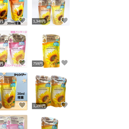
商品情報コピー機
リマ実績◯+
このユーザーは他フリマサービスでの取引実績があります
！
いいね！
いいね！
円
1,340
円
出品ページへ
&安心発送
キャンセル
ジは実績に基づく表示であり、発送を保証しているものではありません
このユーザーは高頻度で24時間以内＆設定した発送日数内に
ード＆安心発送
ます
！
いいね！
いいね！
円
759
円
ード発送
このユーザーは高頻度で24時間以内に発送しています
発送
このユーザーは設定した発送日数内に発送しています
！
いいね！
いいね！
円
1,390
円