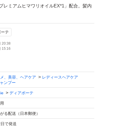
プレミアムヒマワリオイルEX*1」配合。髪内
え、髪の外側のキューティクルのはがれをコー
ボーテ
テクノロジー」で、髪ゆがみの原因を髪の内部
20:38
15:16
ルケアします。
・パサつきケア」髪内部＆外側のダメージ補修
メ、美容、ヘアケア
レディースヘアケア
ャンプー
気バリア＆うねりコントロールで、髪の外側を
ie
ディアボーテ
用
がる配送（日本郵便）
」ブラッシングなどの日常の髪のひっぱりによ
2日で発送
をサポートし、髪内部をケア