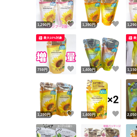
いいね！
いいね
1,290
円
1,390
円
1,290
最大10%対象
最
いいね！
いいね
759
円
1,400
円
1,150
Yaho
安心取引
安心
いいね！
いいね
1,390
円
1,400
円
2,050
取引実績
取引