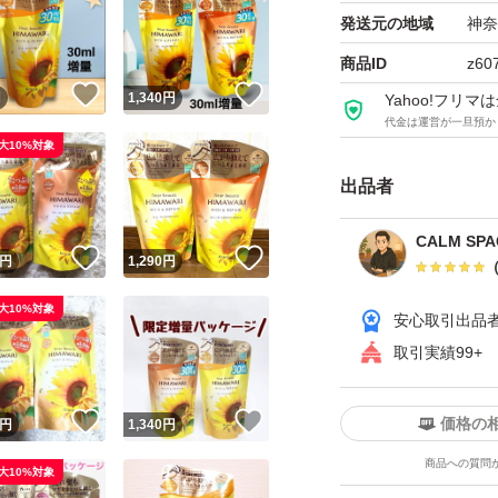
発送元の地域
神奈
●キメ細かい豊か
商品ID
z60
！
いいね！
いいね！
髪に仕上げます。
円
1,340
円
Yahoo!フリ
代金は運営が一旦預か
大10%対象
●陽だまりのあた
出品者
ーラルの香り
CALM SPA
！
いいね！
いいね！
円
1,290
円
●ノンシリコン、
大10%対象
安心取引出品
●アミノ酸系洗浄成
取引実績99+
*1：オーガニック
！
いいね！
いいね！
価格の
円
1,340
円
リ花エキス
商品への質問
大10%対象