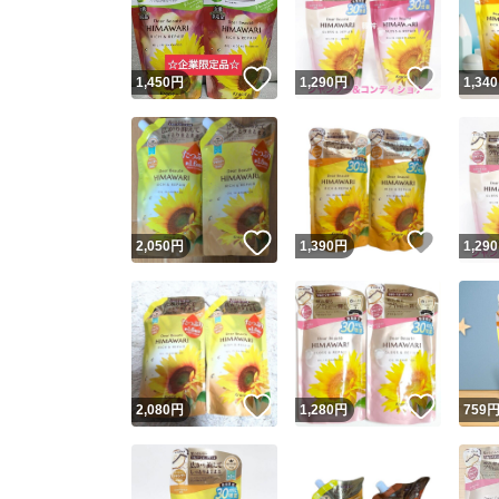
他フ
いいね！
いいね
1,450
円
1,290
円
1,340
スピード
※このバッ
スピ
いいね！
いいね
2,050
円
1,390
円
1,290
スピ
安心
いいね！
いいね
2,080
円
1,280
円
759