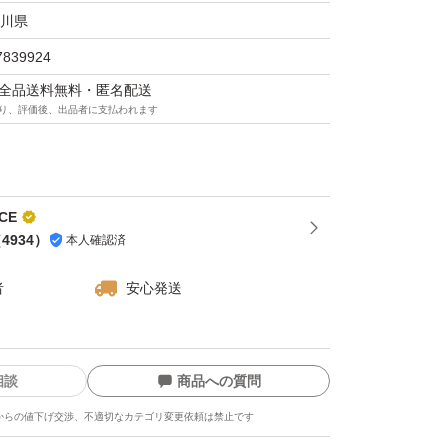
川県
な泡が髪をやさしく洗い上げ、素直でまとまる
7839924
マは全品送料無料・匿名配送
り、評価後、出品者に支払われます
たかさと透き通ってさわやかなエレガントフロ
CE
（
4934
）
本人確認済
サルフェート（硫酸系界面活性剤）フリー処方
者
安心発送
分*2配合
ヒマワリオイル、ヒマワリ種子エキス、ヒマワ
相談
商品への質問
からの値下げ交渉、不適切なカテゴリ変更依頼は禁止です