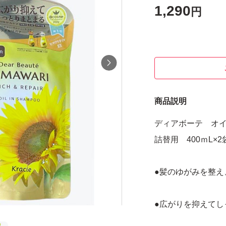
1,290
円
商品説明
ディアボーテ オ
詰替用 400ｍL×2
●髪のゆがみを整え
●広がりを抑えてし