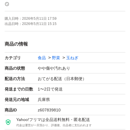
------------------------
◎商品:新たまねぎ
購入日時：
2026年5月11日 17:59
◎品種:七宝早生＜訳あり＞
出品日時：
2026年5月11日 15:15
◎梱包:100サイズ箱
◎重量: 約10kg以上(箱込み)
商品の情報
◎サイズ:とう立ち(芯あり) 多い 双子 ハゼ さけ 小玉 変形
カテゴリ
食品
野菜
玉ねぎ
等々の訳あり
◎産地・発送:兵庫県南あわじ市
商品の状態
やや傷や汚れあり
◎発送:おてがる発送(ゆうパック)で送料無料
配送の方法
おてがる配送（日本郵便）
◎特記事項
発送までの日数
1〜2日で発送
保存性を高める為に結構汚れた状態です。
発送元の地域
兵庫県
薄皮剥いて頂ければ綺麗な新玉ねぎとなります。
商品ID
z607839810
土など付着してるので、神経質な方はご遠慮下さい。
Yahoo!フリマは全品送料無料・匿名配送
----------------------
代金は運営が一旦預かり、評価後、出品者に支払われます