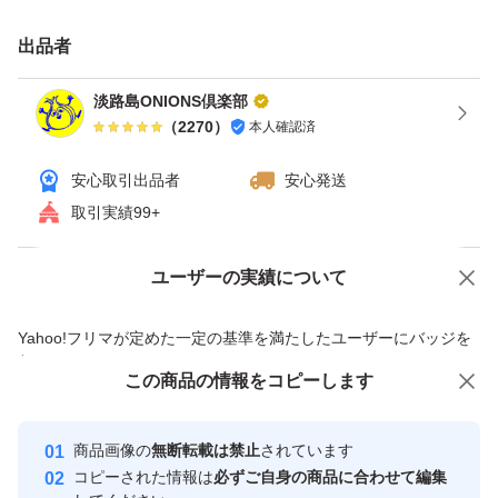
淡路島産
玉葱
出品者
たまねぎ
淡路島ONIONS倶楽部
タマネギ
（
2270
）
本人確認済
野菜
安心取引出品者
安心発送
サラダ
取引実績99+
カレー
ポトフ
ユーザーの実績について
価格の相談
商品への質問
商品への質問からの値下げ交渉、不適切なカテゴリ変更依頼は禁止です
愉快な農家
Yahoo!フリマが定めた一定の基準を満たしたユーザーにバッジを
付与しています
この商品をみている人にオススメ
この商品の情報をコピーします
安心取引出品者
最大10%対象
最大10%対象
Yahoo!フリマの基準をクリアした安
安心取引出品者
商品画像の
無断転載は禁止
されています
心・安全なユーザーです
コピーされた情報は
必ずご自身の商品に合わせて編集