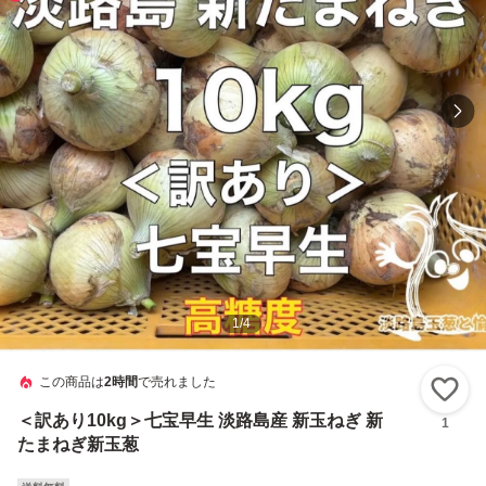
1
/
4
この商品は
2時間
で売れました
い
＜訳あり10kg＞七宝早生 淡路島産 新玉ねぎ 新
1
たまねぎ新玉葱