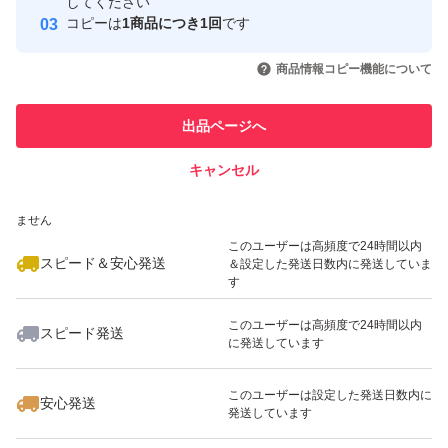
取引実績
してください
コピーは
1商品につき1回
です
このユーザーはYahoo!フリマの取
取引実績◯+
いいね！
いいね！
2,450
円
3,500
円
1,950
円
引を完了させた実績があります
商品情報コピー機能について
最大10%対象
このユーザーは他フリマサービス
他フリマ実績◯+
出品ページへ
での取引実績があります
キャンセル
スピード&安心発送
いいね！
いいね！
2,100
※このバッジは実績に基づく表示であり、発送を保証しているものではあり
円
2,130
円
2,990
円
ません
最大10%対象
このユーザーは高頻度で24時間以内
スピード＆安心発送
＆設定した発送日数内に発送していま
す
このユーザーは高頻度で24時間以内
スピード発送
に発送しています
いいね！
いいね！
1,500
円
2,580
円
2,280
円
このユーザーは設定した発送日数内に
安心発送
発送しています