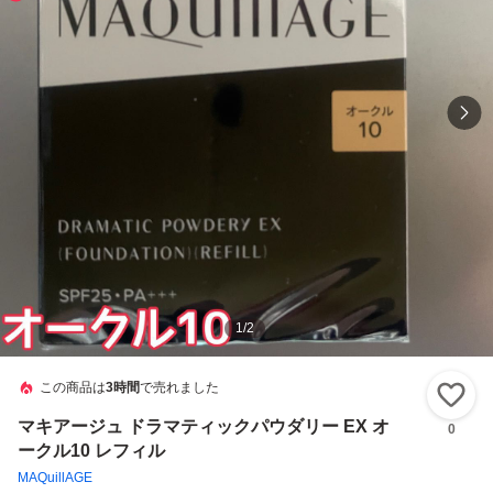
1
/
2
この商品は
3時間
で売れました
い
マキアージュ ドラマティックパウダリー EX オ
0
ークル10 レフィル
MAQuillAGE