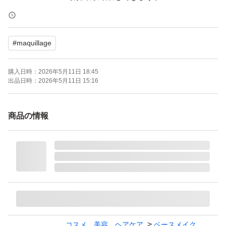
【ブランド】MAQuillAGE (マキアージュ)
#
maquillage
【商品名】ドラマティックパウダリー EX
【カラー】オークル10
購入日時：
2026年5月11日 18:45
【タイプ】レフィル
出品日時：
2026年5月11日 15:16
【SPF/PA】SPF25・PA+++
【商品の状態】未使用
商品の情報
よろしくお願いいたします。
コスメ、美容、ヘアケア
ベースメイク