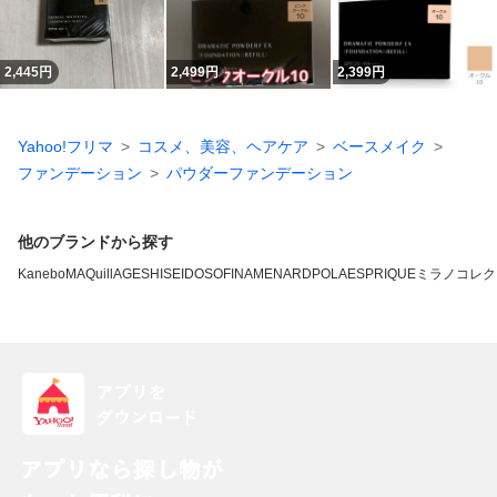
2,445
円
2,499
円
2,399
円
Yahoo!フリマ
コスメ、美容、ヘアケア
ベースメイク
ファンデーション
パウダーファンデーション
他のブランドから探す
Kanebo
MAQuillAGE
SHISEIDO
SOFINA
MENARD
POLA
ESPRIQUE
ミラノコレク