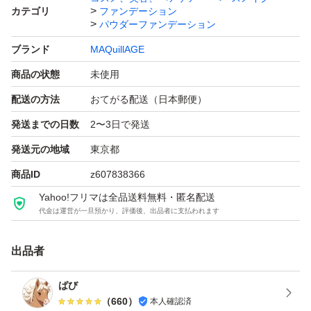
カテゴリ
ファンデーション
パウダーファンデーション
ブランド
MAQuillAGE
商品の状態
未使用
配送の方法
おてがる配送（日本郵便）
発送までの日数
2〜3日で発送
発送元の地域
東京都
商品ID
z607838366
Yahoo!フリマは全品送料無料・匿名配送
代金は運営が一旦預かり、評価後、出品者に支払われます
出品者
ばび
（
660
）
本人確認済