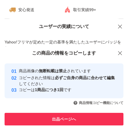
安心発送
取引実績99+
ユーザーの実績について
価格の相談
商品への質問
商品への質問からの値下げ交渉、不適切なカテゴリ変更依頼は禁止です
Yahoo!フリマが定めた一定の基準を満たしたユーザーにバッジを
付与しています
この商品をみている人にオススメ
この商品の情報をコピーします
安心取引出品者
最大10%対象
最大10%対象
最大10%対象
Yahoo!フリマの基準をクリアした安
安心取引出品者
商品画像の
無断転載は禁止
されています
心・安全なユーザーです
コピーされた情報は
必ずご自身の商品に合わせて編集
取引実績
してください
コピーは
1商品につき1回
です
このユーザーはYahoo!フリマの取
取引実績◯+
いいね！
いいね！
2,499
円
2,510
円
2,440
円
引を完了させた実績があります
商品情報コピー機能について
最大10%対象
最大10%対象
最大10%対象
このユーザーは他フリマサービス
他フリマ実績◯+
出品ページへ
での取引実績があります