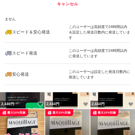
キャンセル
スピード&安心発送
いいね！
いいね！
2,499
※このバッジは実績に基づく表示であり、発送を保証しているものではあり
円
2,490
円
2,490
円
ません
最大10%対象
最大10%対象
最大10%対象
このユーザーは高頻度で24時間以内
スピード＆安心発送
＆設定した発送日数内に発送していま
す
このユーザーは高頻度で24時間以内
スピード発送
に発送しています
いいね！
いいね！
2,490
円
2,440
円
2,499
円
最大10%対象
最大10%対象
このユーザーは設定した発送日数内に
安心発送
発送しています
いいね！
いいね！
2,440
円
2,444
円
2,444
円
最大10%対象
最大10%対象
最大10%対象