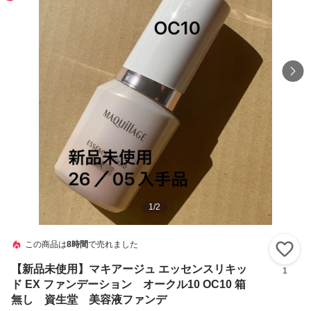
1
/
2
この商品は
8時間
で売れました
い
【新品未使用】マキアージュ エッセンスリキッ
1
ド EX ファンデーション オークル10 OC10 箱
無し 資生堂 美容液ファンデ