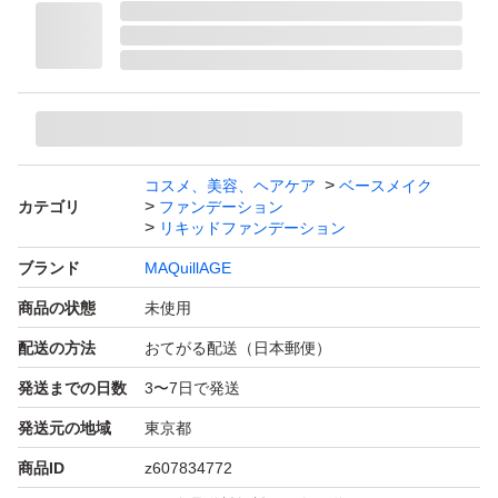
美容液仕立てのみずみずしいテクスチャーで、肌にうるお
いを与えながら自然にカバー。
厚塗り感なく、つるんとなめらかなツヤ肌に仕上がる人気
のリキッドファンデーションです。崩れにくく、デイリー
使いにもおすすめです。
コスメ、美容、ヘアケア
ベースメイク
カテゴリ
ファンデーション
リキッドファンデーション
箱はありませんが、未使用品になります。
お試ししたい方やストック用にもおすすめです。
ブランド
MAQuillAGE
商品の状態
未使用
※自宅保管品のため、細かな点が気になる方はご遠慮くだ
配送の方法
おてがる配送（日本郵便）
さい。
発送までの日数
3〜7日で発送
※お値下げ不可。まとめ購入の場合のみご相談可能です。
発送元の地域
東京都
商品ID
z607834772