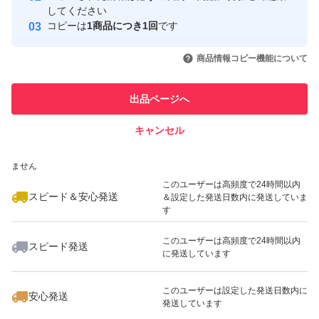
取引実績
してください
コピーは
1商品につき1回
です
このユーザーはYahoo!フリマの取
取引実績◯+
いいね！
いいね！
2,600
円
2,499
円
2,998
円
引を完了させた実績があります
商品情報コピー機能について
このユーザーは他フリマサービス
他フリマ実績◯+
出品ページへ
での取引実績があります
キャンセル
スピード&安心発送
いいね！
いいね！
2,900
※このバッジは実績に基づく表示であり、発送を保証しているものではあり
円
2,900
円
2,980
円
ません
このユーザーは高頻度で24時間以内
スピード＆安心発送
＆設定した発送日数内に発送していま
す
このユーザーは高頻度で24時間以内
スピード発送
に発送しています
いいね！
いいね！
3,199
円
2,300
円
1,800
円
このユーザーは設定した発送日数内に
安心発送
発送しています