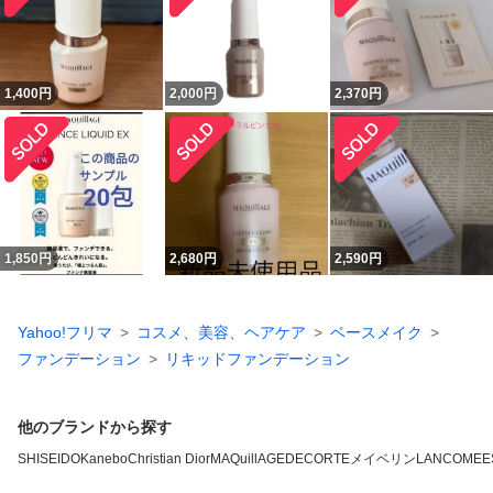
1,400
円
2,000
円
2,370
円
1,850
円
2,680
円
2,590
円
Yahoo!フリマ
コスメ、美容、ヘアケア
ベースメイク
ファンデーション
リキッドファンデーション
他のブランドから探す
SHISEIDO
Kanebo
Christian Dior
MAQuillAGE
DECORTE
メイベリン
LANCOME
E