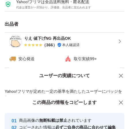
Yahoo!フリマは全品送料無料・匿名配送
代金は運営が一旦預かり、評価後、出品者に支払われます
出品者
りえ 値下げNG 再出品OK
（
366
）
本人確認済
安心発送
取引実績99+
ユーザーの実績について
価格の相談
商品への質問
商品への質問からの値下げ交渉、不適切なカテゴリ変更依頼は禁止です
Yahoo!フリマが定めた一定の基準を満たしたユーザーにバッジを
付与しています
この商品をみている人にオススメ
この商品の情報をコピーします
安心取引出品者
最大10%対象
Yahoo!フリマの基準をクリアした安
安心取引出品者
商品画像の
無断転載は禁止
されています
心・安全なユーザーです
コピーされた情報は
必ずご自身の商品に合わせて編集