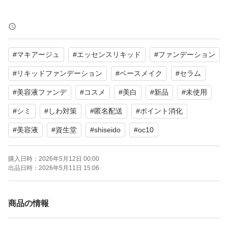
■カラー
オークル10
#
マキアージュ
#
エッセンスリキッド
#
ファンデーション
■内容量
#
リキッドファンデーション
#
ベースメイク
#
セラム
24mL（本体）
#
美容液ファンデ
#
コスメ
#
美白
#
新品
#
未使用
#
シミ
#
しわ対策
#
匿名配送
#
ポイント消化
■商品状態
#
美容液
#
資生堂
#
shiseido
#
oc10
新品・未使用
※箱なし
購入日時：
2026年5月12日 00:00
出品日時：
2026年5月11日 15:06
■定価
3,740円
商品の情報