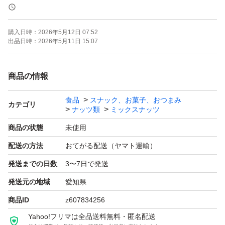
＊ドライフルーツとナッツのミックスは発送日の袋詰めで
もナッツがしけてしまう可能性がございます。ご理解・ご
購入日時：
2026年5月12日 07:52
了承下さい。
出品日時：
2026年5月11日 15:07
ご不明点があればコメントよろしくお願いいたします。
商品の情報
食品
スナック、お菓子、おつまみ
素焼きアーモンド
カテゴリ
ナッツ類
ミックスナッツ
低糖質
商品の状態
未使用
ローカーボ
配送の方法
おてがる配送（ヤマト運輸）
おつまみ
発送までの日数
3〜7日で発送
お菓子作り
ミックスナッツ
発送元の地域
愛知県
おやつ
商品ID
z607834256
ギルトフリー
Yahoo!フリマは全品送料無料・匿名配送