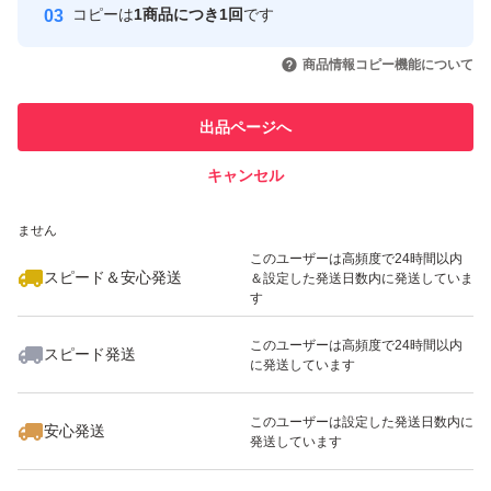
コピーは
1商品につき1回
です
このユーザーはYahoo!フリマの取
取引実績◯+
いいね！
いいね！
1,780
円
1,780
円
1,780
円
引を完了させた実績があります
商品情報コピー機能について
最大10%対象
このユーザーは他フリマサービス
他フリマ実績◯+
出品ページへ
での取引実績があります
キャンセル
スピード&安心発送
いいね！
いいね！
1,780
※このバッジは実績に基づく表示であり、発送を保証しているものではあり
円
1,580
円
1,680
円
ません
最大10%対象
このユーザーは高頻度で24時間以内
スピード＆安心発送
＆設定した発送日数内に発送していま
す
このユーザーは高頻度で24時間以内
スピード発送
に発送しています
いいね！
いいね！
1,580
円
1,580
円
2,380
円
最大10%対象
最大10%対象
このユーザーは設定した発送日数内に
安心発送
発送しています