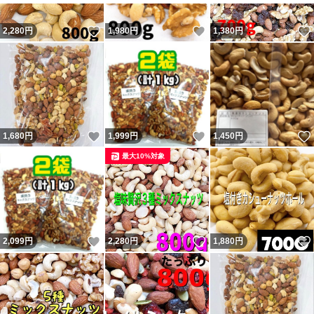
いいね！
いいね！
2,280
円
1,980
円
1,380
円
いいね！
いいね！
1,680
円
1,999
円
1,450
円
最大10%対象
いいね！
いいね！
2,099
円
2,280
円
1,880
円