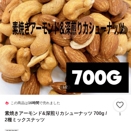
1
/
2
この商品は
16時間
で売れました
い
素焼きアーモンド&深煎りカシューナッツ 700g /
1
2種ミックスナッツ