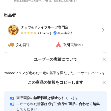
代金は運営が一旦預かり、評価後、出品者に支払われます
ダイエット
カシューナッツ
出品者
うす塩
ナッツ&ドライフルーツ専門店
（
18782
）
本人確認済
種類ミックスナッツ
安心発送
取引実績99+
ユーザーの実績について
価格の相談
商品への質問
商品への質問からの値下げ交渉、不適切なカテゴリ変更依頼は禁止です
Yahoo!フリマが定めた一定の基準を満たしたユーザーにバッジを
付与しています
この商品をみている人にオススメ
この商品の情報をコピーします
安心取引出品者
Yahoo!フリマの基準をクリアした安
安心取引出品者
商品画像の
無断転載は禁止
されています
心・安全なユーザーです
コピーされた情報は
必ずご自身の商品に合わせて編集
取引実績
してください