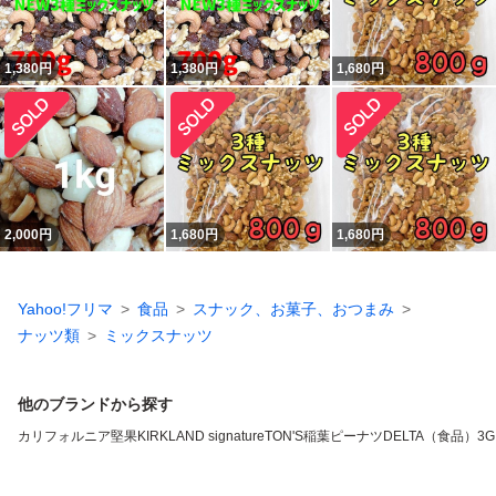
1,380
円
1,380
円
1,680
円
2,000
円
1,680
円
1,680
円
Yahoo!フリマ
食品
スナック、お菓子、おつまみ
ナッツ類
ミックスナッツ
他のブランドから探す
カリフォルニア堅果
KIRKLAND signature
TON'S
稲葉ピーナツ
DELTA（食品）
3G