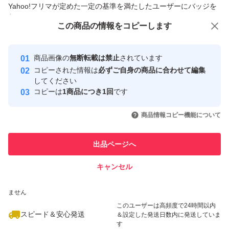
Yahoo!フリマが定めた一定の基準を満たしたユーザーにバッジを
付与しています
この商品をみている人にオススメ
この商品の情報をコピーします
安心取引出品者
最大10%対象
Yahoo!フリマの基準をクリアした安
安心取引出品者
商品画像の
無断転載は禁止
されています
心・安全なユーザーです
コピーされた情報は
必ずご自身の商品に合わせて編集
取引実績
してください
コピーは
1商品につき1回
です
このユーザーはYahoo!フリマの取
取引実績◯+
いいね！
いいね！
5,500
円
10,500
円
5,680
円
引を完了させた実績があります
商品情報コピー機能について
このユーザーは他フリマサービス
他フリマ実績◯+
出品ページへ
での取引実績があります
キャンセル
スピード&安心発送
いいね！
いいね！
8,082
※このバッジは実績に基づく表示であり、発送を保証しているものではあり
円
6,650
円
6,200
円
ません
最大10%対象
このユーザーは高頻度で24時間以内
スピード＆安心発送
＆設定した発送日数内に発送していま
す