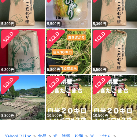
5,399
円
5,500
円
5,399
円
6,200
円
5,800
円
5,500
円
8,800
円
10,500
円
10,500
円
Yahoo!フリマ
食品
米、雑穀、粉類
米、ごはん