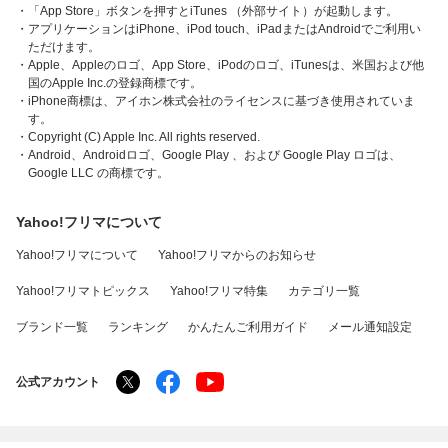
・「App Store」ボタンを押すとiTunes （外部サイト）が起動します。
・アプリケーションはiPhone、iPod touch、iPadまたはAndroidでご利用い
ただけます。
・Apple、Appleのロゴ、App Store、iPodのロゴ、iTunesは、米国および他
国のApple Inc.の登録商標です。
・iPhone商標は、アイホン株式会社のライセンスに基づき使用されていま
す。
・Copyright (C) Apple Inc. All rights reserved.
・Android、Androidロゴ、Google Play 、および Google Play ロゴは、
Google LLC の商標です。
Yahoo!フリマについて
Yahoo!フリマについて
Yahoo!フリマからのお知らせ
Yahoo!フリマトピックス
Yahoo!フリマ特集
カテゴリ一覧
ブランド一覧
ランキング
かんたんご利用ガイド
メール通知設定
公式アカウント