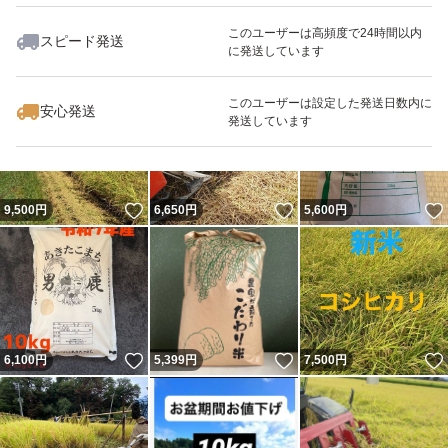
このユーザーは高頻度で24時間以内
スピード発送
に発送しています
いいね！
いいね！
5,800
円
6,650
円
5,200
円
このユーザーは設定した発送日数内に
安心発送
発送しています
いいね！
いいね！
9,500
円
6,650
円
5,600
円
いいね！
いいね！
6,100
円
5,399
円
7,500
円