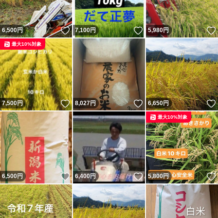
いいね！
いいね！
6,500
円
7,100
円
5,980
円
最大10%対象
いいね！
いいね！
7,500
円
8,027
円
6,650
円
最大10%対象
いいね！
いいね！
6,500
円
6,400
円
5,800
円