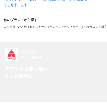
うるち米、玄米
他のブランドから探す
コシヒカリ
ひとめぼれ
ミルキークイーン
ヒノヒカリ
あきたこまち
ササニシキ
新之