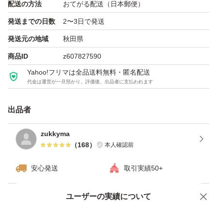
- 精米: 精米してお届け
配送の方法
おてがる配送（日本郵便）
発送までの日数
2〜3日で発送
ご覧いただきありがとうございます。
発送元の地域
秋田県
商品ID
z607827590
種類...新米
Yahoo!フリマは全品送料無料・匿名配送
代金は運営が一旦預かり、評価後、出品者に支払われます
銘柄...あきたこまち
出品者
量...10kg
zukkyma
（
168
）
本人確認前
安心発送
取引実績50+
ユーザーの実績について
価格の相談
商品への質問
商品への質問からの値下げ交渉、不適切なカテゴリ変更依頼は禁止です