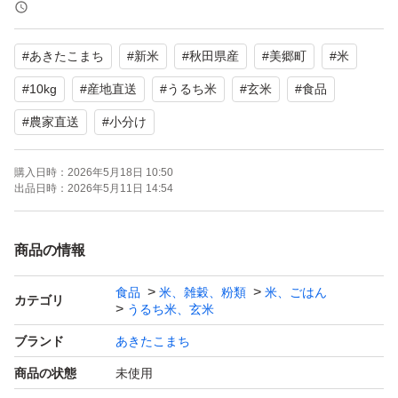
に精米されています。鮮度を保つため受注後精米いたしま
す。
#
あきたこまち
#
新米
#
秋田県産
#
美郷町
#
米
【地域の特産品】
#
10kg
#
産地直送
#
うるち米
#
玄米
#
食品
秋田県美郷町の清水の里で収穫されたお米は、地域の特産
#
農家直送
#
小分け
品として人気があります。地元の農家が心を込めて育てた
お米をぜひご賞味ください。秋田県認証の特別栽培米で
購入日時：
2026年5月18日 10:50
出品日時：
2026年5月11日 14:54
す。特別栽培米は農薬、化学肥料を県基準の50%以内で栽
培したお米です。
商品の情報
- 生産年: 令和7年産
食品
米、雑穀、粉類
米、ごはん
カテゴリ
うるち米、玄米
- 産地: 秋田県産あきたこまち
ブランド
あきたこまち
- 内容量: 10kg
- 収穫地: 秋田県美郷町
商品の状態
未使用