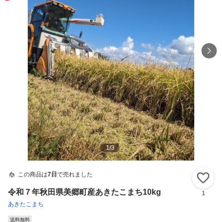
1
/
3
この商品は
7日
で売れました
い
令和７年秋田県美郷町産あきたこまち10kg
1
あきたこまち
送料無料