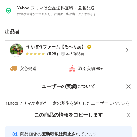
Yahoo!フリマは全品送料無料・匿名配送
代金は運営が一旦預かり、評価後、出品者に支払われます
出品者
うりぼうファーム【ろべりあ】
（
528
）
本人確認前
安心発送
取引実績99+
ユーザーの実績について
価格の相談
商品への質問
商品への質問からの値下げ交渉、不適切なカテゴリ変更依頼は禁止です
Yahoo!フリマが定めた一定の基準を満たしたユーザーにバッジを
付与しています
この商品をみている人にオススメ
この商品の情報をコピーします
安心取引出品者
最大10%対象
最大10%対象
Yahoo!フリマの基準をクリアした安
安心取引出品者
商品画像の
無断転載は禁止
されています
心・安全なユーザーです