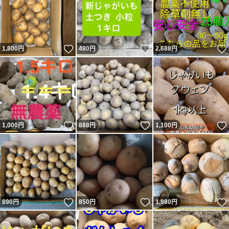
いいね！
いいね！
1,800
円
480
円
2,688
円
いいね！
いいね！
1,000
円
888
円
1,100
円
いいね！
いいね！
890
円
850
円
1,980
円