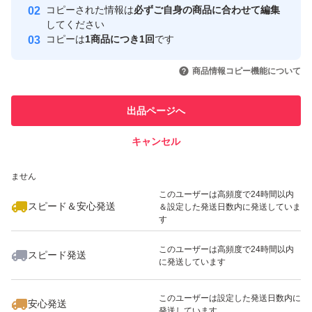
コピーされた情報は
必ずご自身の商品に合わせて編集
取引実績
してください
コピーは
1商品につき1回
です
このユーザーはYahoo!フリマの取
取引実績◯+
いいね！
いいね！
1,380
円
1,200
円
1,500
円
引を完了させた実績があります
商品情報コピー機能について
最大10%対象
最大10%対象
このユーザーは他フリマサービス
他フリマ実績◯+
出品ページへ
での取引実績があります
キャンセル
スピード&安心発送
いいね！
いいね！
1,500
※このバッジは実績に基づく表示であり、発送を保証しているものではあり
円
1,340
円
1,600
円
ません
このユーザーは高頻度で24時間以内
スピード＆安心発送
＆設定した発送日数内に発送していま
す
このユーザーは高頻度で24時間以内
スピード発送
に発送しています
いいね！
いいね！
1,600
円
1,600
円
880
円
このユーザーは設定した発送日数内に
安心発送
発送しています