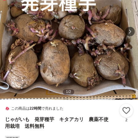
1
/
2
この商品は
22時間
で売れました
い
じゃがいも 発芽種芋 キタアカリ 農薬不使
2
用栽培 送料無料