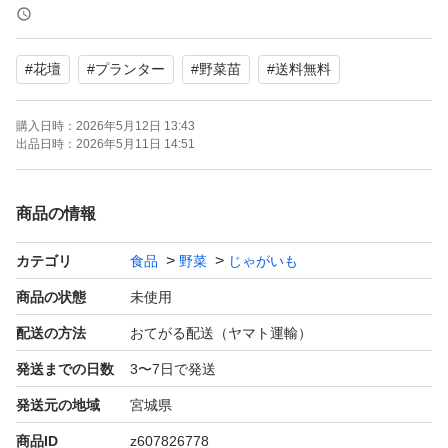
発芽していますので、そのまま植え付けて下さい。
#
花壇
#
プランター
#
野菜苗
#
送料無料
長年無農薬にこだわり栽培している、ジャガイモの種芋で
す。
購入日時：
2026年5月12日 13:43
出品日時：
2026年5月11日 14:51
輸送中の衝撃などを考慮してお安くしておりますので、ご
了承の上ご購入お願い致します。
商品の情報
カテゴリ
食品
野菜
じゃがいも
商品の状態
未使用
配送の方法
おてがる配送（ヤマト運輸）
発送までの日数
3〜7日で発送
発送元の地域
宮城県
商品ID
z607826778