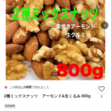
1
/
2
この商品は
1時間
で売れました
い
2種ミックスナッツ アーモンド&生くるみ 800g
0
送料無料