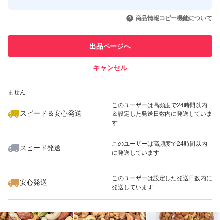
このユーザーはYahoo!フリマの取
取引実績◯+
いいね！
いいね！
1,680
円
1,680
円
1,580
円
引を完了させた実績があります
商品情報コピー機能について
このユーザーは他フリマサービス
他フリマ実績◯+
出品ページへ
での取引実績があります
キャンセル
スピード&安心発送
いいね！
いいね！
1,580
※このバッジは実績に基づく表示であり、発送を保証しているものではあり
円
1,580
円
1,350
円
ません
このユーザーは高頻度で24時間以内
スピード＆安心発送
＆設定した発送日数内に発送していま
す
このユーザーは高頻度で24時間以内
スピード発送
に発送しています
いいね！
いいね！
1,780
円
1,380
円
1,999
円
最大10%対象
このユーザーは設定した発送日数内に
安心発送
発送しています