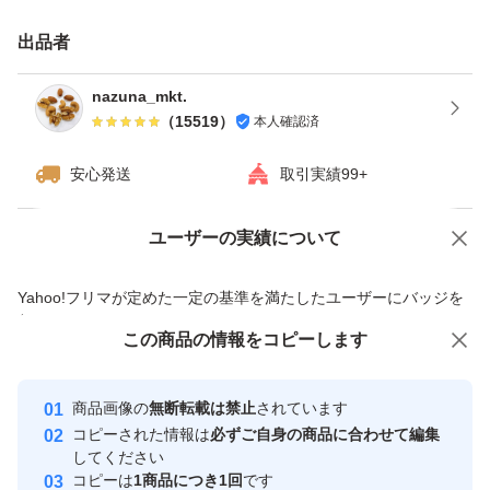
★ドライフルーツとナッツのミックスは発送日の袋詰めで
出品者
もナッツがしけてしまう可能性がございます。ご理解・ご
了承下さい。
nazuna_mkt.
（
15519
）
本人確認済
種類ミックスナッツ
安心発送
取引実績99+
ユーザーの実績について
価格の相談
商品への質問
商品への質問からの値下げ交渉、不適切なカテゴリ変更依頼は禁止です
Yahoo!フリマが定めた一定の基準を満たしたユーザーにバッジを
付与しています
この商品をみている人にオススメ
この商品の情報をコピーします
安心取引出品者
最大10%対象
最大10%対象
最大10%対象
Yahoo!フリマの基準をクリアした安
安心取引出品者
商品画像の
無断転載は禁止
されています
心・安全なユーザーです
コピーされた情報は
必ずご自身の商品に合わせて編集
取引実績
してください
コピーは
1商品につき1回
です