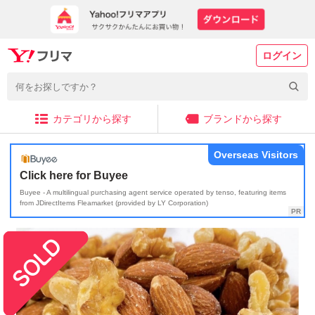
ログイン
カテゴリから探す
ブランドから探す
Overseas Visitors
Click here for Buyee
Buyee - A multilingual purchasing agent service operated by tenso, featuring items
from JDirectItems Fleamarket (provided by LY Corporation)