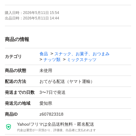
ご注文より約150日
購入日時：
2026年5月11日 15:54
(画像の賞味期限はサンプルになります。ご注文を受けて
出品日時：
2026年5月11日 14:44
から製造します！)
商品の情報
《コメント》
食品
スナック、お菓子、おつまみ
アメリカ産ノンパレル種の素焼きアーモンド、アメリカ産
カテゴリ
ナッツ類
ミックスナッツ
の生くるみの2種ミックスナッツです♪
商品の状態
未使用
配送の方法
おてがる配送（ヤマト運輸）
3種ミックスナッツのカシューナッツはいらないから、く
発送までの日数
3〜7日で発送
るみやアーモンドをいっぱい食べたいあなたに(^^)
発送元の地域
愛知県
★全てご注文いただいてから袋詰いたしますので、新鮮な
商品ID
z607823318
ナッツをお届けいたします^ - ^
Yahoo!フリマは全品送料無料・匿名配送
代金は運営が一旦預かり、評価後、出品者に支払われます
★チャック付き袋でのお届けですので、保存にも便利！