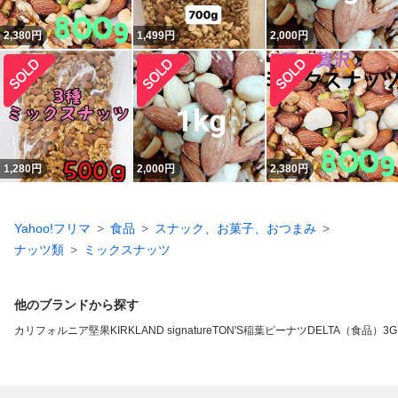
2,380
円
1,499
円
2,000
円
1,280
円
2,000
円
2,380
円
Yahoo!フリマ
食品
スナック、お菓子、おつまみ
ナッツ類
ミックスナッツ
他のブランドから探す
カリフォルニア堅果
KIRKLAND signature
TON'S
稲葉ピーナツ
DELTA（食品）
3G