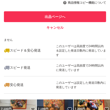
引を完了させた実績があります
商品情報コピー機能について
最大10%対象
最大10%対象
最大10%対象
このユーザーは他フリマサービス
他フリマ実績◯+
出品ページへ
での取引実績があります
キャンセル
スピード&安心発送
いいね！
いいね！
7,500
※このバッジは実績に基づく表示であり、発送を保証しているものではあり
円
8,160
円
8,000
円
ません
最大10%対象
最大10%対象
このユーザーは高頻度で24時間以内
スピード＆安心発送
＆設定した発送日数内に発送していま
す
このユーザーは高頻度で24時間以内
スピード発送
に発送しています
いいね！
いいね！
7,400
円
7,100
円
8,000
円
このユーザーは設定した発送日数内に
安心発送
発送しています
いいね！
いいね！
7,100
円
7,199
円
7,300
円