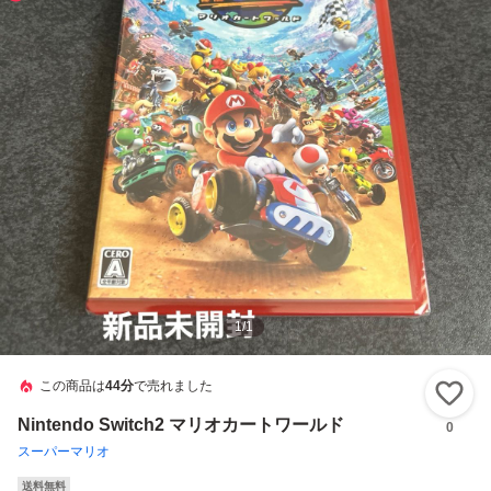
1
/
1
この商品は
44分
で売れました
い
Nintendo Switch2 マリオカートワールド
0
スーパーマリオ
送料無料