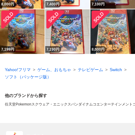
8,000
円
7,400
円
7,100
円
7,199
円
7,190
円
8,000
円
Yahoo!フリマ
ゲーム、おもちゃ
テレビゲーム
Switch
ソフト（パッケージ版）
他のブランドから探す
任天堂
Pokemon
スクウェア・エニックス
バンダイナムコエンターテインメント