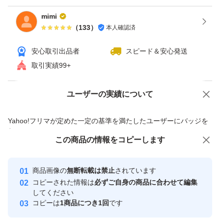
mimi
（
133
）
本人確認済
安心取引出品者
スピード＆安心発送
取引実績99+
ユーザーの実績について
価格の相談
商品への質問
商品への質問からの値下げ交渉、不適切なカテゴリ変更依頼は禁止です
Yahoo!フリマが定めた一定の基準を満たしたユーザーにバッジを
付与しています
この商品をみている人にオススメ
この商品の情報をコピーします
安心取引出品者
最大10%対象
最大10%対象
最大10%対象
Yahoo!フリマの基準をクリアした安
安心取引出品者
商品画像の
無断転載は禁止
されています
心・安全なユーザーです
コピーされた情報は
必ずご自身の商品に合わせて編集
取引実績
してください
コピーは
1商品につき1回
です
このユーザーはYahoo!フリマの取
取引実績◯+
いいね！
いいね！
7,999
円
7,990
円
7,200
円