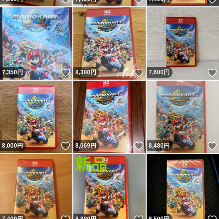
いいね！
いいね！
7,350
円
8,380
円
7,600
円
いいね！
いいね！
8,000
円
8,069
円
8,480
円