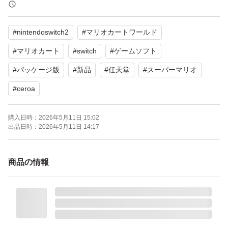
【その他】CERO A（全年齢対象）
#
nintendoswitch2
#
マリオカートワールド
お値下げは考えていません。
#
マリオカート
#
switch
#
ゲームソフト
#
パッケージ版
#
新品
#
任天堂
#
スーパーマリオ
#
ceroa
購入日時：
2026年5月11日 15:02
出品日時：
2026年5月11日 14:17
商品の情報