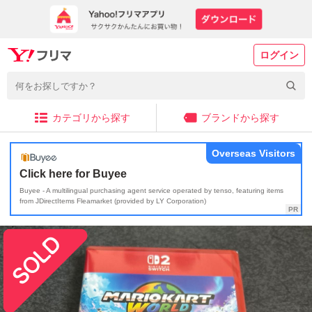
ログイン
カテゴリから探す
ブランドから探す
Overseas Visitors
Click here for Buyee
Buyee - A multilingual purchasing agent service operated by tenso, featuring items
from JDirectItems Fleamarket (provided by LY Corporation)