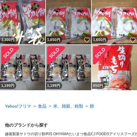
いいね！
いいね！
3,300
円
1,650
円
1,600
円
1,199
円
1,199
円
950
円
Yahoo!フリマ
食品
米、雑穀、粉類
餅
他のブランドから探す
越後製菓
サトウの切り餅
IRIS OHYAMA
たいまつ食品
CJ FOODS
アイリスフーズ