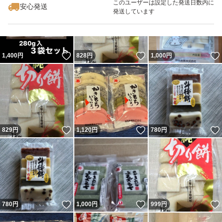
このユーザーは設定した発送日数内に
安心発送
発送しています
いいね！
いいね！
1,400
円
828
円
1,000
円
いいね！
いいね！
829
円
1,120
円
780
円
いいね！
いいね！
780
円
1,000
円
999
円