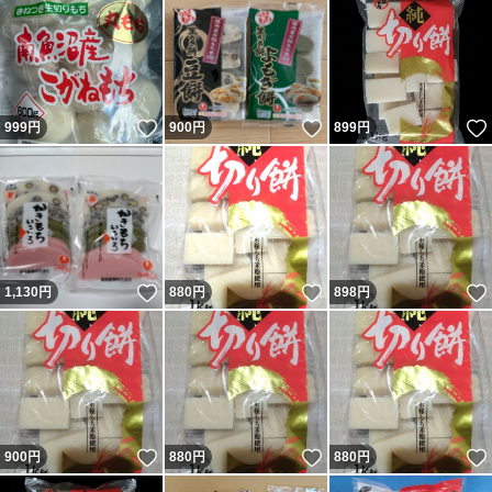
いいね！
いいね！
999
円
900
円
899
円
いいね！
いいね！
1,130
円
880
円
898
円
いいね！
いいね！
900
円
880
円
880
円