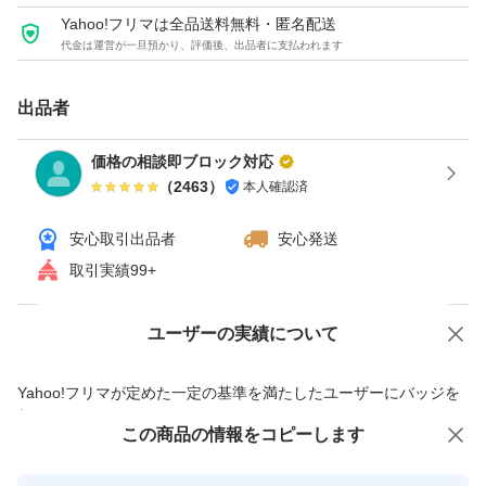
また一度人の手に渡ったものですので、
Yahoo!フリマは全品送料無料・匿名配送
パッケージの擦り傷等はご了承の上
代金は運営が一旦預かり、評価後、出品者に支払われます
ご購入くださいませ
(贈答品には向きません)
出品者
価格の相談即ブロック対応
完璧なものをお求めの方はご遠慮ください
（
2463
）
本人確認済
安心取引出品者
安心発送
取引実績99+
ユーザーの実績について
価格の相談
商品への質問
商品への質問からの値下げ交渉、不適切なカテゴリ変更依頼は禁止です
Yahoo!フリマが定めた一定の基準を満たしたユーザーにバッジを
付与しています
この商品をみている人にオススメ
この商品の情報をコピーします
安心取引出品者
最大10%対象
最大10%対象