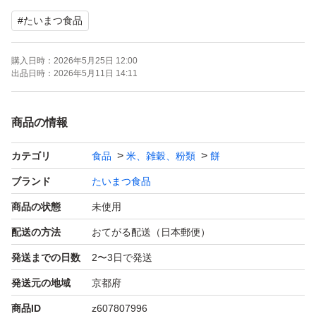
あおさのりもち３枚入×２袋
#
たいまつ食品
ごまもち ３枚入×１袋
購入日時：
2026年5月25日 12:00
【内容量】1袋
出品日時：
2026年5月11日 14:11
700g (1袋あたり)
商品の情報
【賞味期限】
カテゴリ
食品
米、雑穀、粉類
餅
画像よりご確認ください
ブランド
たいまつ食品
※発送について※ ポスト投函発送
商品の状態
未使用
緩衝材なしの簡易包装となります
配送の方法
おてがる配送（日本郵便）
配送中の潰れ等ご理解の上
発送までの日数
2〜3日で発送
ご購入くださいませ
発送元の地域
京都府
商品ID
z607807996