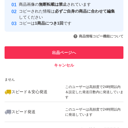
Yahoo!フリマの基準をクリアした安
安心取引出品者
商品画像の
無断転載は禁止
されています
心・安全なユーザーです
コピーされた情報は
必ずご自身の商品に合わせて編集
取引実績
してください
コピーは
1商品につき1回
です
このユーザーはYahoo!フリマの取
取引実績◯+
いいね！
いいね！
829
円
950
円
828
円
引を完了させた実績があります
商品情報コピー機能について
このユーザーは他フリマサービス
他フリマ実績◯+
出品ページへ
での取引実績があります
キャンセル
スピード&安心発送
いいね！
いいね！
1,000
※このバッジは実績に基づく表示であり、発送を保証しているものではあり
円
1,100
円
828
円
ません
このユーザーは高頻度で24時間以内
スピード＆安心発送
＆設定した発送日数内に発送していま
す
このユーザーは高頻度で24時間以内
スピード発送
に発送しています
いいね！
いいね！
1,180
円
1,000
円
820
円
最大10%対象