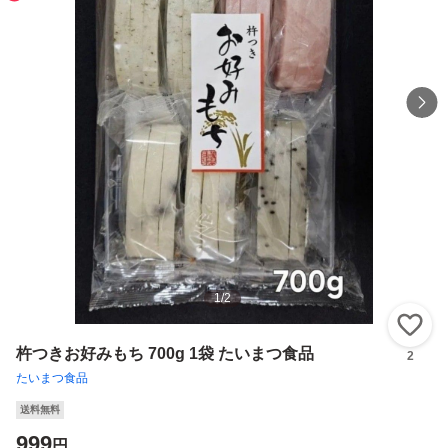
1
/
2
い
杵つきお好みもち 700g 1袋 たいまつ食品
2
たいまつ食品
送料無料
999
円