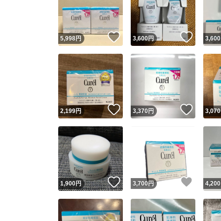
いいね！
いいね
5,998
円
3,600
円
3,600
いいね！
いいね
2,199
円
3,370
円
3,070
Yaho
安心取引
安心
いいね！
いいね
1,900
円
3,700
円
4,200
取引実績
取引