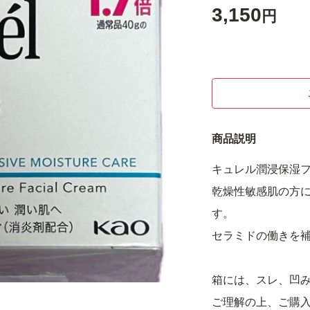
3,150
円
商品説明
キュレル潤浸保湿
乾燥性敏感肌の方
す。
セラミドの働きを
箱には、スレ、凹
ご理解の上、ご購