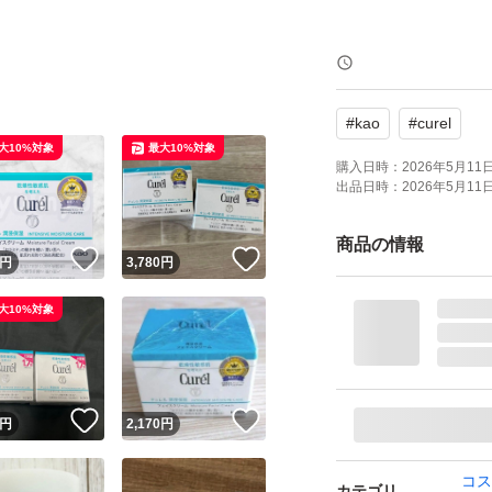
よろしくお願いい
#
kao
#
curel
大10%対象
最大10%対象
購入日時：
2026年5月11日 
出品日時：
2026年5月11日 
商品の情報
！
いいね！
いいね！
円
3,780
円
大10%対象
！
いいね！
いいね！
円
2,170
円
コス
カテゴリ