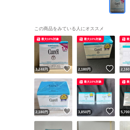
この商品をみている人にオススメ
最大10%対象
最大10%対象
最
いいね！
いいね
3,248
円
2,180
円
2,160
最大10%対象
最
いいね！
いいね
2,180
円
3,850
円
5,700