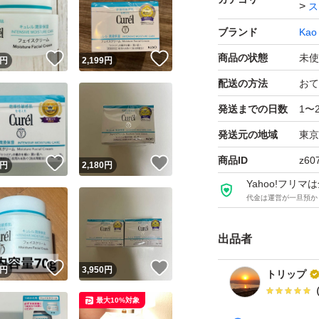
ス
ブランド
Kao
！
いいね！
いいね！
商品の状態
未使
円
2,199
円
配送の方法
おて
発送までの日数
1〜
発送元の地域
東京
商品ID
z60
！
いいね！
いいね！
円
2,180
円
Yahoo!フリ
代金は運営が一旦預か
出品者
！
いいね！
いいね！
円
3,950
円
トリップ
最大10%対象