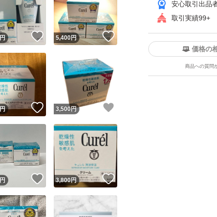
安心取引出品
取引実績99+
！
いいね！
いいね！
円
5,400
円
価格の
商品への質問
ユーザーの実績について
！
いいね！
いいね！
円
3,500
円
o!フリマが定めた一定の基準を満たしたユーザーにバッジを付与しています
出品者
この商品の情報をコピーします
取引出品者
Yahoo!フリマの基準をクリアした安心・安全なユーザーです
！
いいね！
いいね！
商品画像の
無断転載は禁止
されています
円
3,800
円
コピーされた情報は
必ずご自身の商品に合わせて編集
してください
コピーは
1商品につき1回
です
実績◯+
このユーザーはYahoo!フリマの取引を完了させた実績があり