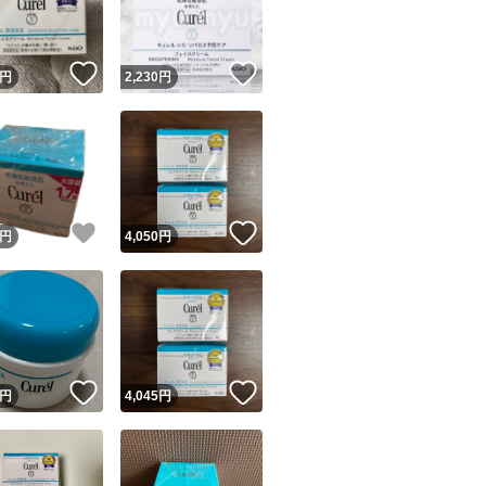
商品情報コピー機
リマ実績◯+
このユーザーは他フリマサービスでの取引実績があります
！
いいね！
いいね！
円
2,230
円
出品ページへ
&安心発送
キャンセル
ジは実績に基づく表示であり、発送を保証しているものではありません
このユーザーは高頻度で24時間以内＆設定した発送日数内に
ード＆安心発送
ます
！
いいね！
いいね！
円
4,050
円
ード発送
このユーザーは高頻度で24時間以内に発送しています
発送
このユーザーは設定した発送日数内に発送しています
！
いいね！
いいね！
円
4,045
円