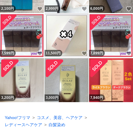
いいね！
いいね！
2,100
円
2,999
円
6,000
円
いいね！
いいね！
7,599
円
11,500
円
7,899
円
3,200
円
3,000
円
7,940
円
Yahoo!フリマ
コスメ、美容、ヘアケア
レディースヘアケア
白髪染め