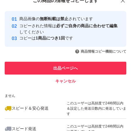
この商品をみている人にオススメ
この商品の情報をコピーします
安心取引出品者
最大10%対象
Yahoo!フリマの基準をクリアした安
安心取引出品者
商品画像の
無断転載は禁止
されています
心・安全なユーザーです
コピーされた情報は
必ずご自身の商品に合わせて編集
取引実績
してください
コピーは
1商品につき1回
です
このユーザーはYahoo!フリマの取
取引実績◯+
いいね！
いいね！
3,980
円
9,055
円
4,280
円
引を完了させた実績があります
商品情報コピー機能について
このユーザーは他フリマサービス
他フリマ実績◯+
出品ページへ
での取引実績があります
キャンセル
スピード&安心発送
いいね！
いいね！
6,900
※このバッジは実績に基づく表示であり、発送を保証しているものではあり
円
4,150
円
5,250
円
ません
このユーザーは高頻度で24時間以内
スピード＆安心発送
＆設定した発送日数内に発送していま
す
このユーザーは高頻度で24時間以内
スピード発送