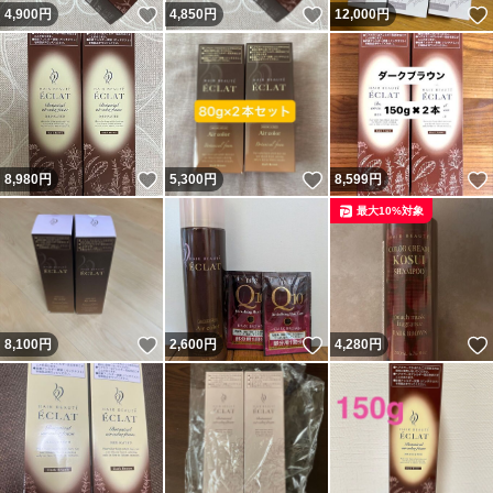
いいね！
いいね！
4,900
円
4,850
円
12,000
円
いいね！
いいね！
8,980
円
5,300
円
8,599
円
最大10%対象
いいね！
いいね！
8,100
円
2,600
円
4,280
円