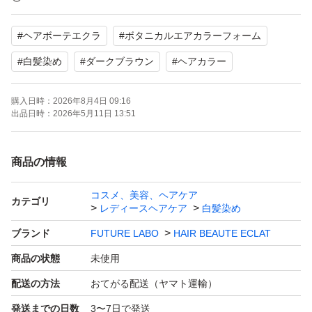
【商品名】ボタニカル エアカラーフォーム
#
ヘアボーテエクラ
#
ボタニカルエアカラーフォーム
【カラー】ダークブラウン
【商品の状態】未使用
#
白髪染め
#
ダークブラウン
#
ヘアカラー
購入日時：
2026年8月4日 09:16
よろしくお願いいたします。
出品日時：
2026年5月11日 13:51
商品の情報
コスメ、美容、ヘアケア
カテゴリ
レディースヘアケア
白髪染め
ブランド
FUTURE LABO
HAIR BEAUTE ECLAT
商品の状態
未使用
配送の方法
おてがる配送（ヤマト運輸）
発送までの日数
3〜7日で発送