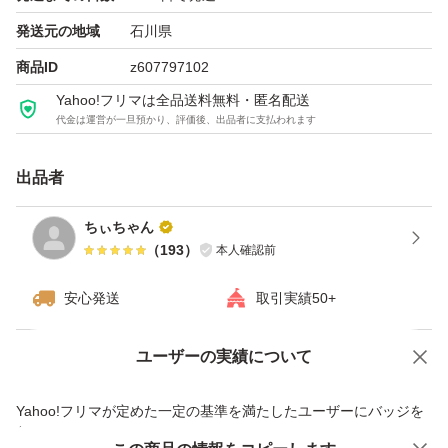
発送元の地域
石川県
商品ID
z607797102
Yahoo!フリマは全品送料無料・匿名配送
代金は運営が一旦預かり、評価後、出品者に支払われます
出品者
ちぃちゃん
（
193
）
本人確認前
安心発送
取引実績50+
ユーザーの実績について
価格の相談
商品への質問
商品への質問からの値下げ交渉、不適切なカテゴリ変更依頼は禁止です
Yahoo!フリマが定めた一定の基準を満たしたユーザーにバッジを
付与しています