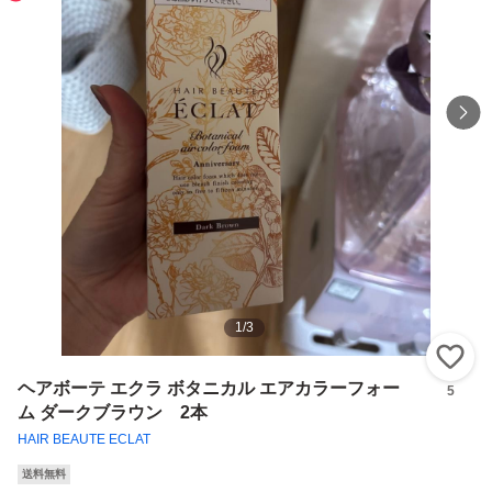
1
/
3
い
ヘアボーテ エクラ ボタニカル エアカラーフォー
5
ム ダークブラウン 2本
HAIR BEAUTE ECLAT
送料無料