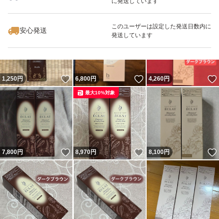
に発送しています
いいね！
いいね！
4,290
円
6,800
円
2,000
円
このユーザーは設定した発送日数内に
安心発送
発送しています
いいね！
いいね！
1,250
円
6,800
円
4,260
円
最大10%対象
いいね！
いいね！
7,800
円
8,970
円
8,100
円