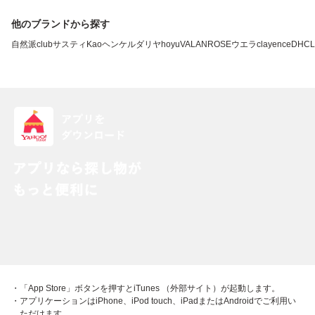
他のブランドから探す
自然派clubサスティ
Kao
ヘンケル
ダリヤ
hoyu
VALANROSE
ウエラ
clayence
DHC
L
・「App Store」ボタンを押すとiTunes （外部サイト）が起動します。
・アプリケーションはiPhone、iPod touch、iPadまたはAndroidでご利用い
ただけます。