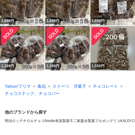
1,699
円
1,699
円
1,699
円
1,299
円
1,299
円
1,550
円
Yahoo!フリマ
食品
スイーツ、洋菓子
チョコレート
チョコスナック、チョコバー
他のブランドから探す
明治
ロッテ
チロルチョコ
Nestle
有楽製菓
不二家
森永製菓
ブルボン
グリコ
KALDI 