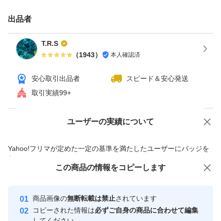
出品者
T.R.S
（
1943
）
本人確認済
安心取引出品者
スピード＆安心発送
取引実績99+
ユーザーの実績について
価格の相談
商品への質問
商品への質問からの値下げ交渉、不適切なカテゴリ変更依頼は禁止です
Yahoo!フリマが定めた一定の基準を満たしたユーザーにバッジを
付与しています
この商品をみている人にオススメ
この商品の情報をコピーします
安心取引出品者
最大10%対象
最大10%対象
最大10%対象
Yahoo!フリマの基準をクリアした安
安心取引出品者
商品画像の
無断転載は禁止
されています
心・安全なユーザーです
コピーされた情報は
必ずご自身の商品に合わせて編集
取引実績
してください