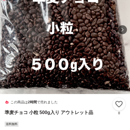
1
/
2
この商品は
2時間
で売れました
い
準麦チョコ 小粒 500g入り アウトレット品
0
送料無料