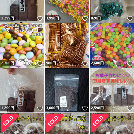
いいね！
いいね！
1,299
円
3,990
円
820
円
いいね！
いいね！
2,300
円
980
円
2,600
円
いいね！
いいね！
1,299
円
3,000
円
2,598
円