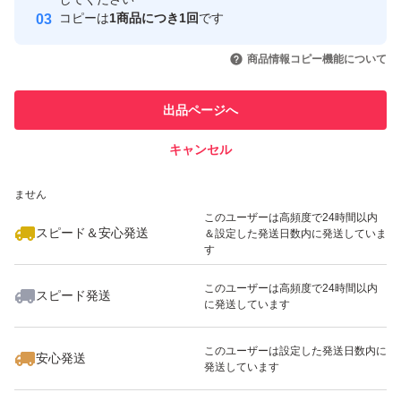
コピーは
1商品につき1回
です
このユーザーはYahoo!フリマの取
取引実績◯+
いいね！
いいね！
1,699
円
1,100
円
1,699
円
引を完了させた実績があります
商品情報コピー機能について
最大10%対象
このユーザーは他フリマサービス
他フリマ実績◯+
出品ページへ
での取引実績があります
キャンセル
スピード&安心発送
いいね！
いいね！
1,699
※このバッジは実績に基づく表示であり、発送を保証しているものではあり
円
990
円
1,000
円
ません
最大10%対象
最大10%対象
このユーザーは高頻度で24時間以内
スピード＆安心発送
＆設定した発送日数内に発送していま
す
このユーザーは高頻度で24時間以内
スピード発送
に発送しています
いいね！
いいね！
1,299
円
1,000
円
550
円
最大10%対象
最大10%対象
このユーザーは設定した発送日数内に
安心発送
発送しています