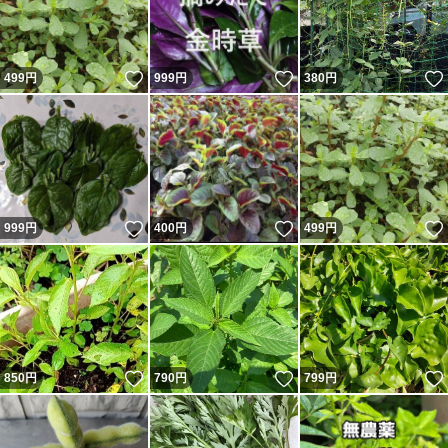
いいね！
いいね！
499
円
999
円
380
円
いいね！
いいね！
999
円
400
円
499
円
いいね！
いいね！
850
円
790
円
799
円