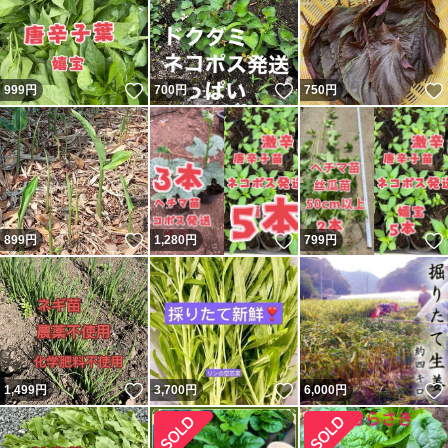
いいね！
いいね！
999
円
700
円
750
円
いいね！
いいね！
899
円
1,280
円
799
円
いいね！
いいね！
1,499
円
3,700
円
6,000
円