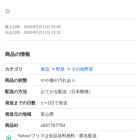
郵送中に葉っぱがしおれたり折れたりする可能性もありま
すが、そのまま土に植えていただければ、根を張って丈夫
購入日時：
2026年5月12日 00:06
に育ちます。
出品日時：
2026年5月11日 13:31
はじめての栽培でも手のかからない野菜です。
商品の情報
ほとんど世話は要りません。
カテゴリ
食品
野菜
その他野菜
今植えて11月頃にたくさんの菊芋が収穫出来ます。
商品の状態
やや傷や汚れあり
配送の方法
おてがる配送（日本郵便）
発送までの日数
1〜2日で発送
発送元の地域
富山県
商品ID
z607787754
Yahoo!フリマは全品送料無料・匿名配送