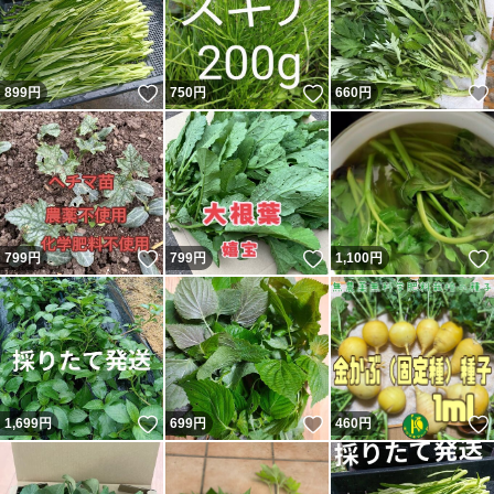
いいね！
いいね！
899
円
750
円
660
円
いいね！
いいね！
799
円
799
円
1,100
円
いいね！
いいね！
1,699
円
699
円
460
円