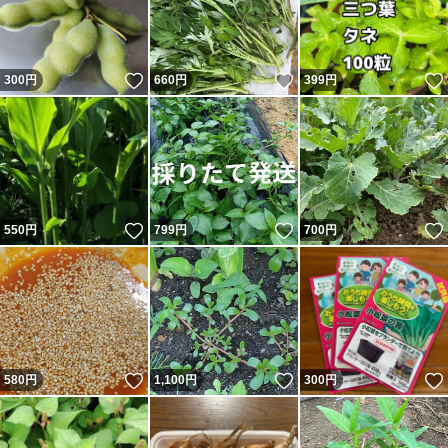
いいね！
いいね！
300
円
660
円
399
円
いいね！
いいね！
550
円
799
円
700
円
いいね！
いいね！
580
円
1,100
円
300
円