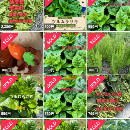
いいね！
2,380
円
500
円
550
円
300
円
550
円
300
円
550
円
550
円
799
円