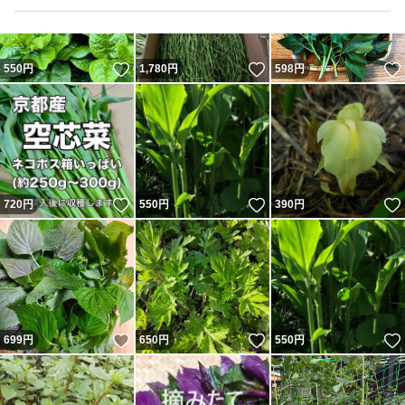
いいね！
いいね！
550
円
1,780
円
598
円
いいね！
いいね！
720
円
550
円
390
円
いいね！
いいね！
699
円
650
円
550
円