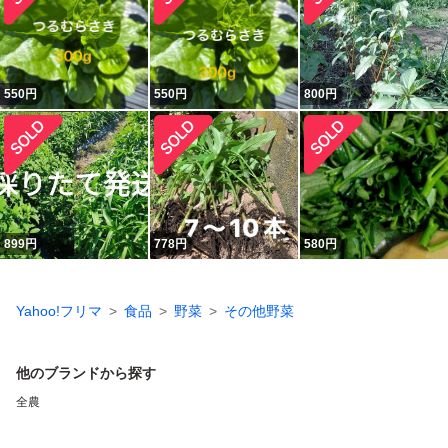
550
円
550
円
800
円
899
円
778
円
580
円
Yahoo!フリマ
食品
野菜
その他野菜
他のブランドから探す
全農