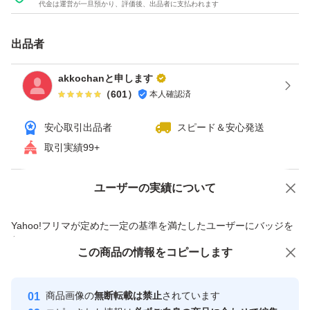
代金は運営が一旦預かり、評価後、出品者に支払われます
出品者
akkochanと申します
（
601
）
本人確認済
安心取引出品者
スピード＆安心発送
取引実績99+
ユーザーの実績について
価格の相談
商品への質問
商品への質問からの値下げ交渉、不適切なカテゴリ変更依頼は禁止です
Yahoo!フリマが定めた一定の基準を満たしたユーザーにバッジを
付与しています
この商品をみている人にオススメ
この商品の情報をコピーします
安心取引出品者
最大10%対象
最大10%対象
Yahoo!フリマの基準をクリアした安
安心取引出品者
商品画像の
無断転載は禁止
されています
心・安全なユーザーです