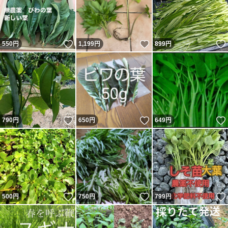
いいね！
いいね！
550
円
1,199
円
899
円
いいね！
いいね！
790
円
650
円
649
円
いいね！
いいね！
500
円
750
円
799
円