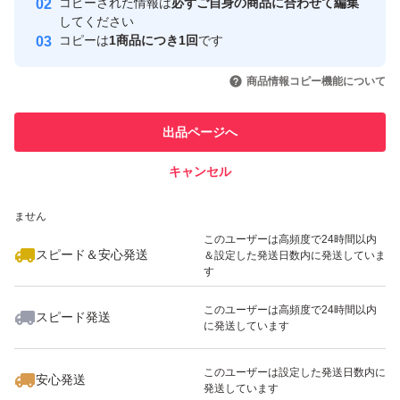
コピーされた情報は
必ずご自身の商品に合わせて編集
取引実績
してください
コピーは
1商品につき1回
です
このユーザーはYahoo!フリマの取
取引実績◯+
いいね！
いいね！
699
円
300
円
300
円
引を完了させた実績があります
商品情報コピー機能について
最大10%対象
このユーザーは他フリマサービス
他フリマ実績◯+
出品ページへ
での取引実績があります
キャンセル
スピード&安心発送
いいね！
いいね！
300
※このバッジは実績に基づく表示であり、発送を保証しているものではあり
円
500
円
550
円
ません
最大10%対象
このユーザーは高頻度で24時間以内
スピード＆安心発送
＆設定した発送日数内に発送していま
す
このユーザーは高頻度で24時間以内
スピード発送
に発送しています
いいね！
いいね！
300
円
1,000
円
390
円
最大10%対象
最大10%対象
このユーザーは設定した発送日数内に
安心発送
発送しています