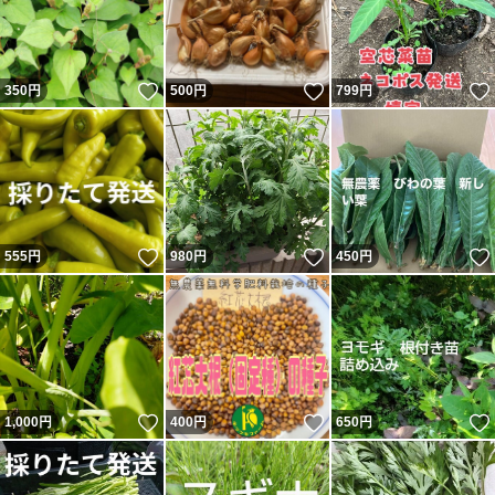
いいね！
いいね！
350
円
500
円
799
円
いいね！
いいね！
555
円
980
円
450
円
いいね！
いいね！
1,000
円
400
円
650
円