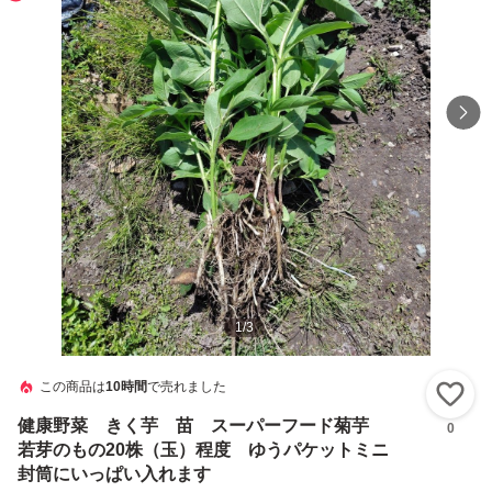
1
/
3
この商品は
10時間
で売れました
い
健康野菜 きく芋 苗 スーパーフード菊芋
0
若芽のもの20株（玉）程度 ゆうパケットミニ
封筒にいっぱい入れます