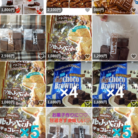
いいね！
いいね！
1,800
円
2,100
円
980
円
いいね！
いいね！
2,598
円
1,080
円
1,299
円
いいね！
いいね！
1,080
円
1,699
円
1,699
円