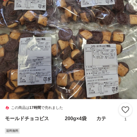
1
/
1
この商品は
17時間
で売れました
い
モールドチョコビス 200g×4袋 カテ
1
送料無料