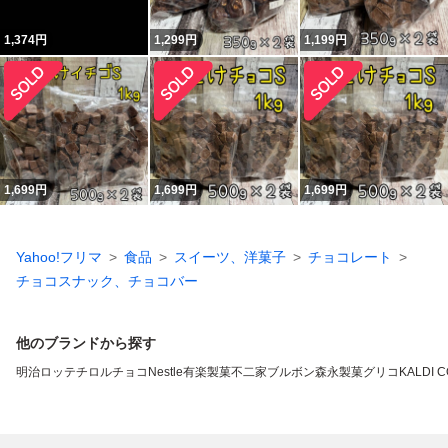
1,374
円
1,299
円
1,199
円
1,699
円
1,699
円
1,699
円
Yahoo!フリマ
食品
スイーツ、洋菓子
チョコレート
チョコスナック、チョコバー
他のブランドから探す
明治
ロッテ
チロルチョコ
Nestle
有楽製菓
不二家
ブルボン
森永製菓
グリコ
KALDI 