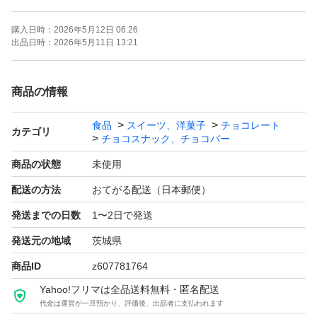
購入日時：
2026年5月12日 06:26
出品日時：
2026年5月11日 13:21
商品の情報
食品
スイーツ、洋菓子
チョコレート
カテゴリ
チョコスナック、チョコバー
商品の状態
未使用
配送の方法
おてがる配送（日本郵便）
発送までの日数
1〜2日で発送
発送元の地域
茨城県
商品ID
z607781764
Yahoo!フリマは全品送料無料・匿名配送
代金は運営が一旦預かり、評価後、出品者に支払われます