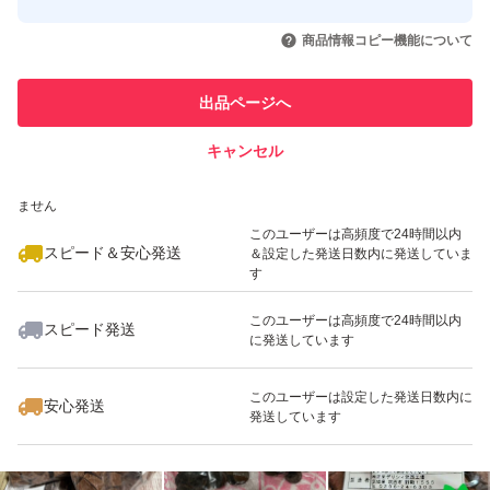
このユーザーはYahoo!フリマの取
取引実績◯+
いいね！
いいね！
1,699
円
1,699
円
1,699
円
引を完了させた実績があります
商品情報コピー機能について
最大10%対象
このユーザーは他フリマサービス
他フリマ実績◯+
出品ページへ
での取引実績があります
キャンセル
スピード&安心発送
いいね！
いいね！
1,299
※このバッジは実績に基づく表示であり、発送を保証しているものではあり
円
1,555
円
1,000
円
ません
最大10%対象
このユーザーは高頻度で24時間以内
スピード＆安心発送
＆設定した発送日数内に発送していま
す
このユーザーは高頻度で24時間以内
スピード発送
に発送しています
いいね！
いいね！
1,100
円
1,100
円
1,999
円
最大10%対象
このユーザーは設定した発送日数内に
安心発送
発送しています