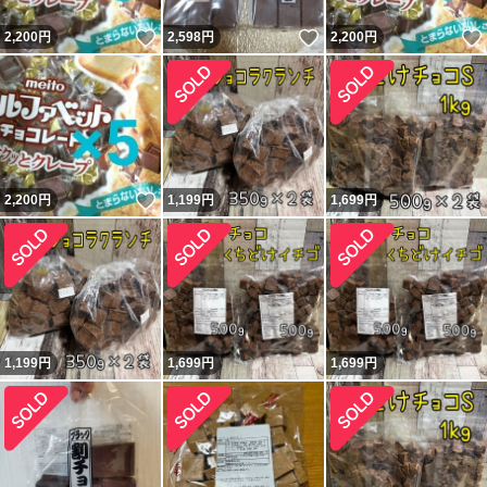
いいね！
いいね！
2,200
円
2,598
円
2,200
円
いいね！
2,200
円
1,199
円
1,699
円
1,199
円
1,699
円
1,699
円