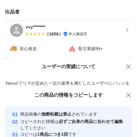
出品者
vvy********
（
1656
）
本人確認済
安心発送
取引実績99+
ユーザーの実績について
価格の相談
商品への質問
商品への質問からの値下げ交渉、不適切なカテゴリ変更依頼は禁止です
Yahoo!フリマが定めた一定の基準を満たしたユーザーにバッジを
付与しています
この商品をみている人にオススメ
この商品の情報をコピーします
安心取引出品者
最大10%対象
最大10%対象
最大10%対象
Yahoo!フリマの基準をクリアした安
安心取引出品者
商品画像の
無断転載は禁止
されています
心・安全なユーザーです
コピーされた情報は
必ずご自身の商品に合わせて編集
取引実績
してください
コピーは
1商品につき1回
です