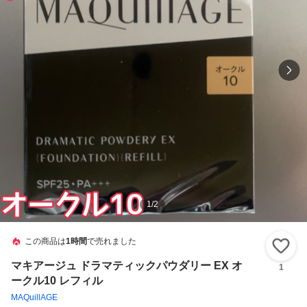
1
/
2
この商品は
1時間
で売れました
い
マキアージュ ドラマティックパウダリー EX オ
1
ークル10 レフィル
MAQuillAGE