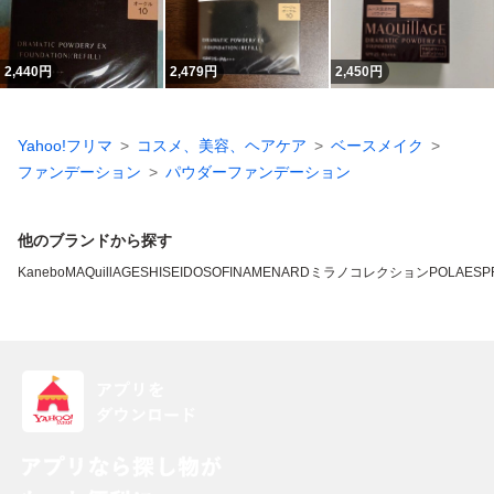
2,440
円
2,479
円
2,450
円
Yahoo!フリマ
コスメ、美容、ヘアケア
ベースメイク
ファンデーション
パウダーファンデーション
他のブランドから探す
Kanebo
MAQuillAGE
SHISEIDO
SOFINA
MENARD
ミラノコレクション
POLA
ESP