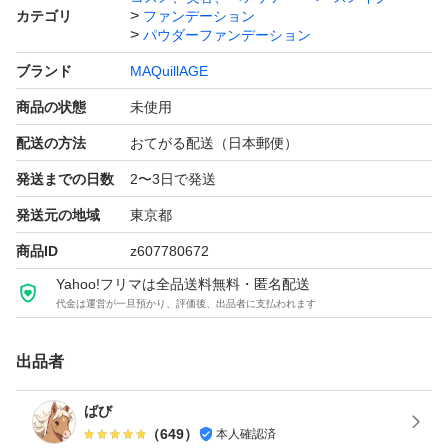
カテゴリ
ファンデーション
パウダーファンデーション
ブランド
MAQuillAGE
商品の状態
未使用
配送の方法
おてがる配送（日本郵便）
発送までの日数
2〜3日で発送
発送元の地域
東京都
商品ID
z607780672
Yahoo!フリマは全品送料無料・匿名配送
代金は運営が一旦預かり、評価後、出品者に支払われます
出品者
ばび
（
649
）
本人確認済