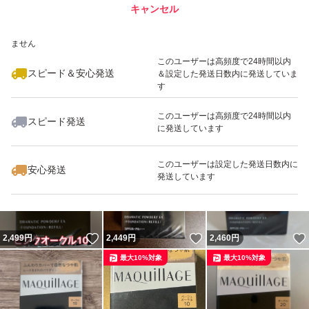
キャンセル
スピード&安心発送
いいね！
いいね！
2,499
※このバッジは実績に基づく表示であり、発送を保証しているものではあり
円
2,499
円
2,490
円
ません
最大10%対象
最大10%対象
最大10%対象
このユーザーは高頻度で24時間以内
スピード＆安心発送
＆設定した発送日数内に発送していま
す
このユーザーは高頻度で24時間以内
スピード発送
に発送しています
いいね！
いいね！
2,399
円
2,479
円
2,399
円
最大10%対象
このユーザーは設定した発送日数内に
安心発送
発送しています
いいね！
いいね！
2,499
円
2,449
円
2,460
円
最大10%対象
最大10%対象