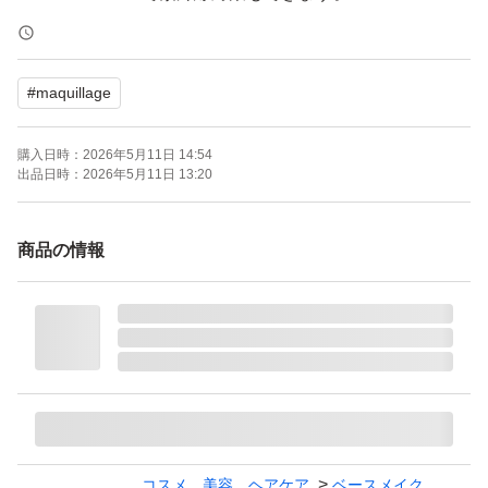
【ブランド】MAQuillAGE (マキアージュ)
#
maquillage
【商品名】ドラマティックパウダリー EX
【カラー】オークル10
購入日時：
2026年5月11日 14:54
【タイプ】レフィル
出品日時：
2026年5月11日 13:20
【SPF/PA】SPF25・PA+++
【商品の状態】未使用
商品の情報
よろしくお願いいたします。
コスメ、美容、ヘアケア
ベースメイク