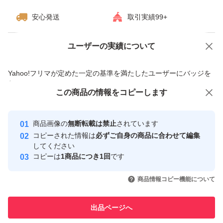
安心発送
取引実績99+
ユーザーの実績について
価格の相談
商品への質問
商品への質問からの値下げ交渉、不適切なカテゴリ変更依頼は禁止です
Yahoo!フリマが定めた一定の基準を満たしたユーザーにバッジを
付与しています
この商品をみている人にオススメ
この商品の情報をコピーします
安心取引出品者
最大10%対象
最大10%対象
最大10%対象
Yahoo!フリマの基準をクリアした安
安心取引出品者
商品画像の
無断転載は禁止
されています
心・安全なユーザーです
コピーされた情報は
必ずご自身の商品に合わせて編集
取引実績
してください
コピーは
1商品につき1回
です
このユーザーはYahoo!フリマの取
取引実績◯+
いいね！
いいね！
2,499
円
2,444
円
2,444
円
引を完了させた実績があります
商品情報コピー機能について
最大10%対象
最大10%対象
最大10%対象
このユーザーは他フリマサービス
他フリマ実績◯+
出品ページへ
での取引実績があります