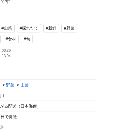
送です
ありません
#
山菜
#
採れたて
#
新鮮
#
野菜
ラバラになります。
た状態です。
#
食材
#
旬
るように切っていれますので
06:39
13:04
くお願いいたします。
野菜
山菜
用
がる配送（日本郵便）
3日で発送
道