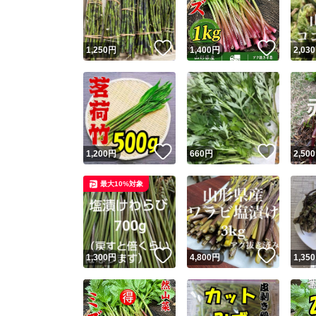
他フ
いいね！
いいね
1,250
円
1,400
円
2,030
スピード
※このバッ
スピ
いいね！
いいね
1,200
円
660
円
2,500
スピ
最大10%対象
安心
いいね！
いいね
1,300
円
4,800
円
1,350