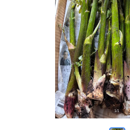
1
/
1