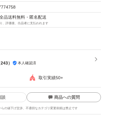
7774758
マは全品送料無料・匿名配送
り、評価後、出品者に支払われます
（
243
）
本人確認済
取引実績50+
相談
商品への質問
からの値下げ交渉、不適切なカテゴリ変更依頼は禁止です