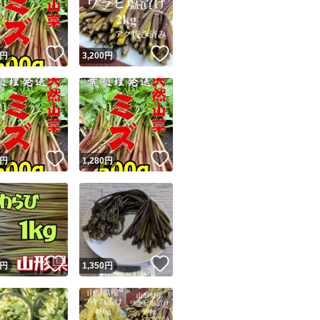
！
いいね！
いいね！
円
3,200
円
ユーザーの実績について
！
いいね！
いいね！
円
1,280
円
o!フリマが定めた一定の基準を満たしたユーザーにバッジを付与しています
出品者
この商品の情報をコピーします
取引出品者
Yahoo!フリマの基準をクリアした安心・安全なユーザーです
！
いいね！
いいね！
商品画像の
無断転載は禁止
されています
円
1,350
円
コピーされた情報は
必ずご自身の商品に合わせて編集
してください
コピーは
1商品につき1回
です
実績◯+
このユーザーはYahoo!フリマの取引を完了させた実績があり