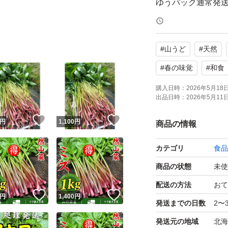
ゆうパック通常発
クール便発送では
#
山うど
#
天然
大きさや太さはバ
多少の土などつい
#
春の味覚
#
和食
包装の際に、収ま
購入日時：
2026年5月18日 
出品日時：
2026年5月11日 
ご理解の方よろし
！
いいね！
いいね！
円
1,100
円
商品の情報
カテゴリ
食品
商品の状態
未使
配送の方法
おて
！
いいね！
いいね！
円
1,400
円
発送までの日数
2〜
発送元の地域
北海