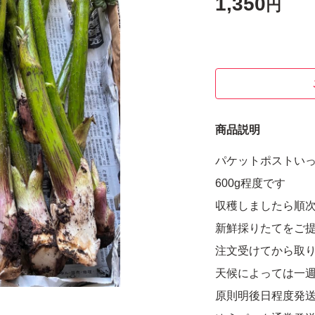
1,350
円
商品説明
パケットポストい
600g程度です
収穫しましたら順
新鮮採りたてをご
注文受けてから取
天候によっては一
原則明後日程度発