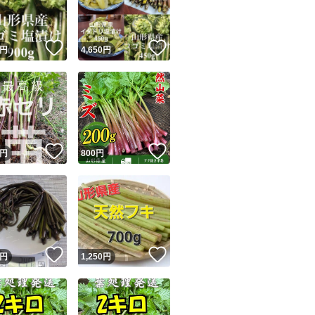
商品情報コピー機
リマ実績◯+
このユーザーは他フリマサービスでの取引実績があります
！
いいね！
いいね！
円
4,650
円
出品ページへ
&安心発送
キャンセル
ジは実績に基づく表示であり、発送を保証しているものではありません
このユーザーは高頻度で24時間以内＆設定した発送日数内に
ード＆安心発送
ます
！
いいね！
いいね！
円
800
円
ード発送
このユーザーは高頻度で24時間以内に発送しています
発送
このユーザーは設定した発送日数内に発送しています
！
いいね！
いいね！
円
1,250
円