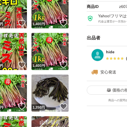
商品ID
z60
Yahoo!フリ
代金は運営が一旦預か
！
いいね！
いいね！
円
1,400
円
出品者
hide
！
いいね！
いいね！
円
1,400
円
安心発送
価格の
商品への質問
！
いいね！
いいね！
円
1,350
円