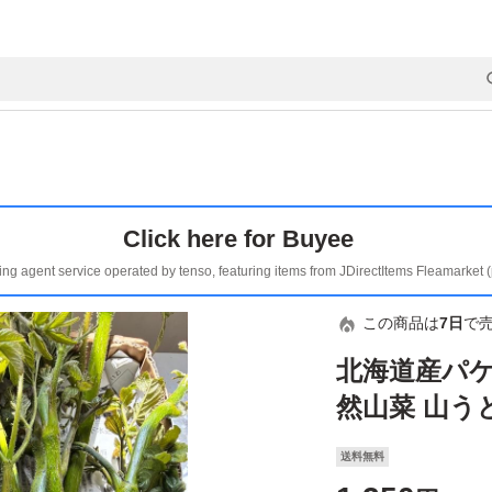
Click here for Buyee
ing agent service operated by tenso, featuring items from JDirectItems Fleamarket 
この商品は
7日
で
北海道産パ
然山菜 山う
送料無料