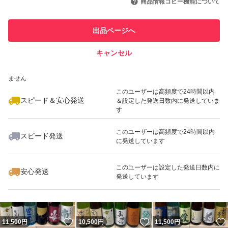
商品情報コピー機能について
最大10%対象
最大10%対象
最大10%対象
このユーザーは他フリマサービス
他フリマ実績◯+
出品ページへ
での取引実績があります
キャンセル
スピード&安心発送
いいね！
いいね！
12,000
※このバッジは実績に基づく表示であり、発送を保証しているものではあり
円
11,000
円
12,000
円
ません
最大10%対象
最大10%対象
このユーザーは高頻度で24時間以内
スピード＆安心発送
＆設定した発送日数内に発送していま
す
このユーザーは高頻度で24時間以内
スピード発送
に発送しています
いいね！
いいね！
11,000
円
13,500
円
10,500
円
最大10%対象
最大10%対象
このユーザーは設定した発送日数内に
安心発送
発送しています
いいね！
いいね！
11,500
円
10,500
円
11,500
円