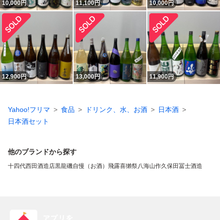
10,000
円
11,100
円
10,000
円
12,900
円
13,000
円
11,900
円
Yahoo!フリマ
食品
ドリンク、水、お酒
日本酒
日本酒セット
他のブランドから探す
十四代
西田酒造店
黒龍
磯自慢（お酒）
飛露喜
獺祭
八海山
作
久保田
冨士酒造