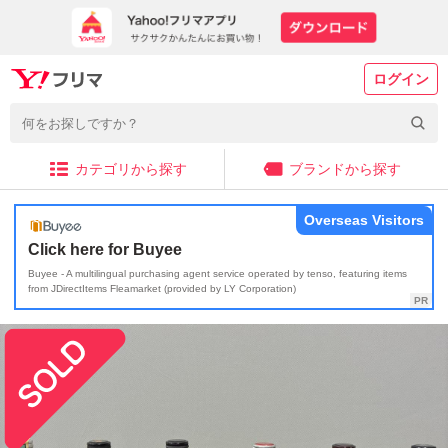
ログイン
カテゴリから探す
ブランドから探す
Overseas Visitors
Click here for Buyee
Buyee - A multilingual purchasing agent service operated by tenso, featuring items
from JDirectItems Fleamarket (provided by LY Corporation)