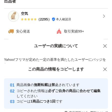
出品者
ますが、ご了承下さい。
・ダンボールは破損しやすい為プラスチック箱を推奨しま
空気
（
2295
）
本人確認済
す。※四合瓶はサイズの都合上ダンボールでの発送がメイ
ンとなります。
安心発送
取引実績99+
------------検索用------------
ユーザーの実績について
価格の相談
商品への質問
獺祭、十四代、黒龍、而今、鍋島、勝駒、花邑、花陽浴、
商品への質問からの値下げ交渉、不適切なカテゴリ変更依頼は禁止です
Yahoo!フリマが定めた一定の基準を満たしたユーザーにバッジを
新政、飛露喜、田酒、東洋美人、写楽、No6、鳳凰美田、
付与しています
久保田、作、澤屋まつもと、大吟醸、純米大吟醸、日本
この商品をみている人にオススメ
この商品の情報をコピーします
安心取引出品者
酒、亜麻猫、陽乃鳥、天蛙、プレミア酒、日本酒、山本、
最大10%対象
最大10%対象
最大10%対象
Yahoo!フリマの基準をクリアした安
安心取引出品者
冩楽、飛露喜、十四代、磯自慢
商品画像の
無断転載は禁止
されています
心・安全なユーザーです
コピーされた情報は
必ずご自身の商品に合わせて編集
くどき上手、澤屋まつもと、花陽浴、勝駒、九平次、久保
取引実績
してください
田、山田錦、白鶴錦、居酒屋
コピーは
1商品につき1回
です
このユーザーはYahoo!フリマの取
取引実績◯+
いいね！
いいね！
11,500
円
13,000
円
11,500
円
引を完了させた実績があります