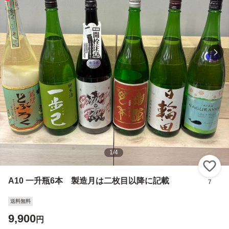
1
/
4
い
A10 一升瓶6本 製造月は二枚目以降に記載
7
送料無料
9,900
円