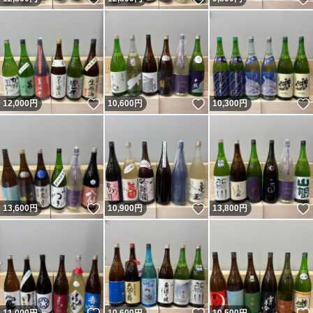
いいね！
いいね！
12,000
円
10,600
円
10,300
円
いいね！
いいね！
13,600
円
10,900
円
13,800
円