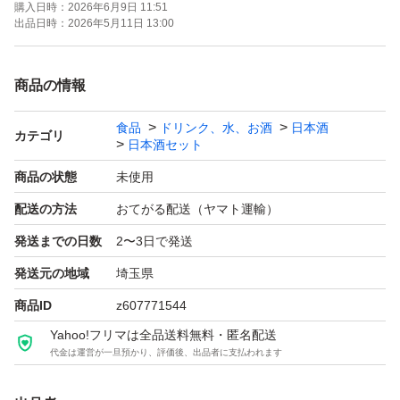
購入日時：
2026年6月9日 11:51
よろしくお願いします！！
出品日時：
2026年5月11日 13:00
【お願い】
商品の情報
・Yahoo!フリマの仕様につきクール便での発送は行なっ
食品
ドリンク、水、お酒
日本酒
ておりません。ご了承ください。
カテゴリ
日本酒セット
・購入意思のない価格相談はお辞めください。
商品の状態
未使用
・20歳未満の方には販売しません。
配送の方法
おてがる配送（ヤマト運輸）
・段ボールでの発送中に割れてしまう事があったため、お
発送までの日数
2〜3日で発送
酒用のP箱で発送しております！
・段ボールご希望の際は購入後にメッセージでご連絡くだ
発送元の地域
埼玉県
さい。
商品ID
z607771544
・配達日時のご希望がある方も購入後のメッセージでご連
Yahoo!フリマは全品送料無料・匿名配送
代金は運営が一旦預かり、評価後、出品者に支払われます
絡ください。
・日曜日、月曜日は発送をお休みさせて頂く場合がござい