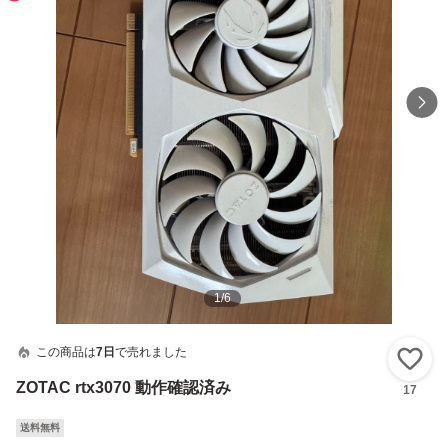
1
/
6
この商品は
7日
で売れました
い
ZOTAC rtx3070 動作確認済み
17
送料無料