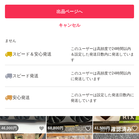
このユーザーは他フリマサービス
他フリマ実績◯+
出品ページへ
での取引実績があります
キャンセル
スピード&安心発送
いいね！
いいね！
42,500
※このバッジは実績に基づく表示であり、発送を保証しているものではあり
円
20,000
円
38,000
円
ません
最大10%対象
最大10%対象
このユーザーは高頻度で24時間以内
スピード＆安心発送
＆設定した発送日数内に発送していま
す
このユーザーは高頻度で24時間以内
スピード発送
に発送しています
いいね！
いいね！
44,000
円
45,000
円
21,500
円
このユーザーは設定した発送日数内に
安心発送
発送しています
いいね！
いいね！
46,000
円
68,800
円
41,500
円