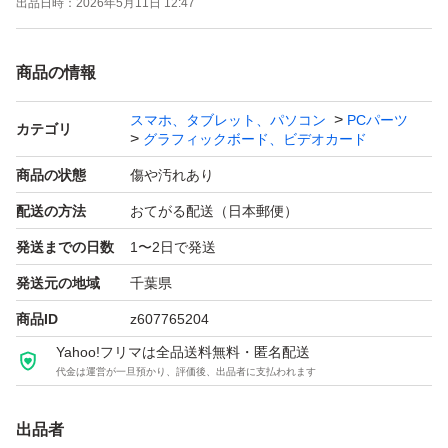
出品日時：
2026年5月11日 12:47
商品の情報
スマホ、タブレット、パソコン
PCパーツ
カテゴリ
グラフィックボード、ビデオカード
商品の状態
傷や汚れあり
配送の方法
おてがる配送（日本郵便）
発送までの日数
1〜2日で発送
発送元の地域
千葉県
商品ID
z607765204
Yahoo!フリマは全品送料無料・匿名配送
代金は運営が一旦預かり、評価後、出品者に支払われます
出品者