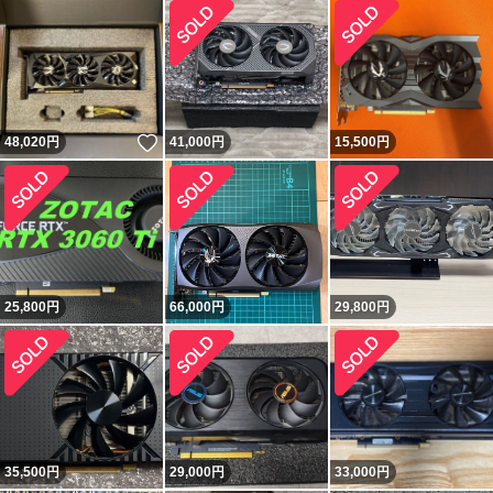
いいね！
48,020
円
41,000
円
15,500
円
25,800
円
66,000
円
29,800
円
35,500
円
29,000
円
33,000
円