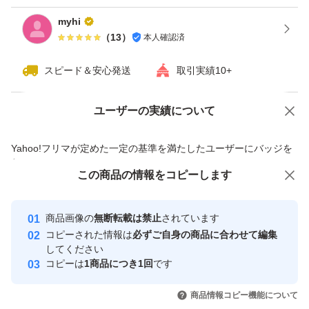
myhi
（
13
）
本人確認済
スピード＆安心発送
取引実績10+
ユーザーの実績について
価格の相談
商品への質問
商品への質問からの値下げ交渉、不適切なカテゴリ変更依頼は禁止です
Yahoo!フリマが定めた一定の基準を満たしたユーザーにバッジを
付与しています
この商品をみている人にオススメ
この商品の情報をコピーします
安心取引出品者
最大10%対象
最大10%対象
Yahoo!フリマの基準をクリアした安
安心取引出品者
商品画像の
無断転載は禁止
されています
心・安全なユーザーです
コピーされた情報は
必ずご自身の商品に合わせて編集
取引実績
してください
コピーは
1商品につき1回
です
このユーザーはYahoo!フリマの取
取引実績◯+
いいね！
いいね！
21,500
円
34,900
円
19,500
円
引を完了させた実績があります
商品情報コピー機能について
最大10%対象
最大10%対象
最大10%対象