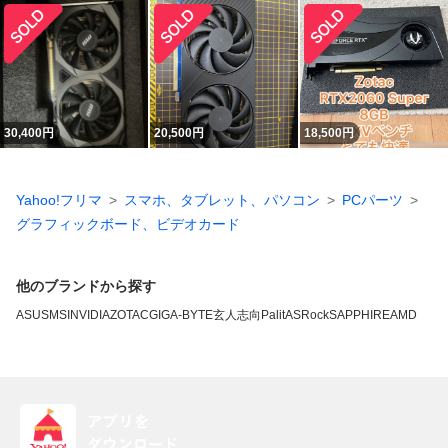
30,400
円
20,500
円
18,500
円
Yahoo!フリマ
スマホ、タブレット、パソコン
PCパーツ
グラフィックボード、ビデオカード
他のブランドから探す
ASUS
MSI
NVIDIA
ZOTAC
GIGA-BYTE
玄人志向
Palit
ASRock
SAPPHIRE
AMD