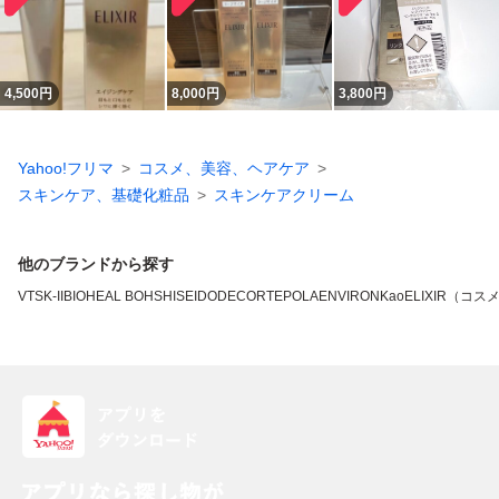
4,500
円
8,000
円
3,800
円
Yahoo!フリマ
コスメ、美容、ヘアケア
スキンケア、基礎化粧品
スキンケアクリーム
他のブランドから探す
VT
SK-II
BIOHEAL BOH
SHISEIDO
DECORTE
POLA
ENVIRON
Kao
ELIXIR（コス