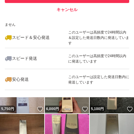
キャンセル
スピード&安心発送
いいね！
いいね！
4,800
※このバッジは実績に基づく表示であり、発送を保証しているものではあり
円
5,750
円
6,000
円
ません
このユーザーは高頻度で24時間以内
スピード＆安心発送
＆設定した発送日数内に発送していま
す
このユーザーは高頻度で24時間以内
スピード発送
に発送しています
いいね！
いいね！
4,700
円
5,760
円
7,190
円
このユーザーは設定した発送日数内に
安心発送
発送しています
いいね！
いいね！
5,750
円
6,000
円
5,100
円