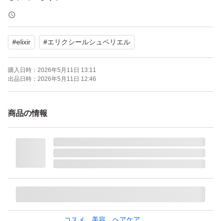
エイジングケアとして、目もと口もとのシワに深く効く薬
用リンクルクリームです。
#
elixir
#
エリクシールシュペリエル
購入日時：
2026年5月11日 13:11
出品日時：
2026年5月11日 12:46
商品の情報
コスメ、美容、ヘアケア