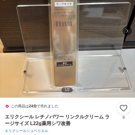
1
/
2
この商品は
24分
で売れました
い
エリクシール レチノパワー リンクルクリーム ラ
0
ージサイズ L22g薬用シワ改善
エリクシールシュペリエル