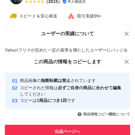
（
2615
）
本人確認済
スピード＆安心発送
取引実績99+
ユーザーの実績について
価格の相談
商品への質問
商品への質問からの値下げ交渉、不適切なカテゴリ変更依頼は禁止です
Yahoo!フリマが定めた一定の基準を満たしたユーザーにバッジを
付与しています
この商品をみている人にオススメ
この商品の情報をコピーします
安心取引出品者
最大10%対象
最大10%対象
最大10%対象
Yahoo!フリマの基準をクリアした安
安心取引出品者
商品画像の
無断転載は禁止
されています
心・安全なユーザーです
コピーされた情報は
必ずご自身の商品に合わせて編集
取引実績
してください
コピーは
1商品につき1回
です
このユーザーはYahoo!フリマの取
取引実績◯+
いいね！
いいね！
4,500
円
4,000
円
4,500
円
引を完了させた実績があります
商品情報コピー機能について
最大10%対象
このユーザーは他フリマサービス
他フリマ実績◯+
出品ページへ
での取引実績があります