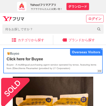
ログイン
カテゴリから探す
ブランドから探す
Overseas Visitors
Click here for Buyee
Buyee - A multilingual purchasing agent service operated by tenso, featuring items
from JDirectItems Fleamarket (provided by LY Corporation)