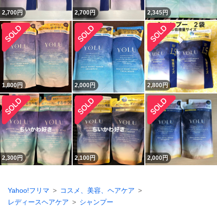
2,700
円
2,700
円
2,345
円
1,800
円
2,000
円
2,800
円
2,300
円
2,100
円
2,000
円
Yahoo!フリマ
コスメ、美容、ヘアケア
レディースヘアケア
シャンプー