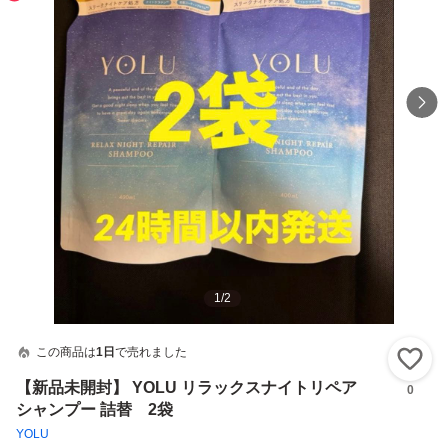
1
/
2
この商品は
1日
で売れました
い
【新品未開封】 YOLU リラックスナイトリペア
0
シャンプー 詰替 2袋
YOLU