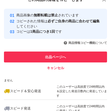
安心取引出品者
最大10%対象
最大10%対象
最大10%対象
Yahoo!フリマの基準をクリアした安
安心取引出品者
商品画像の
無断転載は禁止
されています
心・安全なユーザーです
コピーされた情報は
必ずご自身の商品に合わせて編集
取引実績
してください
コピーは
1商品につき1回
です
このユーザーはYahoo!フリマの取
取引実績◯+
いいね！
いいね！
1,800
円
1,800
円
1,800
円
引を完了させた実績があります
商品情報コピー機能について
最大10%対象
このユーザーは他フリマサービス
他フリマ実績◯+
出品ページへ
での取引実績があります
キャンセル
スピード&安心発送
いいね！
いいね！
1,800
※このバッジは実績に基づく表示であり、発送を保証しているものではあり
円
1,800
円
2,200
円
ません
最大10%対象
このユーザーは高頻度で24時間以内
スピード＆安心発送
＆設定した発送日数内に発送していま
す
このユーザーは高頻度で24時間以内
スピード発送
に発送しています