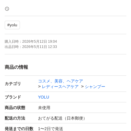
※お値下げ不可、即購入大歓迎です！
#
yolu
※ゆうパケットポストにて発送予定です。
配送用ビニール袋もしくはゆうパケットポスト専用箱にい
購入日時：
2026年5月12日 19:04
れ、梱包いたします。
出品日時：
2026年5月11日 12:33
配送中のトラブルに関しましては、責任を負うことはでき
ません。ご了承下さいませ。
商品の情報
コスメ、美容、ヘアケア
※商品のパッケージに細かな傷などある場合がございま
カテゴリ
レディースヘアケア
シャンプー
す。神経質な方はご遠慮下さい。
ブランド
YOLU
商品の状態
未使用
シャンプー
配送の方法
おてがる配送（日本郵便）
トリートメント
発送までの日数
1〜2日で発送
詰め替え 詰替 詰替え