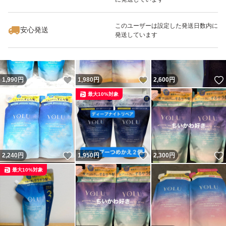
いいね！
いいね！
1,950
円
2,050
円
2,240
円
最大10%対象
このユーザーは設定した発送日数内に
安心発送
発送しています
いいね！
いいね！
1,990
円
1,980
円
2,600
円
最大10%対象
いいね！
いいね！
2,240
円
1,950
円
2,300
円
最大10%対象