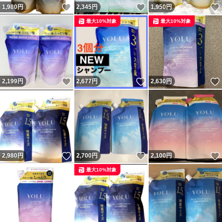
いいね！
いいね！
1,980
円
2,345
円
1,950
円
最大10%対象
最大10%対象
いいね！
いいね！
2,199
円
2,677
円
2,630
円
いいね！
いいね！
2,980
円
2,700
円
2,100
円
最大10%対象