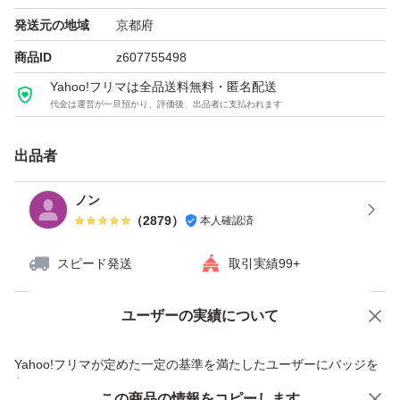
発送元の地域
京都府
商品ID
z607755498
Yahoo!フリマは全品送料無料・匿名配送
代金は運営が一旦預かり、評価後、出品者に支払われます
出品者
ノン
（
2879
）
本人確認済
スピード発送
取引実績99+
ユーザーの実績について
価格の相談
商品への質問
商品への質問からの値下げ交渉、不適切なカテゴリ変更依頼は禁止です
Yahoo!フリマが定めた一定の基準を満たしたユーザーにバッジを
付与しています
この商品をみている人にオススメ
この商品の情報をコピーします