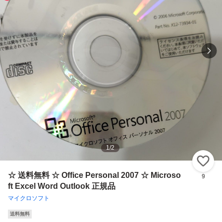
1
/
2
い
☆ 送料無料 ☆ Office Personal 2007 ☆ Microso
9
ft Excel Word Outlook 正規品
マイクロソフト
送料無料