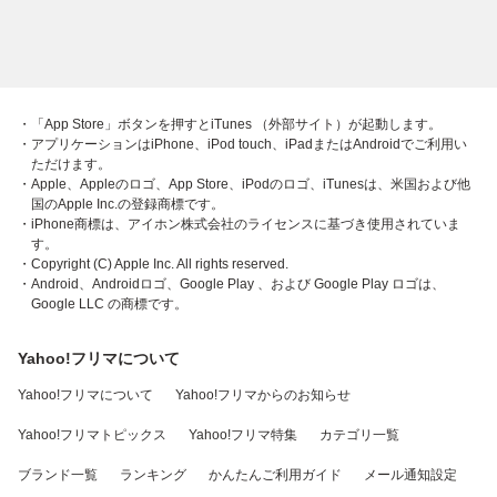
・「App Store」ボタンを押すとiTunes （外部サイト）が起動します。
・アプリケーションはiPhone、iPod touch、iPadまたはAndroidでご利用い
ただけます。
・Apple、Appleのロゴ、App Store、iPodのロゴ、iTunesは、米国および他
国のApple Inc.の登録商標です。
・iPhone商標は、アイホン株式会社のライセンスに基づき使用されていま
す。
・Copyright (C) Apple Inc. All rights reserved.
・Android、Androidロゴ、Google Play 、および Google Play ロゴは、
Google LLC の商標です。
Yahoo!フリマについて
Yahoo!フリマについて
Yahoo!フリマからのお知らせ
Yahoo!フリマトピックス
Yahoo!フリマ特集
カテゴリ一覧
ブランド一覧
ランキング
かんたんご利用ガイド
メール通知設定