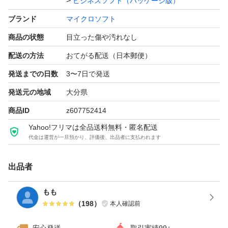
ビジネスソフト（パッケージ版）
ブランド
マイクロソフト
商品の状態
目立った傷や汚れなし
配送の方法
おてがる配送（日本郵便）
発送までの日数
3〜7日で発送
発送元の地域
大分県
商品ID
z607752414
Yahoo!フリマは全品送料無料・匿名配送
代金は運営が一旦預かり、評価後、出品者に支払われます
出品者
もも
（
198
）
本人確認前