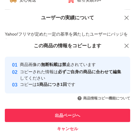
安心発送
取引実績99+
ユーザーの実績について
価格の相談
商品への質問
商品への質問からの値下げ交渉、不適切なカテゴリ変更依頼は禁止です
Yahoo!フリマが定めた一定の基準を満たしたユーザーにバッジを
付与しています
この商品をみている人にオススメ
この商品の情報をコピーします
安心取引出品者
最大10%対象
最大10%対象
Yahoo!フリマの基準をクリアした安
安心取引出品者
商品画像の
無断転載は禁止
されています
心・安全なユーザーです
コピーされた情報は
必ずご自身の商品に合わせて編集
取引実績
してください
コピーは
1商品につき1回
です
このユーザーはYahoo!フリマの取
取引実績◯+
いいね！
いいね！
1,199
円
3,333
円
1,000
円
引を完了させた実績があります
商品情報コピー機能について
このユーザーは他フリマサービス
他フリマ実績◯+
出品ページへ
での取引実績があります
キャンセル
スピード&安心発送