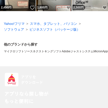
いいね！
いいね！
2,450
円
1,800
円
2,500
円
Yahoo!フリマ
スマホ、タブレット、パソコン
ソフトウェア
ビジネスソフト（パッケージ版）
他のブランドから探す
マイクロソフト
ソースネクスト
キングソフト
Adobe
ジャストシステム
Micron
App