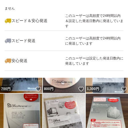
いいね！
いいね！
559
※このバッジは実績に基づく表示であり、発送を保証しているものではあり
円
1,500
円
960
円
ません
最大10%対象
このユーザーは高頻度で24時間以内
スピード＆安心発送
＆設定した発送日数内に発送していま
す
このユーザーは高頻度で24時間以内
スピード発送
に発送しています
いいね！
いいね！
700
円
450
円
1,300
円
このユーザーは設定した発送日数内に
安心発送
発送しています
いいね！
いいね！
700
円
800
円
1,300
円