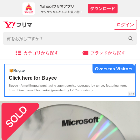
ログイン
カテゴリから探す
ブランドから探す
Overseas Visitors
Click here for Buyee
Buyee - A multilingual purchasing agent service operated by tenso, featuring items
from JDirectItems Fleamarket (provided by LY Corporation)