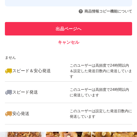
このユーザーはYahoo!フリマの取
取引実績◯+
いいね！
いいね！
1,680
円
1,580
円
1,499
円
引を完了させた実績があります
商品情報コピー機能について
最大10%対象
最大10%対象
最大10%対象
このユーザーは他フリマサービス
他フリマ実績◯+
出品ページへ
での取引実績があります
キャンセル
スピード&安心発送
いいね！
いいね！
2,380
※このバッジは実績に基づく表示であり、発送を保証しているものではあり
円
2,080
円
1,380
円
ません
最大10%対象
最大10%対象
このユーザーは高頻度で24時間以内
スピード＆安心発送
＆設定した発送日数内に発送していま
す
このユーザーは高頻度で24時間以内
スピード発送
に発送しています
いいね！
いいね！
1,380
円
1,580
円
1,650
円
最大10%対象
このユーザーは設定した発送日数内に
安心発送
発送しています