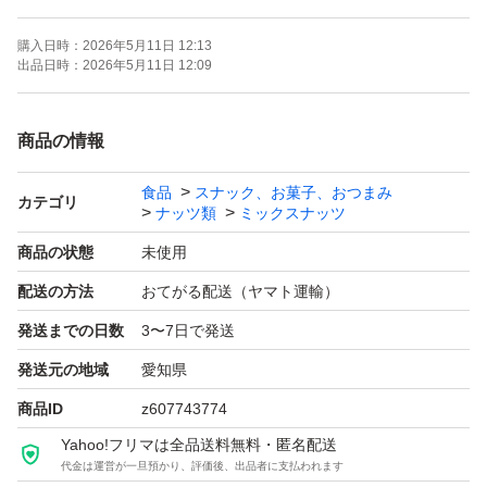
ご注文より約150日
購入日時：
2026年5月11日 12:13
(画像の賞味期限はサンプルになります。ご注文を受けて
出品日時：
2026年5月11日 12:09
から製造します！)
商品の情報
《コメント》
食品
スナック、お菓子、おつまみ
アメリカ産ノンパレル種の素焼きアーモンド、アメリカ産
カテゴリ
ナッツ類
ミックスナッツ
の生くるみの2種ミックスナッツです♪
商品の状態
未使用
配送の方法
おてがる配送（ヤマト運輸）
3種ミックスナッツのカシューナッツはいらないから、く
発送までの日数
3〜7日で発送
るみやアーモンドをいっぱい食べたいあなたに(^^)
発送元の地域
愛知県
★全てご注文いただいてから袋詰いたしますので、新鮮な
商品ID
z607743774
ナッツをお届けいたします^ - ^
Yahoo!フリマは全品送料無料・匿名配送
代金は運営が一旦預かり、評価後、出品者に支払われます
★チャック付き袋でのお届けですので、保存にも便利！