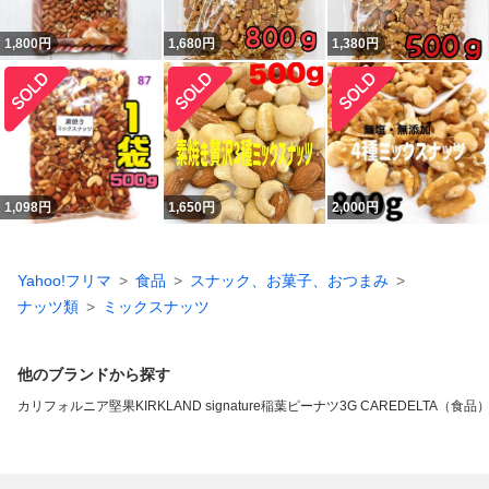
1,800
円
1,680
円
1,380
円
1,098
円
1,650
円
2,000
円
Yahoo!フリマ
食品
スナック、お菓子、おつまみ
ナッツ類
ミックスナッツ
他のブランドから探す
カリフォルニア堅果
KIRKLAND signature
稲葉ピーナツ
3G CARE
DELTA（食品