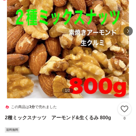
1
/
2
この商品は
3分
で売れました
い
2種ミックスナッツ アーモンド&生くるみ 800g
0
送料無料