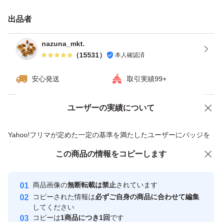
★ドライフルーツとナッツのミックスは発送日の袋詰めで
出品者
もナッツがしけてしまう可能性がございます。ご理解・ご
了承下さい。
nazuna_mkt.
（
15531
）
本人確認済
種類ミックスナッツ
安心発送
取引実績99+
ユーザーの実績について
価格の相談
商品への質問
商品への質問からの値下げ交渉、不適切なカテゴリ変更依頼は禁止です
Yahoo!フリマが定めた一定の基準を満たしたユーザーにバッジを
付与しています
この商品をみている人にオススメ
この商品の情報をコピーします
安心取引出品者
最大10%対象
最大10%対象
最大10%対象
Yahoo!フリマの基準をクリアした安
安心取引出品者
商品画像の
無断転載は禁止
されています
心・安全なユーザーです
コピーされた情報は
必ずご自身の商品に合わせて編集
取引実績
してください
コピーは
1商品につき1回
です