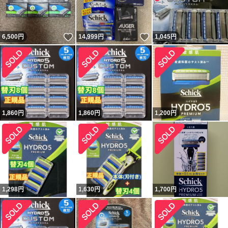
いいね！
いいね！
6,500
円
14,999
円
1,045
円
1,860
円
1,860
円
1,200
円
1,298
円
1,630
円
1,700
円