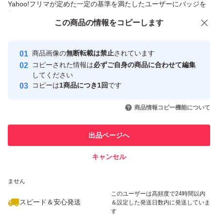
Yahoo!フリマが定めた一定の基準を満たしたユーザーにバッジを
付与しています
この商品をみている人にオススメ
この商品の情報をコピーします
安心取引出品者
最大10%対象
Yahoo!フリマの基準をクリアした安
安心取引出品者
商品画像の
無断転載は禁止
されています
心・安全なユーザーです
コピーされた情報は
必ずご自身の商品に合わせて編集
取引実績
してください
コピーは
1商品につき1回
です
このユーザーはYahoo!フリマの取
取引実績◯+
いいね！
いいね！
1,050
円
1,330
円
1,860
円
引を完了させた実績があります
商品情報コピー機能について
最大10%対象
最大10%対象
このユーザーは他フリマサービス
他フリマ実績◯+
出品ページへ
での取引実績があります
キャンセル
スピード&安心発送
いいね！
いいね！
1,298
※このバッジは実績に基づく表示であり、発送を保証しているものではあり
円
1,630
円
1,999
円
ません
最大10%対象
このユーザーは高頻度で24時間以内
スピード＆安心発送
＆設定した発送日数内に発送していま
す