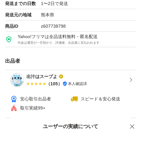
発送までの日数
1〜2日で発送
発送元の地域
熊本県
商品ID
z607738798
Yahoo!フリマは全品送料無料・匿名配送
代金は運営が一旦預かり、評価後、出品者に支払われます
出品者
出汁はスープよ
（
105
）
本人確認済
安心取引出品者
スピード＆安心発送
取引実績99+
ユーザーの実績について
価格の相談
商品への質問
商品への質問からの値下げ交渉、不適切なカテゴリ変更依頼は禁止です