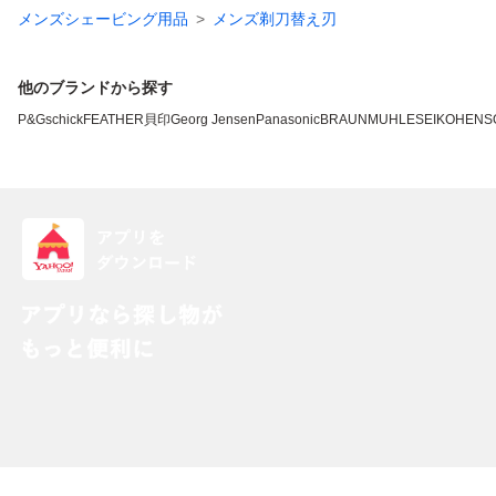
メンズシェービング用品
メンズ剃刀替え刃
他のブランドから探す
P&G
schick
FEATHER
貝印
Georg Jensen
Panasonic
BRAUN
MUHLE
SEIKO
HENS