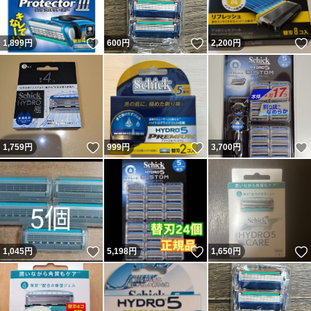
いいね！
いいね！
1,899
円
600
円
2,200
円
いいね！
いいね！
1,759
円
999
円
3,700
円
いいね！
いいね！
1,045
円
5,198
円
1,650
円