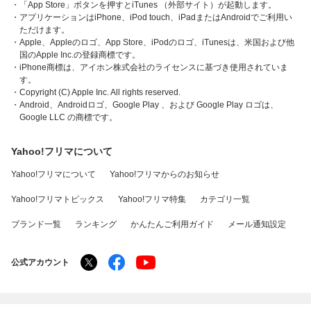
・「App Store」ボタンを押すとiTunes （外部サイト）が起動します。
・アプリケーションはiPhone、iPod touch、iPadまたはAndroidでご利用い
ただけます。
・Apple、Appleのロゴ、App Store、iPodのロゴ、iTunesは、米国および他
国のApple Inc.の登録商標です。
・iPhone商標は、アイホン株式会社のライセンスに基づき使用されていま
す。
・Copyright (C) Apple Inc. All rights reserved.
・Android、Androidロゴ、Google Play 、および Google Play ロゴは、
Google LLC の商標です。
Yahoo!フリマについて
Yahoo!フリマについて
Yahoo!フリマからのお知らせ
Yahoo!フリマトピックス
Yahoo!フリマ特集
カテゴリ一覧
ブランド一覧
ランキング
かんたんご利用ガイド
メール通知設定
公式アカウント