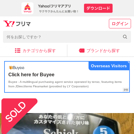
ログイン
カテゴリから探す
ブランドから探す
Overseas Visitors
Click here for Buyee
Buyee - A multilingual purchasing agent service operated by tenso, featuring items
from JDirectItems Fleamarket (provided by LY Corporation)