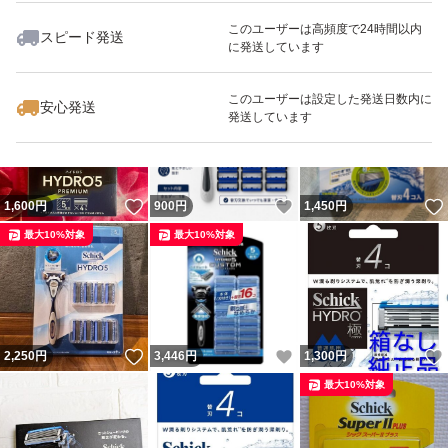
このユーザーは高頻度で24時間以内
スピード発送
に発送しています
いいね！
いいね！
1,948
円
2,698
円
1,045
円
このユーザーは設定した発送日数内に
安心発送
発送しています
いいね！
いいね！
1,600
円
900
円
1,450
円
最大10%対象
最大10%対象
いいね！
いいね！
2,250
円
3,446
円
1,300
円
最大10%対象