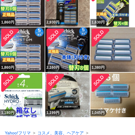
1,860
円
2,930
円
1,630
円
1,860
円
2,160
円
1,380
円
1,180
円
1,199
円
1,045
円
Yahoo!フリマ
コスメ、美容、ヘアケア