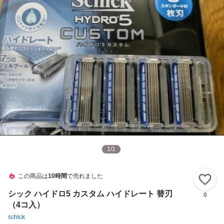
1
/
1
この商品は
10時間
で売れました
い
シック ハイドロ5 カスタム ハイドレート 替刃
0
（4コ入）
schick