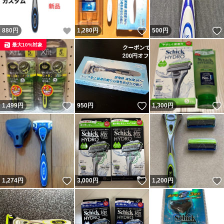
いいね！
いいね！
880
円
1,280
円
500
円
最大10%対象
いいね！
いいね！
1,499
円
950
円
1,300
円
いいね！
いいね！
1,274
円
3,000
円
1,200
円