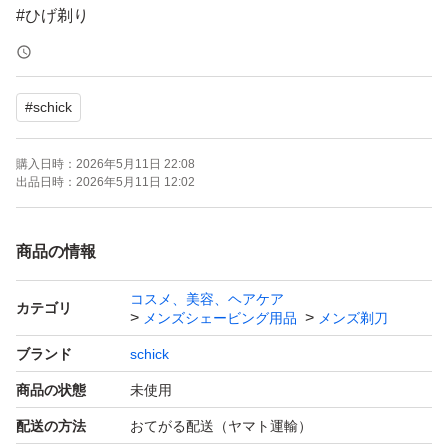
#ひげ剃り
#ひげそり
#Schick
#
schick
#メンズ
#男性
購入日時：
2026年5月11日 22:08
#顔そり
出品日時：
2026年5月11日 12:02
#顔剃り
#sick
商品の情報
#ジレット
コスメ、美容、ヘアケア
#フュージョン
カテゴリ
メンズシェービング用品
メンズ剃刀
ブランド
schick
商品の状態
未使用
配送の方法
おてがる配送（ヤマト運輸）