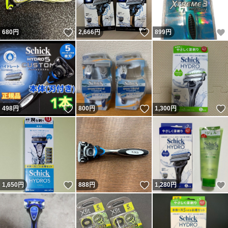
いいね！
いいね！
680
円
2,666
円
899
円
いいね！
いいね！
498
円
800
円
1,300
円
いいね！
いいね！
1,650
円
888
円
1,280
円