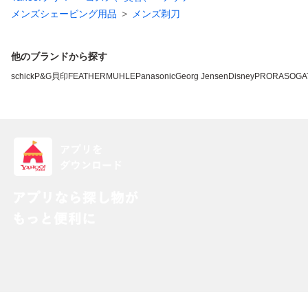
メンズシェービング用品
メンズ剃刀
他のブランドから探す
schick
P&G
貝印
FEATHER
MUHLE
Panasonic
Georg Jensen
Disney
PRORASO
GA