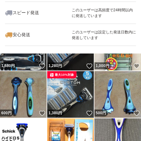
このユーザーは高頻度で24時間以内
スピード発送
に発送しています
いいね！
いいね！
1,280
円
798
円
500
円
最大10%対象
最大10%対象
最大10%対象
このユーザーは設定した発送日数内に
安心発送
発送しています
いいね！
いいね！
1,580
円
1,280
円
1,000
円
最大10%対象
いいね！
いいね！
600
円
1,380
円
500
円