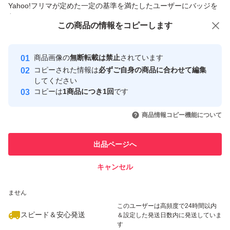
Yahoo!フリマが定めた一定の基準を満たしたユーザーにバッジを
付与しています
この商品をみている人にオススメ
この商品の情報をコピーします
安心取引出品者
最大10%対象
最大10%対象
最大10%対象
Yahoo!フリマの基準をクリアした安
安心取引出品者
商品画像の
無断転載は禁止
されています
心・安全なユーザーです
コピーされた情報は
必ずご自身の商品に合わせて編集
取引実績
してください
コピーは
1商品につき1回
です
このユーザーはYahoo!フリマの取
取引実績◯+
いいね！
いいね！
990
円
500
円
500
円
引を完了させた実績があります
商品情報コピー機能について
最大10%対象
最大10%対象
このユーザーは他フリマサービス
他フリマ実績◯+
出品ページへ
での取引実績があります
キャンセル
スピード&安心発送
いいね！
いいね！
1,250
※このバッジは実績に基づく表示であり、発送を保証しているものではあり
円
880
円
520
円
ません
最大10%対象
このユーザーは高頻度で24時間以内
スピード＆安心発送
＆設定した発送日数内に発送していま
す