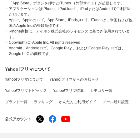
・「App Store」ボタンを押すとiTunes （外部サイト）が起動します。
・アプリケーションはiPhone、iPod touch、iPadまたはAndroidでご利用い
ただけます。
・Apple、Appleのロゴ、App Store、iPodのロゴ、iTunesは、米国および他
国のApple Inc.の登録商標です。
・iPhone商標は、アイホン株式会社のライセンスに基づき使用されていま
す。
・Copyright (C) Apple Inc. All rights reserved.
・Android、Androidロゴ、Google Play 、および Google Play ロゴは、
Google LLC の商標です。
Yahoo!フリマについて
Yahoo!フリマについて
Yahoo!フリマからのお知らせ
Yahoo!フリマトピックス
Yahoo!フリマ特集
カテゴリ一覧
ブランド一覧
ランキング
かんたんご利用ガイド
メール通知設定
公式アカウント