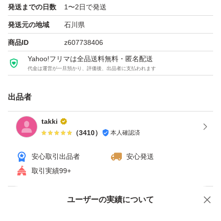
発送までの日数
1〜2日で発送
発送元の地域
石川県
商品ID
z607738406
Yahoo!フリマは全品送料無料・匿名配送
代金は運営が一旦預かり、評価後、出品者に支払われます
出品者
takki
（
3410
）
本人確認済
安心取引出品者
安心発送
取引実績99+
ユーザーの実績について
価格の相談
商品への質問
商品への質問からの値下げ交渉、不適切なカテゴリ変更依頼は禁止です