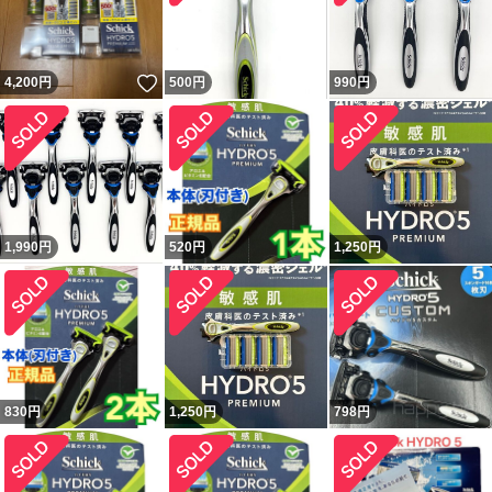
いいね！
4,200
円
500
円
990
円
1,990
円
520
円
1,250
円
830
円
1,250
円
798
円