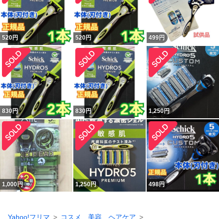
520
円
520
円
499
円
830
円
830
円
1,250
円
1,000
円
1,250
円
498
円
Yahoo!フリマ
コスメ、美容、ヘアケア