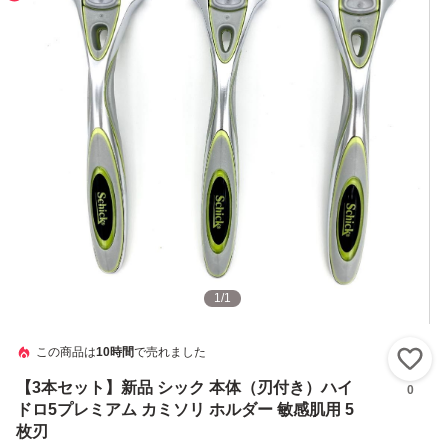
1
/
1
この商品は
10時間
で売れました
い
【3本セット】新品 シック 本体（刃付き）ハイ
0
ドロ5プレミアム カミソリ ホルダー 敏感肌用 5
枚刃