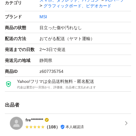
スマホ、タブレット、パソコン
PCパーツ
カテゴリ
グラフィックボード、ビデオカード
ブランド
MSI
商品の状態
目立った傷や汚れなし
配送の方法
おてがる配送（ヤマト運輸）
発送までの日数
2〜3日で発送
発送元の地域
静岡県
商品ID
z607735754
Yahoo!フリマは全品送料無料・匿名配送
代金は運営が一旦預かり、評価後、出品者に支払われます
出品者
fre********
（
108
）
本人確認済