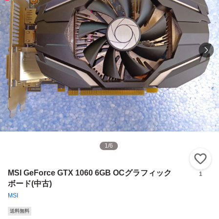
1
/
6
い
MSI GeForce GTX 1060 6GB OCグラフィック
1
ボード(中古)
MSI
送料無料