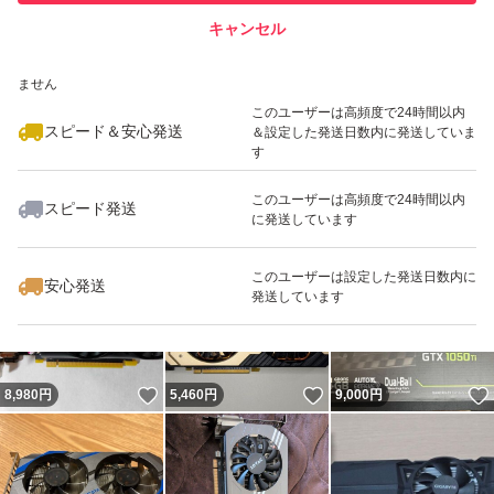
キャンセル
スピード&安心発送
いいね！
いいね！
8,000
※このバッジは実績に基づく表示であり、発送を保証しているものではあり
円
5,500
円
6,600
円
ません
最大10%対象
このユーザーは高頻度で24時間以内
スピード＆安心発送
＆設定した発送日数内に発送していま
す
このユーザーは高頻度で24時間以内
スピード発送
に発送しています
いいね！
いいね！
9,500
円
9,509
円
5,900
円
このユーザーは設定した発送日数内に
安心発送
発送しています
いいね！
いいね！
8,980
円
5,460
円
9,000
円