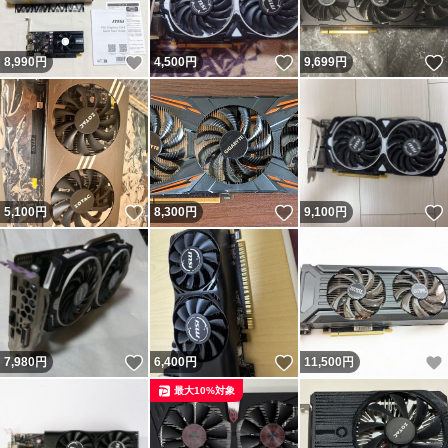
いいね！
いいね！
8,990
円
4,500
円
9,699
円
いいね！
いいね！
5,100
円
8,300
円
9,100
円
いいね！
いいね！
7,980
円
6,400
円
11,500
円
最大10%対象