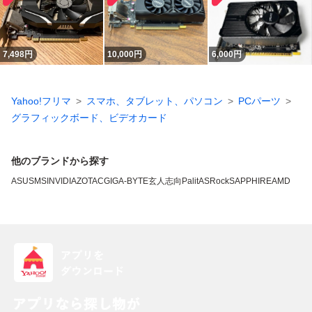
7,498
円
10,000
円
6,000
円
Yahoo!フリマ
スマホ、タブレット、パソコン
PCパーツ
グラフィックボード、ビデオカード
他のブランドから探す
ASUS
MSI
NVIDIA
ZOTAC
GIGA-BYTE
玄人志向
Palit
ASRock
SAPPHIRE
AMD