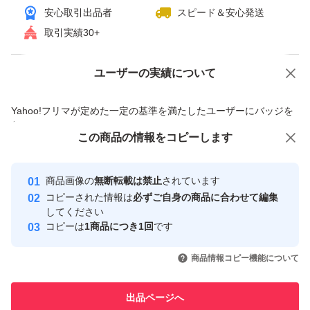
安心取引出品者
スピード＆安心発送
取引実績30+
ユーザーの実績について
価格の相談
商品への質問
商品への質問からの値下げ交渉、不適切なカテゴリ変更依頼は禁止です
Yahoo!フリマが定めた一定の基準を満たしたユーザーにバッジを
付与しています
この商品をみている人にオススメ
この商品の情報をコピーします
安心取引出品者
最大10%対象
Yahoo!フリマの基準をクリアした安
安心取引出品者
商品画像の
無断転載は禁止
されています
心・安全なユーザーです
コピーされた情報は
必ずご自身の商品に合わせて編集
取引実績
してください
コピーは
1商品につき1回
です
このユーザーはYahoo!フリマの取
取引実績◯+
いいね！
いいね！
7,000
円
6,400
円
7,800
円
引を完了させた実績があります
商品情報コピー機能について
最大10%対象
このユーザーは他フリマサービス
他フリマ実績◯+
出品ページへ
での取引実績があります