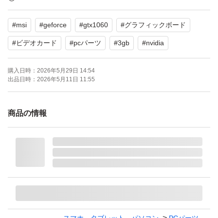
【商品の状態】目立った傷や汚れなし(冷却ファンおよび
#
msi
#
geforce
#
gtx1060
#
グラフィックボード
ヒートシンクをクリーニング済み)
#
ビデオカード
#
pcパーツ
#
3gb
#
nvidia
当方使用環境
購入日時：
2026年5月29日 14:54
OS Win11 HOME 64ビット
出品日時：
2026年5月11日 11:55
CPU i7−8700 3,2GHz
メモリ 32GB
商品の情報
●お持ちのPCとの相性による動作不良は保証出来ません
●すり替え防止のため返品不可