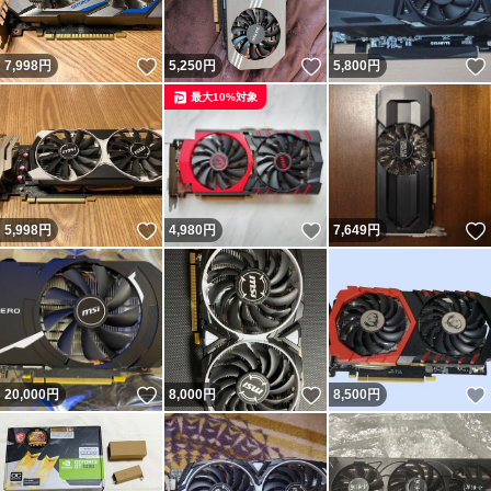
いいね！
いいね！
7,998
円
5,250
円
5,800
円
最大10%対象
いいね！
いいね！
5,998
円
4,980
円
7,649
円
いいね！
いいね！
20,000
円
8,000
円
8,500
円