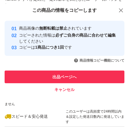
付与しています
この商品をみている人にオススメ
この商品の情報をコピーします
安心取引出品者
最大10%対象
Yahoo!フリマの基準をクリアした安
安心取引出品者
商品画像の
無断転載は禁止
されています
心・安全なユーザーです
コピーされた情報は
必ずご自身の商品に合わせて編集
取引実績
してください
コピーは
1商品につき1回
です
このユーザーはYahoo!フリマの取
取引実績◯+
いいね！
いいね！
2,700
円
4,400
円
2,550
円
引を完了させた実績があります
商品情報コピー機能について
最大10%対象
このユーザーは他フリマサービス
他フリマ実績◯+
出品ページへ
での取引実績があります
キャンセル
スピード&安心発送
いいね！
いいね！
2,600
※このバッジは実績に基づく表示であり、発送を保証しているものではあり
円
5,200
円
4,000
円
ません
このユーザーは高頻度で24時間以内
スピード＆安心発送
＆設定した発送日数内に発送していま
す