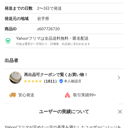
発送までの日数
2〜3日で発送
発送元の地域
岩手県
商品ID
z607726720
Yahoo!フリマは全品送料無料・匿名配送
代金は運営が一旦預かり、評価後、出品者に支払われます
出品者
再出品可クーポンで賢くお買い物！
（
1811
）
本人確認済
安心発送
取引実績99+
ユーザーの実績について
価格の相談
商品への質問
商品への質問からの値下げ交渉、不適切なカテゴリ変更依頼は禁止です
Yahoo!フリマが定めた一定の基準を満たしたユーザーにバッジを