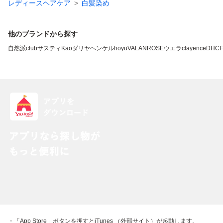
レディースヘアケア
白髪染め
他のブランドから探す
自然派clubサスティ
Kao
ダリヤ
ヘンケル
hoyu
VALANROSE
ウエラ
clayence
DHC
・「App Store」ボタンを押すとiTunes （外部サイト）が起動します。