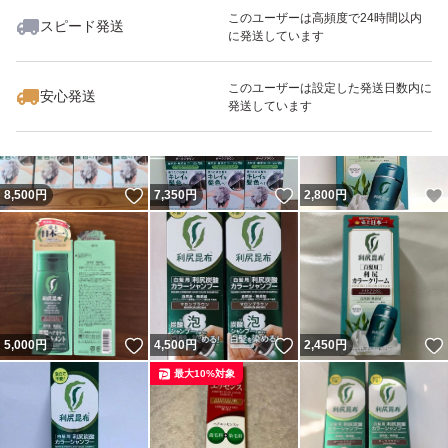
このユーザーは高頻度で24時間以内
スピード発送
に発送しています
いいね！
いいね！
2,600
円
5,200
円
4,400
円
最大10%対象
このユーザーは設定した発送日数内に
安心発送
発送しています
いいね！
いいね！
8,500
円
7,350
円
2,800
円
いいね！
いいね！
5,000
円
4,500
円
2,450
円
最大10%対象