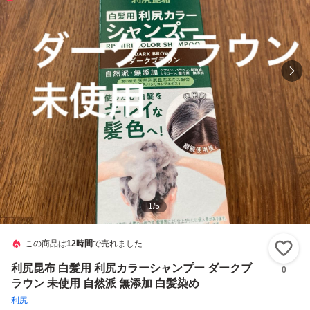
1
/
5
この商品は
12時間
で売れました
い
利尻昆布 白髪用 利尻カラーシャンプー ダークブ
0
ラウン 未使用 自然派 無添加 白髪染め
利尻