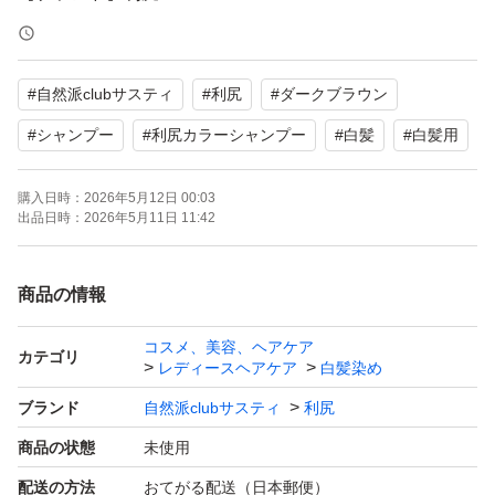
【商品名】利尻カラーシャンプー
【カラー】ダークブラウン
#
自然派clubサスティ
#
利尻
#
ダークブラウン
【商品の状態】未使用
【特徴】自然派・無添加、潤い成分（天然利尻昆布エキス
#
シャンプー
#
利尻カラーシャンプー
#
白髪
#
白髪用
配合）
購入日時：
2026年5月12日 00:03
箱から出してポスト投函です。
出品日時：
2026年5月11日 11:42
よろしくお願いいたします。
商品の情報
コスメ、美容、ヘアケア
カテゴリ
レディースヘアケア
白髪染め
ブランド
自然派clubサスティ
利尻
商品の状態
未使用
配送の方法
おてがる配送（日本郵便）