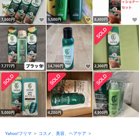
いいね！
いいね！
7,500
円
5,500
円
8,400
円
いいね！
いいね！
7,777
円
14,700
円
2,300
円
5,000
円
4,200
円
4,900
円
Yahoo!フリマ
コスメ、美容、ヘアケア