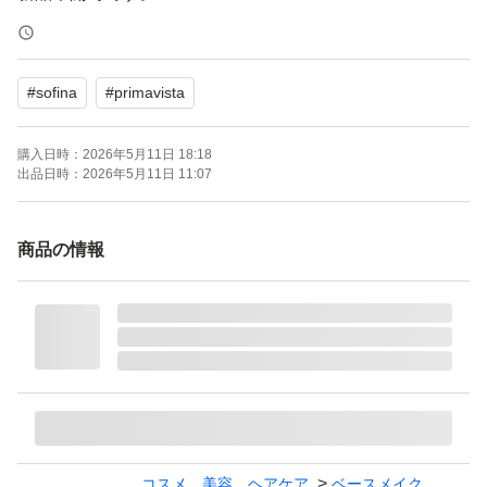
【ブランド】Primavista
#
sofina
#
primavista
【商品名】パウダーファンデーション
【カラー】オークル05
購入日時：
2026年5月11日 18:18
【SPF】SPF16
出品日時：
2026年5月11日 11:07
【PA】PA+++
商品の情報
よろしくお願いいたします。
プリマヴィスタ パウダーファンデーション オークル05 レ
フィル
ブランド：SOFINA Primavista
日本郵便のポスト投函による配送予定です。
コスメ、美容、ヘアケア
ベースメイク