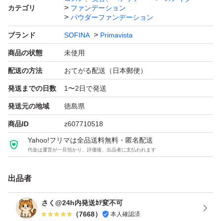
カテゴリ
ファンデーション
未開封未使用ですが、自宅保管のため、神経質な方はご遠
パウダーファンデーション
慮ください。
ブランド
SOFINA
Primavista
商品の状態
未使用
よろしくお願いします。
配送の方法
おてがる配送（日本郵便）
発送までの日数
1〜2日で発送
プリマヴィスタ ブライトチャージ パウダー レフィル オー
発送元の地域
徳島県
クル05
ブランド：SOFINA Primavista
商品ID
z607710518
本体/詰め替え：詰め替え
Yahoo!フリマは全品送料無料・匿名配送
代金は運営が一旦預かり、評価後、出品者に支払われます
ベースメイク特徴：カバー力 UVカット フィット感
ベースメイクお悩み：目のくま
出品者
特徴：アレルギーテスト済 無香料
PA：PA+++
さく@24h内発送ｶﾃ変不可
（
7668
）
本人確認済
SPF：16.0 SPF