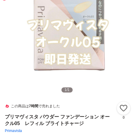
1
/
1
この商品は
7時間
で売れました
い
プリマヴィスタ パウダー ファンデーション オー
0
クル05 レフィル ブライトチャージ
Primavista