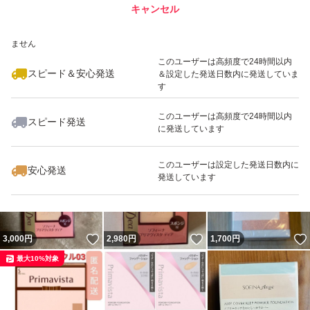
キャンセル
スピード&安心発送
いいね！
いいね！
2,660
※このバッジは実績に基づく表示であり、発送を保証しているものではあり
円
2,620
円
2,600
円
ません
このユーザーは高頻度で24時間以内
スピード＆安心発送
＆設定した発送日数内に発送していま
す
このユーザーは高頻度で24時間以内
スピード発送
に発送しています
いいね！
いいね！
2,640
円
2,220
円
5,070
円
最大10%対象
このユーザーは設定した発送日数内に
安心発送
発送しています
いいね！
いいね！
3,000
円
2,980
円
1,700
円
最大10%対象