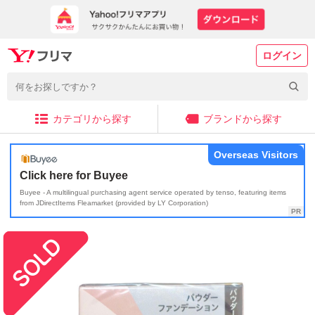
ログイン
カテゴリから探す
ブランドから探す
Overseas Visitors
Click here for Buyee
Buyee - A multilingual purchasing agent service operated by tenso, featuring items
from JDirectItems Fleamarket (provided by LY Corporation)