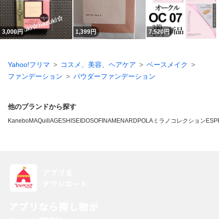
3,000
円
1,399
円
7,520
円
Yahoo!フリマ
コスメ、美容、ヘアケア
ベースメイク
ファンデーション
パウダーファンデーション
他のブランドから探す
Kanebo
MAQuillAGE
SHISEIDO
SOFINA
MENARD
POLA
ミラノコレクション
ESP