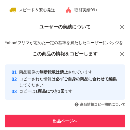
スピード＆安心発送
取引実績99+
ユーザーの実績について
価格の相談
商品への質問
商品への質問からの値下げ交渉、不適切なカテゴリ変更依頼は禁止です
Yahoo!フリマが定めた一定の基準を満たしたユーザーにバッジを
付与しています
この商品をみている人にオススメ
この商品の情報をコピーします
安心取引出品者
最大10%対象
最大10%対象
最大10%対象
Yahoo!フリマの基準をクリアした安
安心取引出品者
商品画像の
無断転載は禁止
されています
心・安全なユーザーです
コピーされた情報は
必ずご自身の商品に合わせて編集
取引実績
してください
コピーは
1商品につき1回
です
このユーザーはYahoo!フリマの取
取引実績◯+
いいね！
いいね！
2,550
円
2,650
円
2,650
円
引を完了させた実績があります
商品情報コピー機能について
このユーザーは他フリマサービス
他フリマ実績◯+
出品ページへ
での取引実績があります