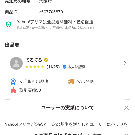
発送元の地域
大阪府
商品ID
z607708870
Yahoo!フリマは全品送料無料・匿名配送
代金は運営が一旦預かり、評価後、出品者に支払われます
出品者
てるてる
（
1625
）
本人確認済
安心取引出品者
安心発送
取引実績99+
ユーザーの実績について
価格の相談
商品への質問
商品への質問からの値下げ交渉、不適切なカテゴリ変更依頼は禁止です
Yahoo!フリマが定めた一定の基準を満たしたユーザーにバッジを
付与しています