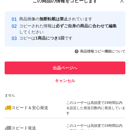
この商品をみている人にオススメ
この商品の情報をコピーします
安心取引出品者
最大10%対象
Yahoo!フリマの基準をクリアした安
安心取引出品者
商品画像の
無断転載は禁止
されています
心・安全なユーザーです
コピーされた情報は
必ずご自身の商品に合わせて編集
取引実績
してください
コピーは
1商品につき1回
です
このユーザーはYahoo!フリマの取
取引実績◯+
いいね！
いいね！
2,999
円
1,690
円
2,999
円
引を完了させた実績があります
商品情報コピー機能について
最大10%対象
このユーザーは他フリマサービス
他フリマ実績◯+
出品ページへ
での取引実績があります
キャンセル
スピード&安心発送
いいね！
いいね！
2,999
※このバッジは実績に基づく表示であり、発送を保証しているものではあり
円
1,850
円
2,999
円
ません
このユーザーは高頻度で24時間以内
スピード＆安心発送
＆設定した発送日数内に発送していま
す
このユーザーは高頻度で24時間以内
スピード発送