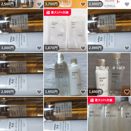
いいね！
いいね！
2,500
円
3,700
円
2,999
円
最大10%対象
いいね！
いいね！
3,000
円
1,870
円
2,999
円
いいね！
いいね！
2,999
円
1,950
円
1,690
円
最大10%対象