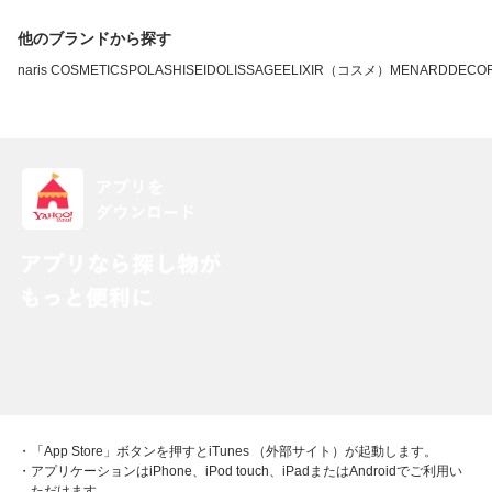
他のブランドから探す
naris COSMETICS
POLA
SHISEIDO
LISSAGE
ELIXIR（コスメ）
MENARD
DECO
・「App Store」ボタンを押すとiTunes （外部サイト）が起動します。
・アプリケーションはiPhone、iPod touch、iPadまたはAndroidでご利用い
ただけます。