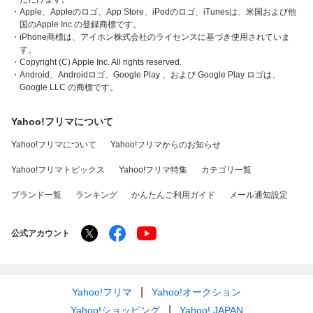
・Apple、Appleのロゴ、App Store、iPodのロゴ、iTunesは、米国および他
国のApple Inc.の登録商標です。
・iPhone商標は、アイホン株式会社のライセンスに基づき使用されていま
す。
・Copyright (C) Apple Inc. All rights reserved.
・Android、Androidロゴ、Google Play 、および Google Play ロゴは、
Google LLC の商標です。
Yahoo!フリマについて
Yahoo!フリマについて
Yahoo!フリマからのお知らせ
Yahoo!フリマトピックス
Yahoo!フリマ特集
カテゴリ一覧
ブランド一覧
ランキング
かんたんご利用ガイド
メール通知設定
公式アカウント
Yahoo!フリマ
Yahoo!オークション
Yahoo!ショッピング
Yahoo! JAPAN