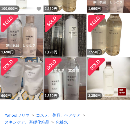
いいね！
100,000
円
2,550
円
1,690
円
1,690
円
1,190
円
2,550
円
600
円
1,850
円
3,350
円
Yahoo!フリマ
コスメ、美容、ヘアケア
スキンケア、基礎化粧品
化粧水