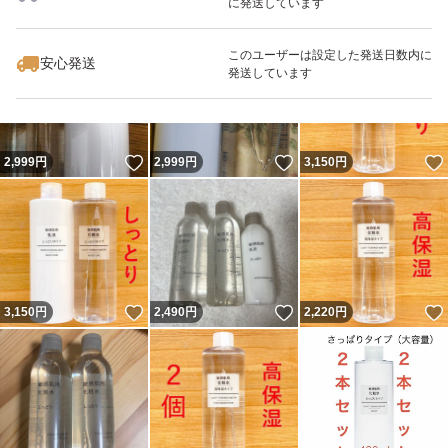
に発送しています
いいね！
いいね！
2,999
円
3,510
円
3,800
円
このユーザーは設定した発送日数内に
安心発送
発送しています
いいね！
いいね！
2,999
円
2,999
円
3,150
円
いいね！
いいね！
3,150
円
2,490
円
2,220
円