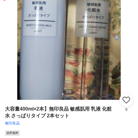
1
/
1
い
大容量400ml×2本】無印良品 敏感肌用 乳液 化粧
0
水 さっぱりタイプ 2本セット
無印良品
送料無料