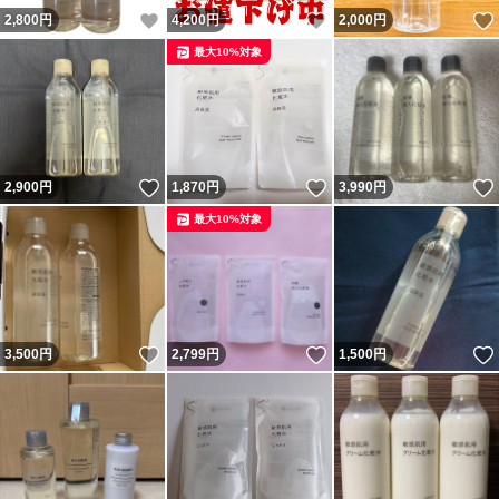
いいね！
いいね！
2,800
円
4,200
円
2,000
円
最大10%対象
いいね！
いいね！
2,900
円
1,870
円
3,990
円
最大10%対象
いいね！
いいね！
3,500
円
2,799
円
1,500
円